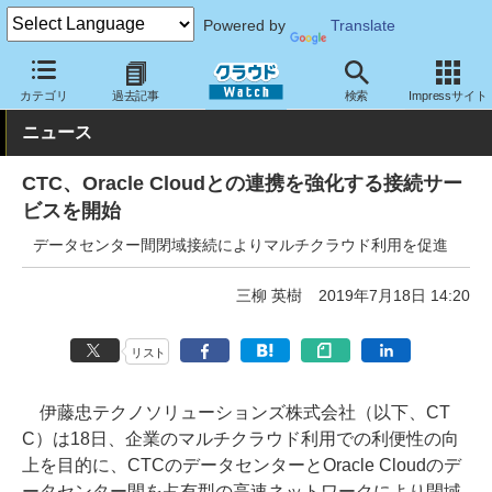
Powered by
Translate
クラウド Watch
ハード・インフラ
データセンター
カテゴリ
過去記事
検索
Impressサイト
ニュース
CTC、Oracle Cloudとの連携を強化する接続サー
ビスを開始
データセンター間閉域接続によりマルチクラウド利用を促進
三柳 英樹
2019年7月18日 14:20
リスト
伊藤忠テクノソリューションズ株式会社（以下、CT
C）は18日、企業のマルチクラウド利用での利便性の向
上を目的に、CTCのデータセンターとOracle Cloudのデ
ータセンター間を占有型の高速ネットワークにより閉域