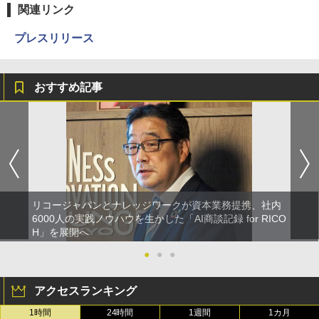
関連リンク
プレスリリース
おすすめ記事
リコージャパンとナレッジワークが資本業務提携、社内
6000人の実践ノウハウを生かした「AI商談記録 for RICO
H」を展開へ
●
●
●
アクセスランキング
1時間
24時間
1週間
1カ月