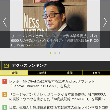
リコージャパンとナレッジワークが資本業務提携、社内
6000人の実践ノウハウを生かした「AI商談記録 for RICO
H」を展開へ
●
●
●
アクセスランキング
1時間
24時間
1週間
1カ月
レノボ、NFC/FeliCaに対応する11型Androidタブレット
「Lenovo ThinkTab X11 Gen 1」を発売
リコージャパンとナレッジワークが資本業務提携、社内6000人
の実践ノウハウを生かした「AI商談記録 for RICOH」を展開へ
日立、生成AIと数理最適化技術で製造業の生産ライン構成を自動