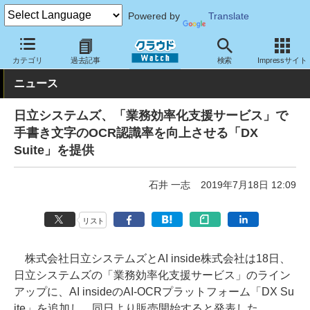
Powered by
Translate
クラウド Watch
トピック
協業・提携
国内
カテゴリ
過去記事
検索
Impressサイト
ニュース
日立システムズ、「業務効率化支援サービス」で
手書き文字のOCR認識率を向上させる「DX
Suite」を提供
石井 一志
2019年7月18日 12:09
リスト
株式会社日立システムズとAI inside株式会社は18日、
日立システムズの「業務効率化支援サービス」のライン
アップに、AI insideのAI-OCRプラットフォーム「DX Su
ite」を追加し、同日より販売開始すると発表した。