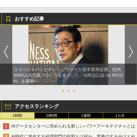
おすすめ記事
リコージャパンとナレッジワークが資本業務提携、社内
6000人の実践ノウハウを生かした「AI商談記録 for RICO
H」を展開へ
●
●
●
アクセスランキング
1時間
24時間
1週間
1カ月
AIデータセンターに求められる新しいパワーアーキテクチャとは
AI時代に進化する経理部門の役割とは何か 業務のすみ分けとAI