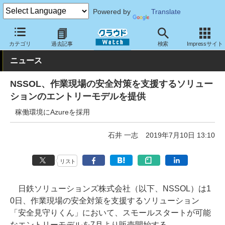
Powered by
Translate
クラウド Watch
サービス・ソフト
サービス
業務関連
カテゴリ
過去記事
検索
Impressサイト
ニュース
NSSOL、作業現場の安全対策を支援するソリュー
ションのエントリーモデルを提供
稼働環境にAzureを採用
石井 一志
2019年7月10日 13:10
リスト
日鉄ソリューションズ株式会社（以下、NSSOL）は1
0日、作業現場の安全対策を支援するソリューション
「安全見守りくん」において、スモールスタートが可能
なエントリーモデルを7月より販売開始する。