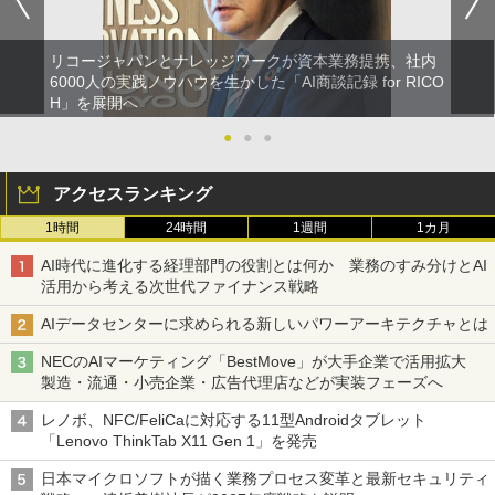
リコージャパンとナレッジワークが資本業務提携、社内
6000人の実践ノウハウを生かした「AI商談記録 for RICO
H」を展開へ
●
●
●
アクセスランキング
1時間
24時間
1週間
1カ月
AI時代に進化する経理部門の役割とは何か 業務のすみ分けとAI
活用から考える次世代ファイナンス戦略
AIデータセンターに求められる新しいパワーアーキテクチャとは
NECのAIマーケティング「BestMove」が大手企業で活用拡大
製造・流通・小売企業・広告代理店などが実装フェーズへ
レノボ、NFC/FeliCaに対応する11型Androidタブレット
「Lenovo ThinkTab X11 Gen 1」を発売
日本マイクロソフトが描く業務プロセス変革と最新セキュリティ