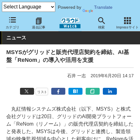
Powered by
Translate
クラウド Watch
トピック
協業・提携
国内
カテゴリ
過去記事
検索
Impressサイト
ニュース
MSYSがグリッドと販売代理店契約を締結、AI基
盤「ReNom」の導入や活用を支援
石井 一志
2019年6月20日 14:17
リスト
丸紅情報システムズ株式会社（以下、MSYS）と株式
会社グリッドは20日、グリッドのAI開発プラットフォー
ム「ReNom（リノーム）」の販売代理店契約を締結した
と発表した。MSYSは今後、グリッドと連携し、製造領
域や映像監視領域を中心とした顧客向けに、ReNomを活