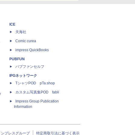
ICE
天海社
ス
Comic curea
impress QuickBooks
PUBFUN
パブファンセルフ
IPGネットワーク
TシャツPOD pTa.shop
カスタム写真集POD fabli
e
Impress Group Publication
Information
インプレスグループ
特定商取引法に基づく表示