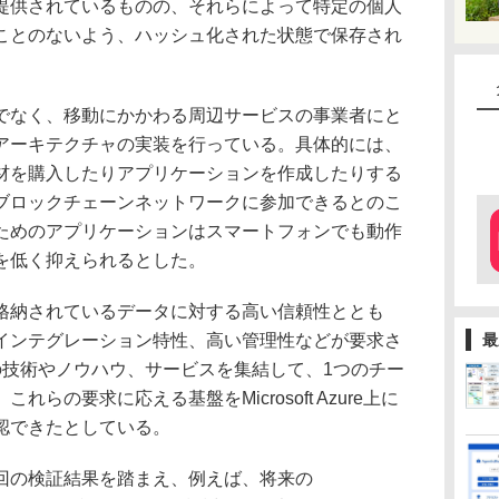
提供されているものの、それらによって特定の個人
ことのないよう、ハッシュ化された状態で保存され
なく、移動にかかわる周辺サービスの事業者にと
アーキテクチャの実装を行っている。具体的には、
材を購入したりアプリケーションを作成したりする
ブロックチェーンネットワークに参加できるとのこ
ためのアプリケーションはスマートフォンでも動作
を低く抑えられるとした。
納されているデータに対する高い信頼性ととも
インテグレーション特性、高い管理性などが要求さ
最
の技術やノウハウ、サービスを集結して、1つのチー
らの要求に応える基盤をMicrosoft Azure上に
認できたとしている。
回の検証結果を踏まえ、例えば、将来の