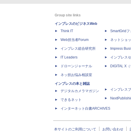
Group site links
インプレスのビジネスWeb
Think IT
SmartGri
Web担当者Forum
ネットショ
インプレス総合研究所
Impress Busi
IT Leaders
インプレス
ドローンジャーナル
DIGITAL
ネッ担お悩み相談室
インプレスの本と雑誌
インプレス
デジタルカメラマガジン
NextPublish
できるネット
インターネット白書ARCHIVES
本サイトのご利用について
お問い合わせ