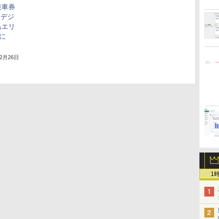
乗車券
りデジ
島エリ
に
12月26日
1