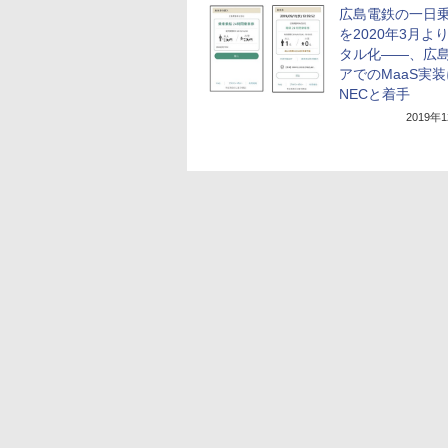
広島電鉄の一日
を2020年3月よ
タル化――、広
アでのMaaS実装
NECと着手
2019年