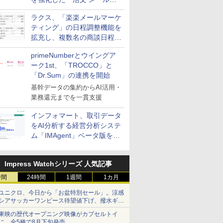
送信防止アドインサービス」
ラクス、「楽楽メールマーケ
を提供
ティング」の日程調整機能を
拡充し、複数名の商談日程調
整を効率化
primeNumberとウイングア
ーク1st、「TROCCO」と
「Dr.Sum」の連携を開始
基幹データの集約からAI活用・
業務還元までを一貫支援
インフォマート、取引データ
をAI分析する経営分析システ
ム「IMAgent」ベータ版を提
供
Impress Watchシリーズ 人気記事
時間
24時間
1週間
1カ月
ユニクロ、今日から「お盆特別セール」。涼感
シアサッカーワンピース待望値下げ、撥水ギア
ショーツは1990円に
東映の歴代オープニング映像がカプセルトイ
に。全5種で8月下旬発売