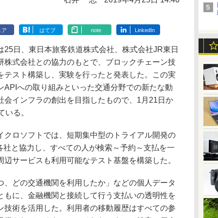
ェア
はてブ
note
LinkedIn
25日、東日本旅客鉄道株式会社、株式会社JR東日
研株式会社との協力のもとで、ブロックチェーン技
をテスト構築し、実験を行ったと発表した。この実
ンAPIへの取り組みといった交通分野での新たな動
社会インフラの創出を目指したもので、1月21日か
ている。
クロソフトでは、短期集中型のトライアル開発の
供。各社と協力し、すべての人が検索～予約～支払を一
周辺サービスも利用可能なテスト基盤を構築した。
、どの交通機関を利用したか」などの個人データ
ともに、金融機関と接続して行う支払いの透明性を
ン技術を活用した。利用者の移動履歴はすべての参