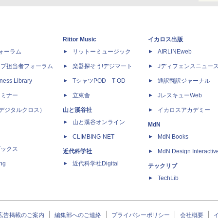
Rittor Music
イカロス出版
dフォーラム
リットーミュージック
AIRLINEweb
ップ担当者フォーラム
楽器探そう!デジマート
Jディフェンスニュー
ness Library
TシャツPOD T-OD
通訳翻訳ジャーナル
セミナー
立東舎
JレスキューWeb
 X（デジタルクロス）
山と溪谷社
イカロスアカデミー
山と溪谷オンライン
MdN
CLIMBING-NET
MdN Books
ブックス
近代科学社
MdN Design Interactiv
ing
近代科学社Digital
テックリブ
TechLib
広告掲載のご案内
編集部へのご連絡
プライバシーポリシー
会社概要