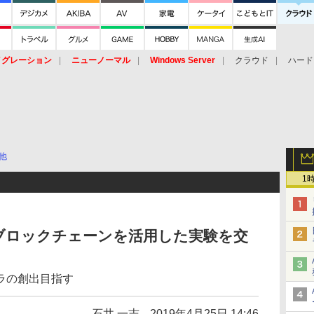
イグレーション
ニューノーマル
Windows Server
クラウド
ハード
トピック
ストレージ（HW）
オープンソース
SaaS
標的型
ント
他
1
ブロックチェーンを活用した実験を交
ラの創出目指す
石井 一志
2019年4月25日 14:46