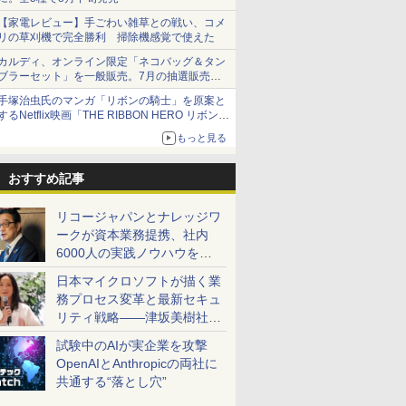
【家電レビュー】手ごわい雑草との戦い、コメ
リの草刈機で完全勝利 掃除機感覚で使えた
カルディ、オンライン限定「ネコバッグ＆タン
ブラーセット」を一般販売。7月の抽選販売の
当選無効分
手塚治虫氏のマンガ「リボンの騎士」を原案と
するNetflix映画「THE RIBBON HERO リボンヒ
ーロー」本日配信開始
もっと見る
おすすめ記事
リコージャパンとナレッジワ
ークが資本業務提携、社内
6000人の実践ノウハウを生
かした「AI商談記録 for
日本マイクロソフトが描く業
RICOH」を展開へ
務プロセス変革と最新セキュ
リティ戦略――津坂美樹社長
が2027年度戦略を説明
試験中のAIが実企業を攻撃
OpenAIとAnthropicの両社に
共通する“落とし穴”