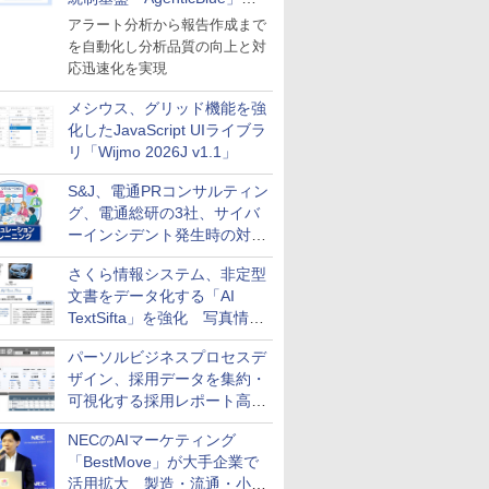
導入
アラート分析から報告作成まで
を自動化し分析品質の向上と対
応迅速化を実現
メシウス、グリッド機能を強
化したJavaScript UIライブラ
リ「Wijmo 2026J v1.1」
S&J、電通PRコンサルティン
グ、電通総研の3社、サイバ
ーインシデント発生時の対応
と危機管理広報を一体的に訓
さくら情報システム、非定型
練するプログラムを提供
文書をデータ化する「AI
TextSifta」を強化 写真情報
のデータ化などに対応
パーソルビジネスプロセスデ
ザイン、採用データを集約・
可視化する採用レポート高速
化サービスを提供
NECのAIマーケティング
「BestMove」が大手企業で
活用拡大 製造・流通・小売