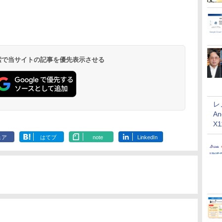
 検索で当サイトの記事を優先表示させる
レ
An
X
ェア
はてブ
note
LinkedIn