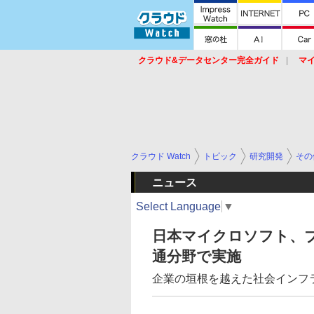
クラウド&データセンター完全ガイド
マ
サービス
セキュリティ
ネットワーク
スイッチ
ルータ
導入事例
イベ
クラウド Watch
トピック
研究開発
その
ニュース
Select Language
▼
日本マイクロソフト、
通分野で実施
企業の垣根を越えた社会インフ