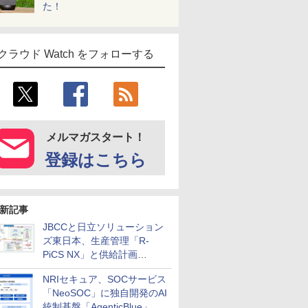
た！
クラウド Watch をフォローする
メルマガスタート！
登録はこちら
新記事
JBCCと日立ソリューション
ズ東日本、生産管理「R-
PiCS NX」と供給計画
「scSQUARE ISP」の連携サ
NRIセキュア、SOCサービス
ービスを提供開始
「NeoSOC」に独自開発のAI
統制基盤「AgenticBlue」を