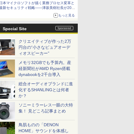
日本マイクロソフトが描く業務プロセス変革と
最新セキュリティ戦略――津坂美樹社長が2027
年度戦略を説明
もっと見る
Special Site
クリエイティブが作った2万
円台の“小さなピュアオーデ
ィオスピーカー”
メモリ32GBでも予算内。産
経新聞社がAMD Ryzen搭載
dynabookを2千台導入
総合オーディオブランドに進
化するSHANLINGとは何者
か？
ソニーミラーレス一眼の大特
集！ 見どころ記事まとめ
鳥肌ものの「DENON
HOME」サウンドを体感し