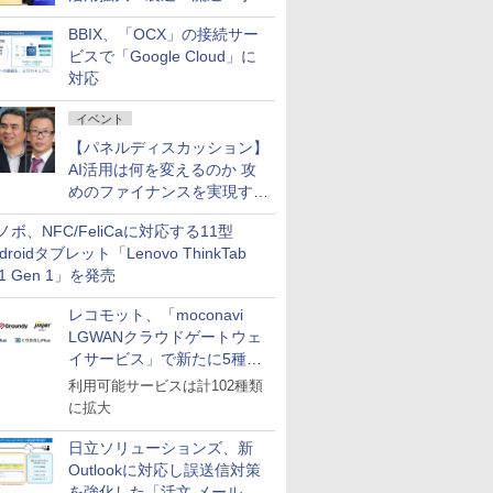
企業・広告代理店などが実装
BBIX、「OCX」の接続サー
フェーズへ
ビスで「Google Cloud」に
対応
イベント
【パネルディスカッション】
AI活用は何を変えるのか 攻
めのファイナンスを実現する
業務設計とマインドセット変
ノボ、NFC/FeliCaに対応する11型
革
droidタブレット「Lenovo ThinkTab
11 Gen 1」を発売
レコモット、「moconavi
LGWANクラウドゲートウェ
イサービス」で新たに5種類
のサービスと連携開始
利用可能サービスは計102種類
に拡大
日立ソリューションズ、新
Outlookに対応し誤送信対策
を強化した「活文 メール誤