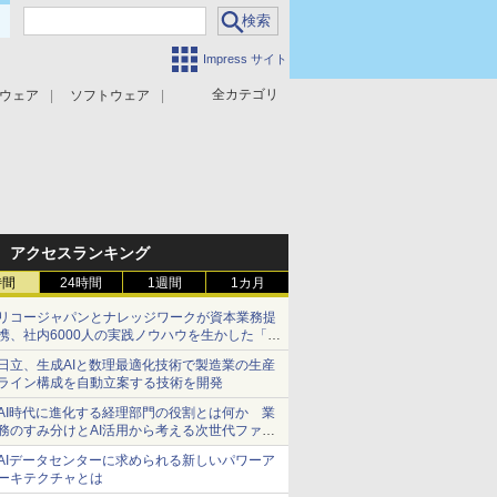
Impress サイト
全カテゴリ
ウェア
ソフトウェア
攻撃対策
マルウェア対策
アクセスランキング
時間
24時間
1週間
1カ月
リコージャパンとナレッジワークが資本業務提
携、社内6000人の実践ノウハウを生かした「AI
商談記録 for RICOH」を展開へ
日立、生成AIと数理最適化技術で製造業の生産
ライン構成を自動立案する技術を開発
AI時代に進化する経理部門の役割とは何か 業
務のすみ分けとAI活用から考える次世代ファイ
ナンス戦略
AIデータセンターに求められる新しいパワーア
ーキテクチャとは