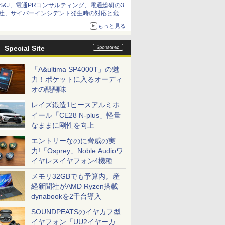
S&J、電通PRコンサルティング、電通総研の3
社、サイバーインシデント発生時の対応と危機
管理広報を一体的に訓練するプログラムを提供
もっと見る
Special Site
「A&ultima SP4000T」の魅
力！ポケットに入るオーディ
オの醍醐味
レイズ鍛造1ピースアルミホ
イール「CE28 N-plus」軽量
なままに剛性を向上
エントリーなのに脅威の実
力!「Osprey」Noble Audioワ
イヤレスイヤフォン4機種を
一気に聴く
メモリ32GBでも予算内。産
経新聞社がAMD Ryzen搭載
dynabookを2千台導入
SOUNDPEATSのイヤカフ型
イヤフォン「UU2イヤーカ