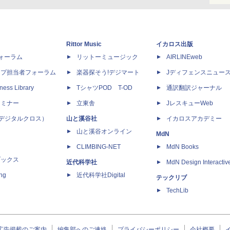
Rittor Music
イカロス出版
dフォーラム
リットーミュージック
AIRLINEweb
ップ担当者フォーラム
楽器探そう!デジマート
Jディフェンスニュー
ness Library
TシャツPOD T-OD
通訳翻訳ジャーナル
セミナー
立東舎
JレスキューWeb
 X（デジタルクロス）
山と溪谷社
イカロスアカデミー
山と溪谷オンライン
MdN
CLIMBING-NET
MdN Books
ブックス
近代科学社
MdN Design Interactiv
ing
近代科学社Digital
テックリブ
TechLib
広告掲載のご案内
編集部へのご連絡
プライバシーポリシー
会社概要