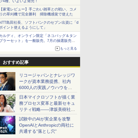
ツ4種、いよいよ発売！
【家電レビュー】手ごわい雑草との戦い、コメ
リの草刈機で完全勝利 掃除機感覚で使えた
NTT島田社長、ソフトバンクのセブン出資に「d
ポイント使えるようにして」
カルディ、オンライン限定「ネコバッグ＆タン
ブラーセット」を一般販売。7月の抽選販売の
当選無効分
もっと見る
おすすめ記事
リコージャパンとナレッジワ
ークが資本業務提携、社内
6000人の実践ノウハウを生
かした「AI商談記録 for
日本マイクロソフトが描く業
RICOH」を展開へ
務プロセス変革と最新セキュ
リティ戦略――津坂美樹社長
が2027年度戦略を説明
試験中のAIが実企業を攻撃
OpenAIとAnthropicの両社に
共通する“落とし穴”