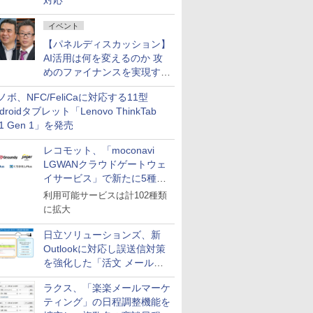
対応
イベント
【パネルディスカッション】
AI活用は何を変えるのか 攻
めのファイナンスを実現する
業務設計とマインドセット変
ノボ、NFC/FeliCaに対応する11型
革
droidタブレット「Lenovo ThinkTab
11 Gen 1」を発売
レコモット、「moconavi
LGWANクラウドゲートウェ
イサービス」で新たに5種類
のサービスと連携開始
利用可能サービスは計102種類
に拡大
日立ソリューションズ、新
Outlookに対応し誤送信対策
を強化した「活文 メール誤
送信防止アドインサービス」
ラクス、「楽楽メールマーケ
を提供
ティング」の日程調整機能を