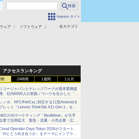
Impress サイト
全カテゴリ
ウェア
ソフトウェア
攻撃対策
マルウェア対策
アクセスランキング
時間
24時間
1週間
1カ月
リコージャパンとナレッジワークが資本業務提
携、社内6000人の実践ノウハウを生かした「AI
商談記録 for RICOH」を展開へ
レノボ、NFC/FeliCaに対応する11型Androidタ
ブレット「Lenovo ThinkTab X11 Gen 1」を発
売
NECのAIマーケティング「BestMove」が大手
企業で活用拡大 製造・流通・小売企業・広告
代理店などが実装フェーズへ
Cloud Operator Days Tokyo 2026がスタート、
「AIとどう向き合うか」をテーマにインフラ運
用の知見を集約