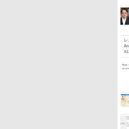
レ
An
X