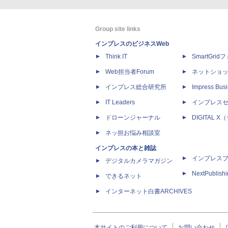
Group site links
インプレスのビジネスWeb
Think IT
SmartGri
Web担当者Forum
ネットショ
インプレス総合研究所
Impress Busi
IT Leaders
インプレス
ドローンジャーナル
DIGITAL
ネッ担お悩み相談室
インプレスの本と雑誌
インプレス
デジタルカメラマガジン
NextPublish
できるネット
インターネット白書ARCHIVES
本サイトのご利用について
お問い合わせ