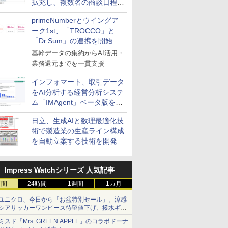
拡充し、複数名の商談日程調
整を効率化
primeNumberとウイングア
ーク1st、「TROCCO」と
「Dr.Sum」の連携を開始
基幹データの集約からAI活用・
業務還元までを一貫支援
インフォマート、取引データ
をAI分析する経営分析システ
ム「IMAgent」ベータ版を提
供
日立、生成AIと数理最適化技
術で製造業の生産ライン構成
を自動立案する技術を開発
Impress Watchシリーズ 人気記事
時間
24時間
1週間
1カ月
ユニクロ、今日から「お盆特別セール」。涼感
シアサッカーワンピース待望値下げ、撥水ギア
ショーツは1990円に
ミスド「Mrs. GREEN APPLE」のコラボドーナ