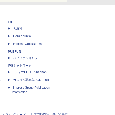
ICE
天海社
ス
Comic curea
impress QuickBooks
PUBFUN
パブファンセルフ
IPGネットワーク
TシャツPOD pTa.shop
カスタム写真集POD fabli
e
Impress Group Publication
Information
インプレスグループ
特定商取引法に基づく表示