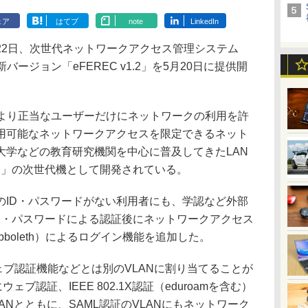
ェア
はてブ
note
LinkedIn
2日、次世代ネットワークアクセス管理システム
バージョン「eFEREC v1.2」を5月20日に提供開
により正当なユーザーだけにネットワークの利用を許
用可能なネットワークアクセスを限定できるネット
大学などの教育研究機関を中心に普及してきたLAN
C」の次世代機として開発されている。
ID・パスワードがない利用者にも、学認など外部
ID・パスワードによる認証後にネットワークアクセス
bboleth）によるログイン機能を追加した。
ブ認証機能などとは別のVLANに割り当てることが
ブ認証、IEEE 802.1X認証（eduroamを含む）
ANとともに、SAML認証のVLANにもネットワーク