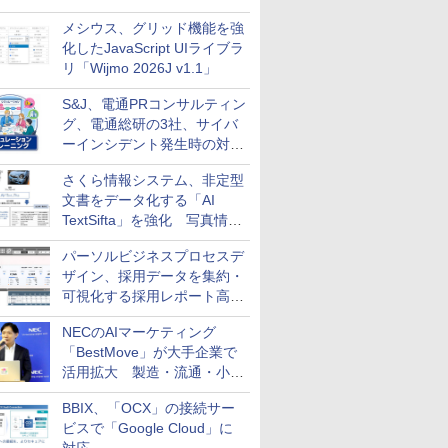
メシウス、グリッド機能を強
化したJavaScript UIライブラ
リ「Wijmo 2026J v1.1」
S&J、電通PRコンサルティン
グ、電通総研の3社、サイバ
ーインシデント発生時の対応
と危機管理広報を一体的に訓
さくら情報システム、非定型
練するプログラムを提供
文書をデータ化する「AI
TextSifta」を強化 写真情報
のデータ化などに対応
パーソルビジネスプロセスデ
ザイン、採用データを集約・
可視化する採用レポート高速
化サービスを提供
NECのAIマーケティング
「BestMove」が大手企業で
活用拡大 製造・流通・小売
企業・広告代理店などが実装
BBIX、「OCX」の接続サー
フェーズへ
ビスで「Google Cloud」に