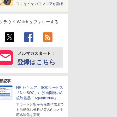
フ」をイヤカフマニアが語る
クラウド Watch をフォローする
メルマガスタート！
登録はこちら
新記事
NRIセキュア、SOCサービス
「NeoSOC」に独自開発のAI
統制基盤「AgenticBlue」を
導入
アラート分析から報告作成まで
を自動化し分析品質の向上と対
応迅速化を実現