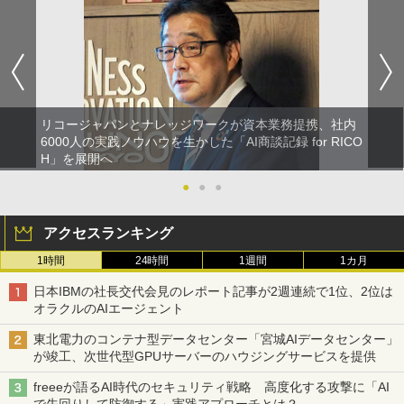
リコージャパンとナレッジワークが資本業務提携、社内
6000人の実践ノウハウを生かした「AI商談記録 for RICO
H」を展開へ
●
●
●
アクセスランキング
1時間
24時間
1週間
1カ月
日本IBMの社長交代会見のレポート記事が2週連続で1位、2位は
オラクルのAIエージェント
東北電力のコンテナ型データセンター「宮城AIデータセンター」
が竣工、次世代型GPUサーバーのハウジングサービスを提供
freeeが語るAI時代のセキュリティ戦略 高度化する攻撃に「AI
で先回りして防御する」実践アプローチとは？