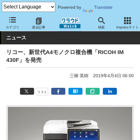
Powered by
Translate
クラウド Watch
ハード・インフラ
ハードウェア
周辺機器
カテゴリ
過去記事
検索
Impressサイト
ニュース
リコー、新世代A4モノクロ複合機「RICOH IM
430F」を発売
三柳 英樹
2019年4月4日 06:00
リスト