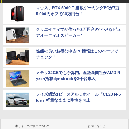
マウス、RTX 5060 Ti搭載ゲーミングPCが7万
5,000円オフで30万円台！
クリエイティブが作った2万円台の“小さなピュ
アオーディオスピーカー”
性能の良いお得な中古PC情報はこのページで
チェック！
メモリ32GBでも予算内。産経新聞社がAMD R
yzen搭載dynabookを2千台導入
レイズ鍛造1ピースアルミホイール「CE28 N-p
lus」軽量なままに剛性を向上
本サイトのご利用について
お問い合わせ