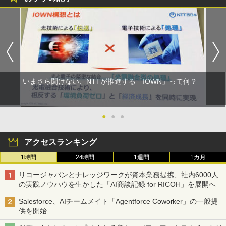
いまさら聞けない、NTTが推進する「IOWN」って何？
●
●
●
アクセスランキング
1時間
24時間
1週間
1カ月
リコージャパンとナレッジワークが資本業務提携、社内6000人
の実践ノウハウを生かした「AI商談記録 for RICOH」を展開へ
Salesforce、AIチームメイト「Agentforce Coworker」の一般提
供を開始