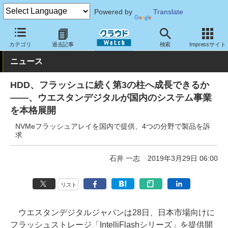
Powered by
Translate
クラウド Watch
トピック
事業戦略
国内
カテゴリ
過去記事
検索
Impressサイト
ニュース
HDD、フラッシュに続く第3の柱へ成長できるか
――、ウエスタンデジタルが国内のシステム事業
を本格展開
NVMeフラッシュアレイを国内で提供、4つの分野で製品を訴
求
石井 一志
2019年3月29日 06:00
リスト
ウエスタンデジタルジャパンは28日、日本市場向けに
フラッシュストレージ「IntelliFlashシリーズ」を提供開