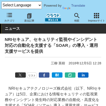
Powered by
Translate
クラウド Watch
セキュリティ
セキュリティサービス
カテゴリ
過去記事
検索
Impressサイト
ニュース
NRIセキュア、セキュリティ監視やインシデント
対応の自動化を支援する「SOAR」の導入・運用
支援サービスを提供
三柳 英樹
2018年12月5日 12:28
リスト
NRIセキュアテクノロジーズ株式会社（以下、NRIセキ
ュア）は5日、企業における情報セキュリティの監視業
務やインシデント発生時の対応業務の自動化・高度化を
支援する「SOAR（ソアー）導入・運用支援」サービス