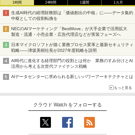
1時間
24時間
1週間
1カ月
生成AI時代の経理財務部は「価値創出の中核」に――データ集約
中枢としての役割転換を
NECのAIマーケティング「BestMove」が大手企業で活用拡大
製造・流通・小売企業・広告代理店などが実装フェーズへ
日本マイクロソフトが描く業務プロセス変革と最新セキュリティ
戦略――津坂美樹社長が2027年度戦略を説明
AI時代に進化する経理部門の役割とは何か 業務のすみ分けとAI
活用から考える次世代ファイナンス戦略
AIデータセンターに求められる新しいパワーアーキテクチャとは
もっと見る
クラウド Watch をフォローする