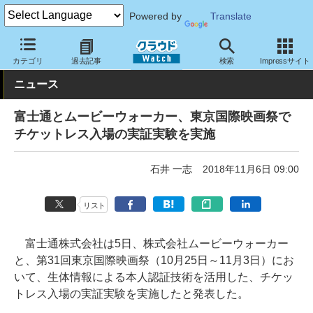
Powered by
Translate
クラウド Watch
トピック
研究開発
セキュリティ
カテゴリ
過去記事
検索
Impressサイト
ニュース
富士通とムービーウォーカー、東京国際映画祭で
チケットレス入場の実証実験を実施
石井 一志
2018年11月6日 09:00
リスト
富士通株式会社は5日、株式会社ムービーウォーカー
と、第31回東京国際映画祭（10月25日～11月3日）にお
いて、生体情報による本人認証技術を活用した、チケッ
トレス入場の実証実験を実施したと発表した。