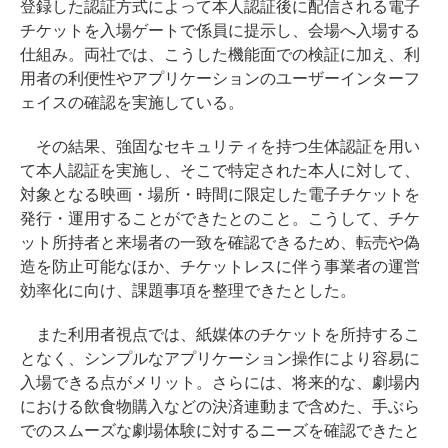
登録した認証方式によって本人認証後に配信される電子
チケットを入場ゲートで係員に提示し、会場へ入場する
仕組み。両社では、こうした機能面での検証に加え、利
用者の利便性やアプリケーションのユーザーインターフ
ェイスの確認を実施している。
その結果、強固なセキュリティを持つ生体認証を用い
て本人認証を実施し、そこで特定された本人に対して、
対象となる映画・場所・時間に限定した電子チケットを
発行・運用することができたとのこと。こうして、チケ
ット所持者と来場者の一致を確認できるため、転売や偽
造を防止可能なほか、チケットレスに伴う事業者の運営
効率化に向け、課題事項を整理できたとした。
また利用者視点では、紙媒体のチケットを所持するこ
となく、シンプルなアプリケーション操作により容易に
入場できる点がメリット。さらには、将来的な、劇場内
における飲食物購入などの決済連動まで含めた、手ぶら
でのスムーズな劇場体験に対するニーズを確認できたと