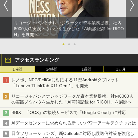
リコージャパンとナレッジワークが資本業務提携、社内
6000人の実践ノウハウを生かした「AI商談記録 for RICO
H」を展開へ
●
●
●
アクセスランキング
1時間
24時間
1週間
1カ月
レノボ、NFC/FeliCaに対応する11型Androidタブレット
「Lenovo ThinkTab X11 Gen 1」を発売
リコージャパンとナレッジワークが資本業務提携、社内6000人
の実践ノウハウを生かした「AI商談記録 for RICOH」を展開へ
BBIX、「OCX」の接続サービスで「Google Cloud」に対応
AIデータセンターに求められる新しいパワーアーキテクチャとは
日立ソリューションズ、新Outlookに対応し誤送信対策を強化し