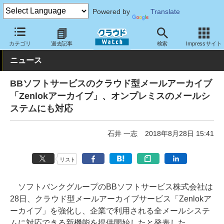
Powered by
Translate
クラウド Watch
セキュリティ
セキュリティサービス
カテゴリ
過去記事
検索
Impressサイト
ニュース
BBソフトサービスのクラウド型メールアーカイブ
「Zenlokアーカイブ」、オンプレミスのメールシ
ステムにも対応
石井 一志
2018年8月28日 15:41
リスト
ソフトバンクグループのBBソフトサービス株式会社は
28日、クラウド型メールアーカイブサービス「Zenlokア
ーカイブ」を強化し、企業で利用される全メールシステ
ムに対応できる新機能を提供開始したと発表した。