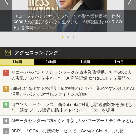
リコージャパンとナレッジワークが資本業務提携、社内
6000人の実践ノウハウを生かした「AI商談記録 for RICO
H」を展開へ
●
●
●
アクセスランキング
1時間
24時間
1週間
1カ月
リコージャパンとナレッジワークが資本業務提携、社内6000人
の実践ノウハウを生かした「AI商談記録 for RICOH」を展開へ
AI時代に進化する経理部門の役割とは何か 業務のすみ分けとAI
活用から考える次世代ファイナンス戦略
日立ソリューションズ、新Outlookに対応し誤送信対策を強化し
た「活文 メール誤送信防止アドインサービス」を提供
AIデータセンターに求められる新しいパワーアーキテクチャとは
BBIX、「OCX」の接続サービスで「Google Cloud」に対応