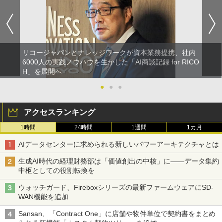
リコージャパンとナレッジワークが資本業務提携、社内
6000人の実践ノウハウを生かした「AI商談記録 for RICO
H」を展開へ
●
●
●
アクセスランキング
1時間
24時間
1週間
1カ月
AIデータセンターに求められる新しいパワーアーキテクチャとは
生成AI時代の経理財務部は「価値創出の中核」に――データ集約
中枢としての役割転換を
ウォッチガード、Fireboxシリーズの最新ファームウェアにSD-
WAN機能を追加
Sansan、「Contract One」に店舗や物件単位で契約書をまとめ