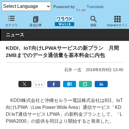
Powered by
Translate
クラウド Watch
ネットワーク
通信インフラ
カテゴリ
過去記事
検索
Impressサイト
ニュース
KDDI、IoT向けLPWAサービスの新プラン 月間
2MBまでのデータ通信量を基本料金に内包
石井 一志
2018年8月8日 13:40
リスト
KDDI株式会社と沖縄セルラー電話株式会社は8日、IoT
向けLPWA（Low Power Wide Area）通信サービス「KD
DI IoT通信サービス LPWA」の新料金プランとして、「L
PWA2000」の提供を同日より開始すると発表した。