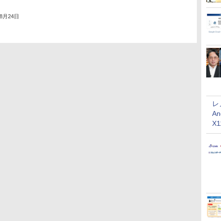
年8月24日
レ
An
X