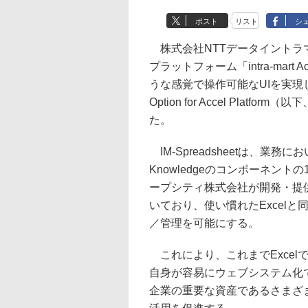
ポスト
リスト
シ
株式会社NTTデータイントラ
プラットフォーム「intra-mart Acc
うな感覚で操作可能なUIを実現し、
Option for Accel Platf
た。
IM-Spreadsheetは、業務にお
Knowledgeのコンポーネン
ープシティ株式会社が開発・提供して
いており、使い慣れたExcelと同
／管理を可能にする。
これにより、これまでExcel
自身が容易にウェブシステム化
企業の重要な資産であるさまざ