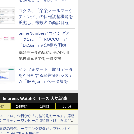
送信防止アドインサービス」
ラクス、「楽楽メールマーケ
を提供
ティング」の日程調整機能を
拡充し、複数名の商談日程調
整を効率化
primeNumberとウイングア
ーク1st、「TROCCO」と
「Dr.Sum」の連携を開始
基幹データの集約からAI活用・
業務還元までを一貫支援
インフォマート、取引データ
をAI分析する経営分析システ
ム「IMAgent」ベータ版を提
供
Impress Watchシリーズ 人気記事
時間
24時間
1週間
1カ月
ユニクロ、今日から「お盆特別セール」。涼感
シアサッカーワンピース待望値下げ、撥水ギア
ショーツは1990円に
東映の歴代オープニング映像がカプセルトイ
に。全5種で8月下旬発売