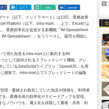
ェア
はてブ
note
LinkedIn
マート（以下、イントラマート）は13日、業務改善
el Platform（以下、intra-mart）」上で、Excelのよ
業務効率化を促進する新機能「IM-Spreadsheet
orm（以下、IM-Spreadsheet）」をリリースし、販売を開始し
いて得た知見をintra-mart上に集約するIM-
トの1つとして提供されるスプレッドシート機能。グレ
いるJavaScriptライブラリ「SpreadJS」を用
じ感覚で、intra-mart上でスプレッドシートの編集
で管理・蓄積され散在していた知見や情報を、利用者
でき、業務全体の効率化やスピードアップを実現。
まなノウハウを、属人化を排除して蓄積・共有・利