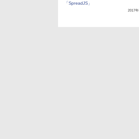
「SpreadJS」
2017