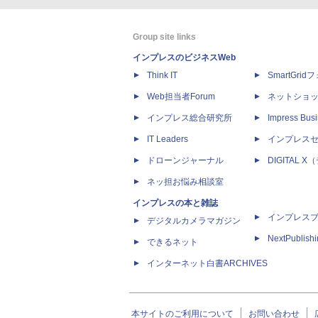
Group site links
インプレスのビジネスWeb
Think IT
SmartGri
Web担当者Forum
ネットショ
インプレス総合研究所
Impress Busi
IT Leaders
インプレス
ドローンジャーナル
DIGITAL
ネッ担お悩み相談室
インプレスの本と雑誌
インプレス
デジタルカメラマガジン
NextPublish
できるネット
インターネット白書ARCHIVES
本サイトのご利用について
お問い合わせ