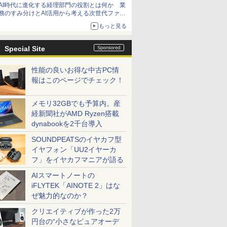
AI時代に進化する経理部門の役割とは何か 業
務のすみ分けとAI活用から考える次世代ファイ
ナンス戦略
もっと見る
Special Site
性能の良いお得な中古PC情
報はこのページでチェック！
メモリ32GBでも予算内。産
経新聞社がAMD Ryzen搭載
dynabookを2千台導入
SOUNDPEATSのイヤカフ型
イヤフォン「UU2イヤーカ
フ」をイヤカフマニアが語る
AIスマートノートの
iFLYTEK「AINOTE 2」はな
ぜ魅力的なのか？
クリエイティブが作った2万
円台の“小さなピュアオーデ