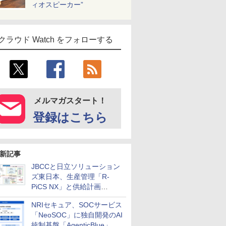
ィオスピーカー”
クラウド Watch をフォローする
メルマガスタート！
登録はこちら
新記事
JBCCと日立ソリューション
ズ東日本、生産管理「R-
PiCS NX」と供給計画
「scSQUARE ISP」の連携サ
NRIセキュア、SOCサービス
ービスを提供開始
「NeoSOC」に独自開発のAI
統制基盤「AgenticBlue」を