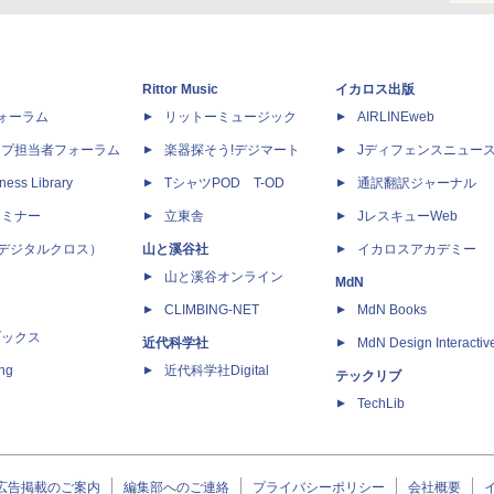
Rittor Music
イカロス出版
dフォーラム
リットーミュージック
AIRLINEweb
ップ担当者フォーラム
楽器探そう!デジマート
Jディフェンスニュー
ness Library
TシャツPOD T-OD
通訳翻訳ジャーナル
セミナー
立東舎
JレスキューWeb
 X（デジタルクロス）
山と溪谷社
イカロスアカデミー
山と溪谷オンライン
MdN
CLIMBING-NET
MdN Books
ブックス
近代科学社
MdN Design Interactiv
ing
近代科学社Digital
テックリブ
TechLib
広告掲載のご案内
編集部へのご連絡
プライバシーポリシー
会社概要