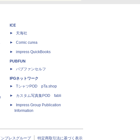
ICE
天海社
ス
Comic curea
impress QuickBooks
PUBFUN
パブファンセルフ
IPGネットワーク
TシャツPOD pTa.shop
カスタム写真集POD fabli
e
Impress Group Publication
Information
インプレスグループ
特定商取引法に基づく表示