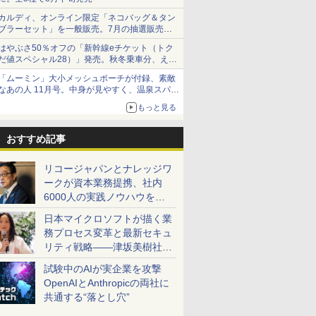
カルディ、オンライン限定「ネコバッグ＆タン
ブラーセット」を一般販売。7月の抽選販売の
当選無効分
はやぶさ50％オフの「新幹線eチケット（トク
だ値スペシャル28）」発売。秋冬乗車分、えき
ねっと限定
「ムーミン」大小メッシュポーチが付録、素敵
なあの人 11月号。中身が見やすく、温泉スパに
も使える
もっと見る
おすすめ記事
リコージャパンとナレッジワ
ークが資本業務提携、社内
6000人の実践ノウハウを生
かした「AI商談記録 for
日本マイクロソフトが描く業
RICOH」を展開へ
務プロセス変革と最新セキュ
リティ戦略――津坂美樹社長
が2027年度戦略を説明
試験中のAIが実企業を攻撃
OpenAIとAnthropicの両社に
共通する“落とし穴”