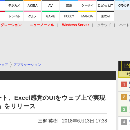
イグレーション
ニューノーマル
Windows Server
クラウド
ハード
トピック
ストレージ（HW）
オープンソース
SaaS
標的型
ント
ウェア
アプリケーション
1
ト、Excel感覚のUIをウェブ上で実現
et」をリリース
三柳 英樹
2018年6月13日 17:38