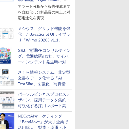
導入
アラート分析から報告作成まで
を自動化し分析品質の向上と対
応迅速化を実現
メシウス、グリッド機能を強
化したJavaScript UIライブラ
リ「Wijmo 2026J v1.1」
S&J、電通PRコンサルティン
グ、電通総研の3社、サイバ
ーインシデント発生時の対応
と危機管理広報を一体的に訓
さくら情報システム、非定型
練するプログラムを提供
文書をデータ化する「AI
TextSifta」を強化 写真情報
のデータ化などに対応
パーソルビジネスプロセスデ
ザイン、採用データを集約・
可視化する採用レポート高速
化サービスを提供
NECのAIマーケティング
「BestMove」が大手企業で
活用拡大 製造・流通・小売