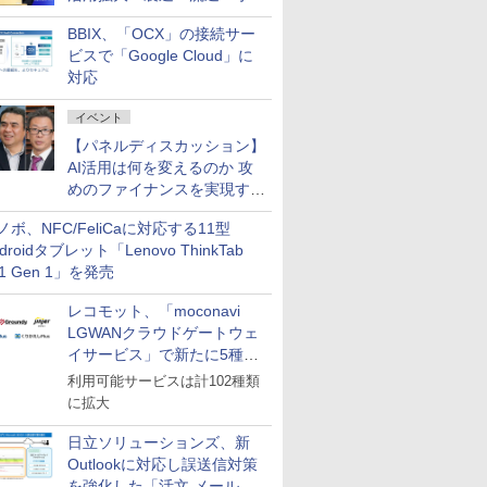
企業・広告代理店などが実装
BBIX、「OCX」の接続サー
フェーズへ
ビスで「Google Cloud」に
対応
イベント
【パネルディスカッション】
AI活用は何を変えるのか 攻
めのファイナンスを実現する
業務設計とマインドセット変
ノボ、NFC/FeliCaに対応する11型
革
droidタブレット「Lenovo ThinkTab
11 Gen 1」を発売
レコモット、「moconavi
LGWANクラウドゲートウェ
イサービス」で新たに5種類
のサービスと連携開始
利用可能サービスは計102種類
に拡大
日立ソリューションズ、新
Outlookに対応し誤送信対策
を強化した「活文 メール誤