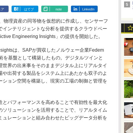
ェア
はてブ
note
LinkedIn
日、物理資産の同等物を仮想的に作成し、センサーフ
でインテリジェントな分析を提供するクラウドベー
ive Engineering Insights」の提供を開始した。
ring Insightsは、SAPが買収したノルウェー企業Fedem
イン技術を基盤として構築したもの。デジタルツインと
理世界の出来事をそのままデジタル上にリアルタイ
場や出荷する製品をシステム上にあたかも双子のよ
ーション空間を構築し、現実の工場の制御と管理を
とパフォーマンスを高めることで有効性を最大化
のソリューションを活用することで、リアルタイム
ミュレーションと組み合わせたビッグデータ分析を