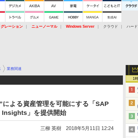
イグレーション
ニューノーマル
Windows Server
クラウド
ハード
トピック
ストレージ（HW）
オープンソース
SaaS
標的型
ント
ス
業務関連
1
ン”による資産管理を可能にする「SAP
ing Insights」を提供開始
三柳 英樹
2018年5月11日 12:24