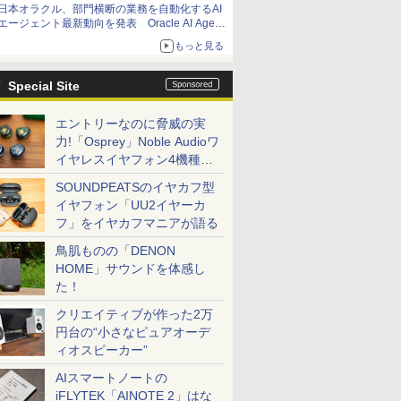
日本オラクル、部門横断の業務を自動化するAI
エージェント最新動向を発表 Oracle AI Agent
Studioで企業の意思決定と開発を加速
もっと見る
Special Site
エントリーなのに脅威の実
力!「Osprey」Noble Audioワ
イヤレスイヤフォン4機種を
一気に聴く
SOUNDPEATSのイヤカフ型
イヤフォン「UU2イヤーカ
フ」をイヤカフマニアが語る
鳥肌ものの「DENON
HOME」サウンドを体感し
た！
クリエイティブが作った2万
円台の“小さなピュアオーデ
ィオスピーカー”
AIスマートノートの
iFLYTEK「AINOTE 2」はな