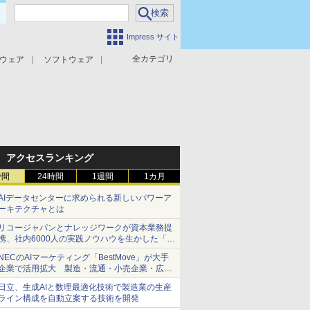
Impress サイト
全カテゴリ
ウェア
ソフトウェア
攻撃対策
マルウェア対策
アクセスランキング
時間
24時間
1週間
1カ月
AIデータセンターに求められる新しいパワーア
ーキテクチャとは
リコージャパンとナレッジワークが資本業務提
携、社内6000人の実践ノウハウを生かした「AI
商談記録 for RICOH」を展開へ
NECのAIマーケティング「BestMove」が大手
企業で活用拡大 製造・流通・小売企業・広告
代理店などが実装フェーズへ
日立、生成AIと数理最適化技術で製造業の生産
ライン構成を自動立案する技術を開発