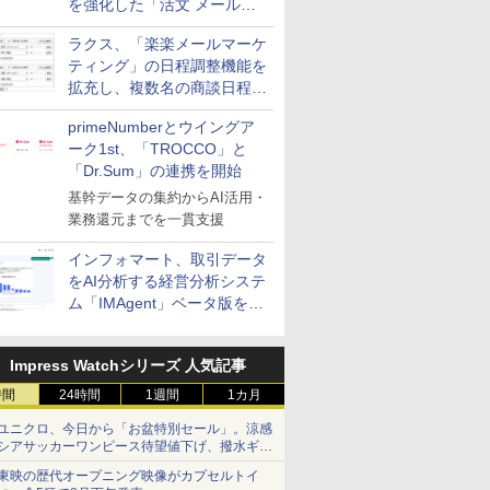
を強化した「活文 メール誤
送信防止アドインサービス」
ラクス、「楽楽メールマーケ
を提供
ティング」の日程調整機能を
拡充し、複数名の商談日程調
整を効率化
primeNumberとウイングア
ーク1st、「TROCCO」と
「Dr.Sum」の連携を開始
基幹データの集約からAI活用・
業務還元までを一貫支援
インフォマート、取引データ
をAI分析する経営分析システ
ム「IMAgent」ベータ版を提
供
Impress Watchシリーズ 人気記事
時間
24時間
1週間
1カ月
ユニクロ、今日から「お盆特別セール」。涼感
シアサッカーワンピース待望値下げ、撥水ギア
ショーツは1990円に
東映の歴代オープニング映像がカプセルトイ