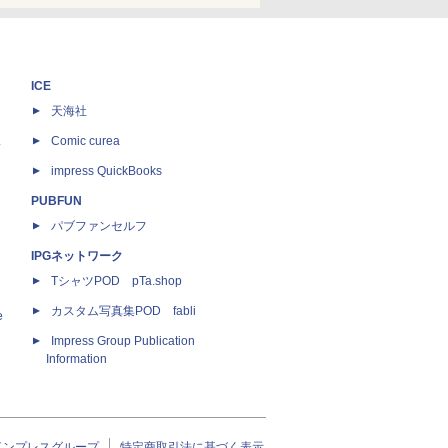
ICE
天海社
ス
Comic curea
impress QuickBooks
PUBFUN
パブファンセルフ
IPGネットワーク
TシャツPOD pTa.shop
カスタム写真集POD fabli
e
Impress Group Publication
Information
インプレスグループ
特定商取引法に基づく表示