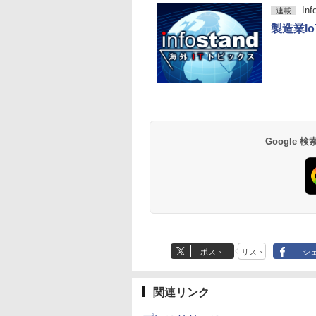
In
連載
製造業I
Google
ポスト
リスト
シ
関連リンク