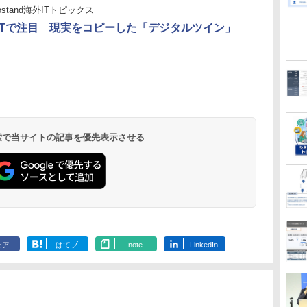
fostand海外ITトピックス
oTで注目 現実をコピーした「デジタルツイン」
 検索で当サイトの記事を優先表示させる
ェア
はてブ
note
LinkedIn