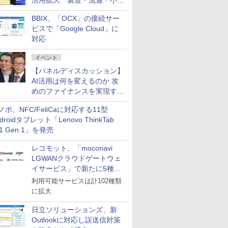
活用拡大 製造・流通・小売
企業・広告代理店などが実装
BBIX、「OCX」の接続サー
フェーズへ
ビスで「Google Cloud」に
対応
イベント
【パネルディスカッション】
AI活用は何を変えるのか 攻
めのファイナンスを実現する
業務設計とマインドセット変
ノボ、NFC/FeliCaに対応する11型
革
droidタブレット「Lenovo ThinkTab
11 Gen 1」を発売
レコモット、「moconavi
LGWANクラウドゲートウェ
イサービス」で新たに5種類
のサービスと連携開始
利用可能サービスは計102種類
に拡大
日立ソリューションズ、新
Outlookに対応し誤送信対策