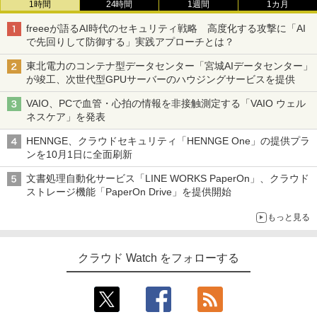
1時間
24時間
1週間
1カ月
freeeが語るAI時代のセキュリティ戦略 高度化する攻撃に「AI
で先回りして防御する」実践アプローチとは？
東北電力のコンテナ型データセンター「宮城AIデータセンター」
が竣工、次世代型GPUサーバーのハウジングサービスを提供
VAIO、PCで血管・心拍の情報を非接触測定する「VAIO ウェル
ネスケア」を発表
HENNGE、クラウドセキュリティ「HENNGE One」の提供プラ
ンを10月1日に全面刷新
文書処理自動化サービス「LINE WORKS PaperOn」、クラウド
ストレージ機能「PaperOn Drive」を提供開始
もっと見る
クラウド Watch をフォローする