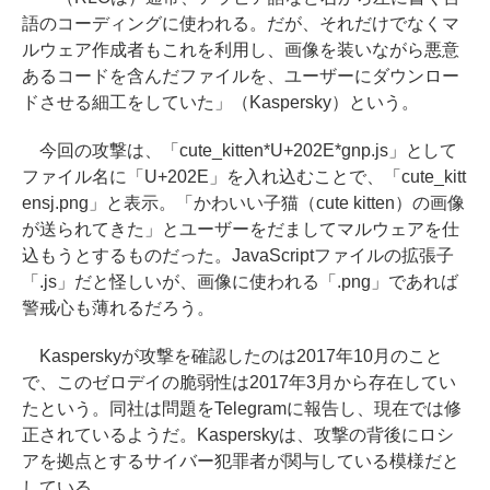
語のコーディングに使われる。だが、それだけでなくマ
ルウェア作成者もこれを利用し、画像を装いながら悪意
あるコードを含んだファイルを、ユーザーにダウンロー
ドさせる細工をしていた」（Kaspersky）という。
今回の攻撃は、「cute_kitten*U+202E*gnp.js」として
ファイル名に「U+202E」を入れ込むことで、「cute_kitt
ensj.png」と表示。「かわいい子猫（cute kitten）の画像
が送られてきた」とユーザーをだましてマルウェアを仕
込もうとするものだった。JavaScriptファイルの拡張子
「.js」だと怪しいが、画像に使われる「.png」であれば
警戒心も薄れるだろう。
Kasperskyが攻撃を確認したのは2017年10月のこと
で、このゼロデイの脆弱性は2017年3月から存在してい
たという。同社は問題をTelegramに報告し、現在では修
正されているようだ。Kasperskyは、攻撃の背後にロシ
アを拠点とするサイバー犯罪者が関与している模様だと
している。