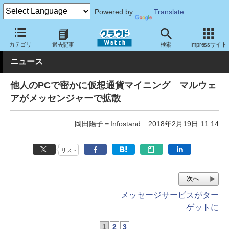
Powered by
Translate
クラウド Watch
トピック
業界動向
カテゴリ
過去記事
検索
Impressサイト
ニュース
他人のPCで密かに仮想通貨マイニング マルウェ
アがメッセンジャーで拡散
岡田陽子＝Infostand
2018年2月19日 11:14
リスト
次へ
メッセージサービスがター
ゲットに
1
2
3