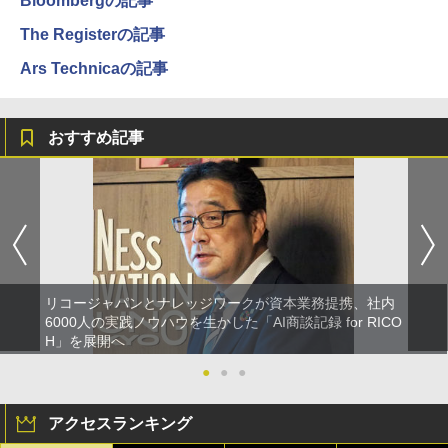
Bloombergの記事
The Registerの記事
Ars Technicaの記事
おすすめ記事
リコージャパンとナレッジワークが資本業務提携、社内
6000人の実践ノウハウを生かした「AI商談記録 for RICO
H」を展開へ
●
●
●
アクセスランキング