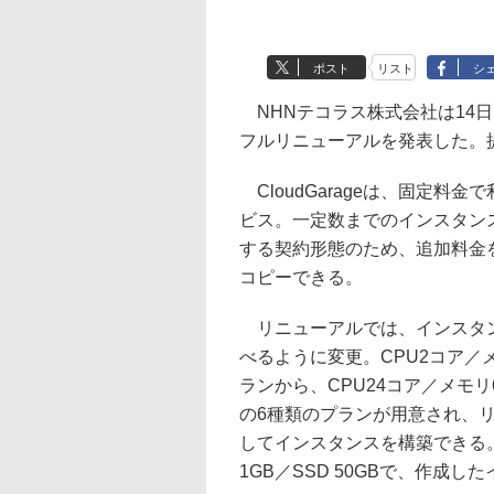
ポスト
リスト
シ
NHNテコラス株式会社は14日、
フルリニューアルを発表した。提
CloudGarageは、固定料
ビス。一定数までのインスタン
する契約形態のため、追加料金
コピーできる。
リニューアルでは、インスタンス
べるように変更。CPU2コア／メモ
ランから、CPU24コア／メモリ64
の6種類のプランが用意され、リ
してインスタンスを構築できる
1GB／SSD 50GBで、作成