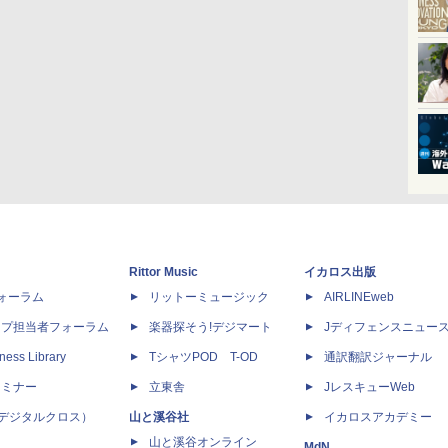
Rittor Music
イカロス出版
dフォーラム
リットーミュージック
AIRLINEweb
ップ担当者フォーラム
楽器探そう!デジマート
Jディフェンスニュー
ness Library
TシャツPOD T-OD
通訳翻訳ジャーナル
セミナー
立東舎
JレスキューWeb
 X（デジタルクロス）
山と溪谷社
イカロスアカデミー
山と溪谷オンライン
MdN