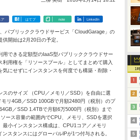
ェア
はてブ
note
LinkedIn
パブリッククラウドサービス「CloudGarage」の
供開始は2月20日の予定。
金で利用できる定額型のIaaS型パブリッククラウドサー
ス利用権を「リソースプール」としてまとめて購入
1
を気にせずにインスタンスを何度でも構築・削除・
のサイズ （CPU／メモリ／SSD）を自由に選
リ4GB／SSD 100GBで月額2480円（税別）のプ
GB／SSD 1.4TBで月額6万5000円（税別）まで
ソース容量の範囲内でCPU、メモリ、SSDを選択
。最小インスタンス構成は、CPU1コア／メモリ
したインスタンスにはグローバルIPが1つ付与される。