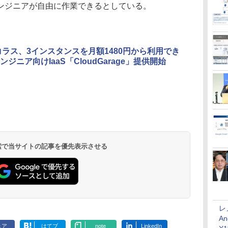
ンジニアが自由に作業できるとしている。
コラス、3インスタンスを月額1480円から利用でき
ジニア向けIaaS「CloudGarage」提供開始
 検索で当サイトの記事を優先表示させる
レ
An
ェア
はてブ
note
LinkedIn