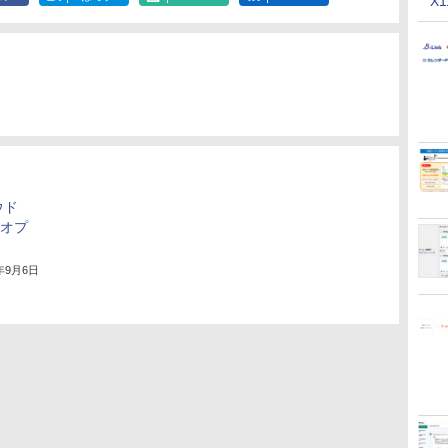
X
ウド
をオプ
8年9月6日