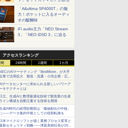
「A&ultima SP4000T」の魅
力！ポケットに入るオーディ
オの醍醐味
iFi audio主力「NEO Stream
3」「NEO iDSD 3」に迫る
アクセスランキング
時間
24時間
1週間
1カ月
NECのAIマーケティング「BestMove」が大手
企業で活用拡大 製造・流通・小売企業・広告
代理店などが実装フェーズへ
AIデータセンターに求められる新しいパワーア
ーキテクチャとは
日立、生成AIと数理最適化技術で製造業の生産
ライン構成を自動立案する技術を開発
生成AI時代の経理財務部は「価値創出の中核」
に――データ集約中枢としての役割転換を
日本マイクロソフトが描く業務プロセス変革と
最新セキュリティ戦略――津坂美樹社長が2027