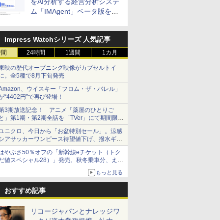
をAI分析する経営分析システ
ム「IMAgent」ベータ版を提
供
Impress Watchシリーズ 人気記事
時間
24時間
1週間
1カ月
東映の歴代オープニング映像がカプセルトイ
に。全5種で8月下旬発売
Amazon、ウイスキー「フロム・ザ・バレル」
が“4402円”で再び登場！
第3期放送記念！ アニメ「薬屋のひとりご
と」第1期・第2期全話を「TVer」にて期間限定
で順次無料配信開始
ユニクロ、今日から「お盆特別セール」。涼感
シアサッカーワンピース待望値下げ、撥水ギア
ショーツは1990円に
はやぶさ50％オフの「新幹線eチケット（トク
だ値スペシャル28）」発売。秋冬乗車分、えき
ねっと限定
もっと見る
おすすめ記事
リコージャパンとナレッジワ