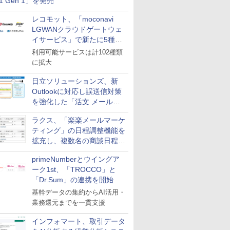
11 Gen 1」を発売
レコモット、「moconavi
LGWANクラウドゲートウェ
イサービス」で新たに5種類
のサービスと連携開始
利用可能サービスは計102種類
に拡大
日立ソリューションズ、新
Outlookに対応し誤送信対策
を強化した「活文 メール誤
送信防止アドインサービス」
ラクス、「楽楽メールマーケ
を提供
ティング」の日程調整機能を
拡充し、複数名の商談日程調
整を効率化
primeNumberとウイングア
ーク1st、「TROCCO」と
「Dr.Sum」の連携を開始
基幹データの集約からAI活用・
業務還元までを一貫支援
インフォマート、取引データ