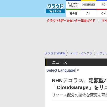
クラウド&データセンター完全ガイド
マ
サービス
セキュリティ
ネットワーク
スイッチ
ルータ
導入事例
イベ
クラウド Watch
ハード・インフラ
パブリ
ニュース
Select Language
▼
NHNテコラス、定額型
「CloudGarage」を
リソース配分の柔軟な変更を可