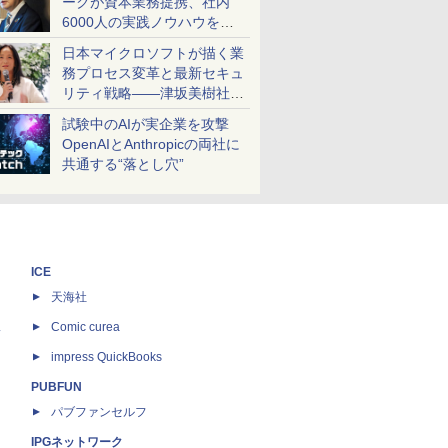
ークが資本業務提携、社内
6000人の実践ノウハウを生
かした「AI商談記録 for
日本マイクロソフトが描く業
RICOH」を展開へ
務プロセス変革と最新セキュ
リティ戦略――津坂美樹社長
が2027年度戦略を説明
試験中のAIが実企業を攻撃
OpenAIとAnthropicの両社に
共通する“落とし穴”
ICE
天海社
ス
Comic curea
impress QuickBooks
PUBFUN
パブファンセルフ
IPGネットワーク