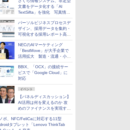
さくら情報システム、非定型
練するプログラムを提供
文書をデータ化する「AI
TextSifta」を強化 写真情報
のデータ化などに対応
パーソルビジネスプロセスデ
ザイン、採用データを集約・
可視化する採用レポート高速
化サービスを提供
NECのAIマーケティング
「BestMove」が大手企業で
活用拡大 製造・流通・小売
企業・広告代理店などが実装
BBIX、「OCX」の接続サー
フェーズへ
ビスで「Google Cloud」に
対応
イベント
【パネルディスカッション】
AI活用は何を変えるのか 攻
めのファイナンスを実現する
業務設計とマインドセット変
ノボ、NFC/FeliCaに対応する11型
革
droidタブレット「Lenovo ThinkTab