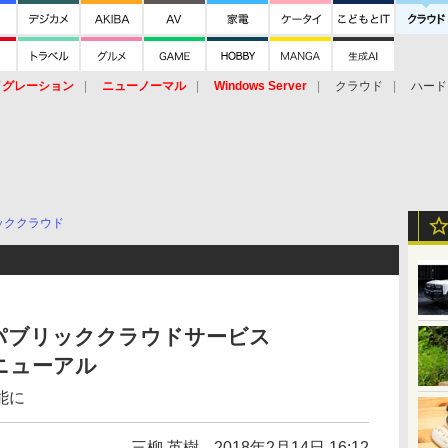
イグレーション
ニューノーマル
Windows Server
クラウド
ハード
トピック
ストレージ（HW）
オープンソース
SaaS
標的型
ント
ッククラウド
パブリッククラウドサービス
リニューアル
能に
三柳 英樹
2018年2月14日 16:12