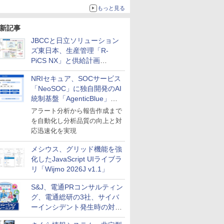
年度戦略を説明
もっと見る
新記事
JBCCと日立ソリューション
ズ東日本、生産管理「R-
PiCS NX」と供給計画
「scSQUARE ISP」の連携サ
NRIセキュア、SOCサービス
ービスを提供開始
「NeoSOC」に独自開発のAI
統制基盤「AgenticBlue」を
導入
アラート分析から報告作成まで
を自動化し分析品質の向上と対
応迅速化を実現
メシウス、グリッド機能を強
化したJavaScript UIライブラ
リ「Wijmo 2026J v1.1」
S&J、電通PRコンサルティン
グ、電通総研の3社、サイバ
ーインシデント発生時の対応
と危機管理広報を一体的に訓