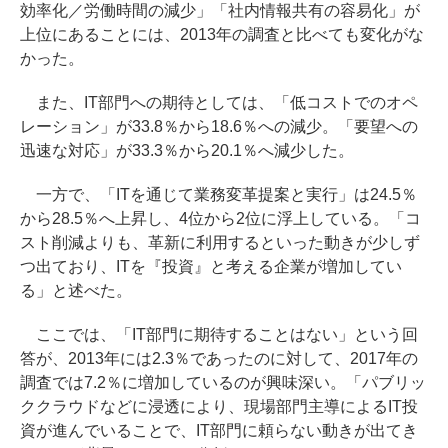
効率化／労働時間の減少」「社内情報共有の容易化」が
上位にあることには、2013年の調査と比べても変化がな
かった。
また、IT部門への期待としては、「低コストでのオペ
レーション」が33.8％から18.6％への減少。「要望への
迅速な対応」が33.3％から20.1％へ減少した。
一方で、「ITを通じて業務変革提案と実行」は24.5％
から28.5％へ上昇し、4位から2位に浮上している。「コ
スト削減よりも、革新に利用するといった動きが少しず
つ出ており、ITを『投資』と考える企業が増加してい
る」と述べた。
ここでは、「IT部門に期待することはない」という回
答が、2013年には2.3％であったのに対して、2017年の
調査では7.2％に増加しているのが興味深い。「パブリッ
ククラウドなどに浸透により、現場部門主導によるIT投
資が進んでいることで、IT部門に頼らない動きが出てき