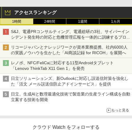
アクセスランキング
1時間
24時間
1週間
1カ月
S&J、電通PRコンサルティング、電通総研の3社、サイバーイン
シデント発生時の対応と危機管理広報を一体的に訓練するプログ
ラムを提供
リコージャパンとナレッジワークが資本業務提携、社内6000人
の実践ノウハウを生かした「AI商談記録 for RICOH」を展開へ
レノボ、NFC/FeliCaに対応する11型Androidタブレット
「Lenovo ThinkTab X11 Gen 1」を発売
日立ソリューションズ、新Outlookに対応し誤送信対策を強化し
た「活文 メール誤送信防止アドインサービス」を提供
日立、生成AIと数理最適化技術で製造業の生産ライン構成を自動
立案する技術を開発
もっと見る
クラウド Watch をフォローする