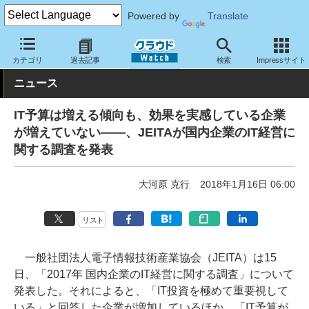
Powered by
Translate
クラウド Watch
トピック
調査・予測
カテゴリ
過去記事
検索
Impressサイト
ニュース
IT予算は増える傾向も、効果を実感している企業
が増えていない――、JEITAが国内企業のIT経営に
関する調査を発表
大河原 克行
2018年1月16日 06:00
リスト
一般社団法人電子情報技術産業協会（JEITA）は15
日、「2017年 国内企業のIT経営に関する調査」について
発表した。それによると、「IT投資を極めて重要視して
いる」と回答した企業が増加しているほか、「IT予算が