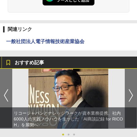
関連リンク
一般社団法人電子情報技術産業協会
おすすめ記事
リコージャパンとナレッジワークが資本業務提携、社内
6000人の実践ノウハウを生かした「AI商談記録 for RICO
H」を展開へ
●
●
●