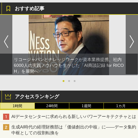
おすすめ記事
リコージャパンとナレッジワークが資本業務提携、社内
6000人の実践ノウハウを生かした「AI商談記録 for RICO
H」を展開へ
●
●
●
アクセスランキング
1時間
24時間
1週間
1カ月
AIデータセンターに求められる新しいパワーアーキテクチャとは
生成AI時代の経理財務部は「価値創出の中核」に――データ集約
中枢としての役割転換を