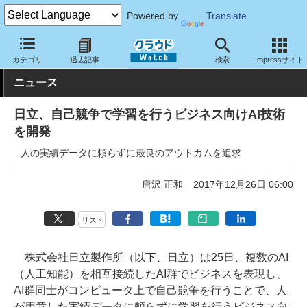
Powered by
Translate
クラウド Watch
トピック
研究開発
その他
カテゴリ
過去記事
検索
Impressサイト
ニュース
日立、自己競争で学習を行うビジネス向けAI技術
を開発
人の実績データに頼らずに最良のアウトカムを追求
唐沢 正和
2017年12月26日 06:00
リスト
株式会社日立製作所（以下、日立）は25日、複数のAI
（人工知能）を相互接続したAI群でビジネスを表現し、
AI群同士がコンピュータ上で自己競争を行うことで、人
が用意した実績データに頼らずに学習を行うビジネス向