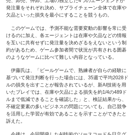
売、卸売、仲卸、工場の独立した4つのエージェントが
発注量をそれぞれ決め、サプライチェーン全体で在庫や
欠品といった損失を最小にすることを競うもの。
このゲームでは、予測不能な需要変動の影響を常に受
けるのに加え、各エージェントは在庫や欠品などの情報
を互いに共有せずに発注量を決めざるをえないという制
約があるため、ゲーム参加者間で状況が共有される囲碁
のようなゲームに比べて難しい内容となっている。
伊藤氏は、「ビールゲームで、熟練者が自らの経験に
基づいて発注判断を行った場合には、35週で平均2028ド
ルの損失を出すことが報告されているが、新AI技術を用
いたプレイでは、在庫や欠品による損失を約1/4の489ド
ルまで低減できることを確認した」と、検証結果から、
不確定要素の多いビジネスの問題についても、自己競争
を活用した学習が有効であることを示すことができたと
訴えた。
今後は、今回開発したAI技術のソースコードを日立グ