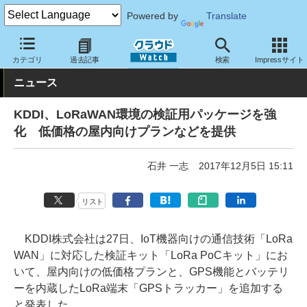
Powered by
Translate
クラウド Watch
ネットワーク
通信インフラ
カテゴリ
過去記事
検索
Impressサイト
ニュース
KDDI、LoRaWAN環境の検証用パッケージを強
化 低価格の屋内向けプランなどを提供
石井 一志
2017年12月5日 15:11
リスト
KDDI株式会社は27日、IoT機器向けの通信技術「LoRa
WAN」に対応した検証キット「LoRa PoCキット」にお
いて、屋内向けの低価格プランと、GPS機能とバッテリ
ーを内蔵したLoRa端末「GPSトラッカー」を追加する
と発表した。