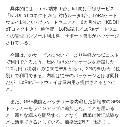
具体的には、LoRa端末10台、IoT向け回線サービス
「KDDI IoTコネクト Air」対応ルータ1台、LoRaゲート
ウェイ1台といったハードウェアと、6カ月分の「KDDI I
oTコネクト Air」通信費、LoRa端末／LoRaゲートウェ
イの管理コンソール利用料、サポート費用がパッケージ
されている。
今回はこのサービスにおいて、より手軽かつ低コスト
で利用できるよう、屋内向けのパッケージを新設した。
120万円（税別）の従来モデルと比べ、2/3の80万円（税
別）で利用できる。内容は従来のパッケージとほぼ同様
だが、LoRaゲートウェイは屋内用が提供されるとのこ
と。
また、GPS機能とバッテリーを内蔵した新端末のGPS
トラッカーをラインアップに追加した。これを用いる
と、新たな端末を開発することなく、簡単に検証試験な
どに活用できるとしている。価格は2万円（税別）。