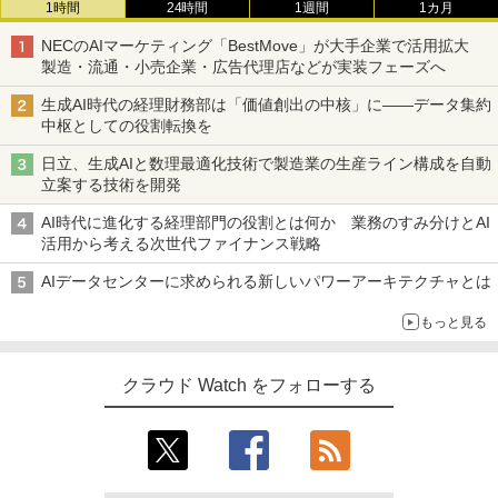
1時間
24時間
1週間
1カ月
NECのAIマーケティング「BestMove」が大手企業で活用拡大
製造・流通・小売企業・広告代理店などが実装フェーズへ
生成AI時代の経理財務部は「価値創出の中核」に――データ集約
中枢としての役割転換を
日立、生成AIと数理最適化技術で製造業の生産ライン構成を自動
立案する技術を開発
AI時代に進化する経理部門の役割とは何か 業務のすみ分けとAI
活用から考える次世代ファイナンス戦略
AIデータセンターに求められる新しいパワーアーキテクチャとは
もっと見る
クラウド Watch をフォローする