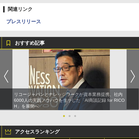
関連リンク
プレスリリース
おすすめ記事
リコージャパンとナレッジワークが資本業務提携、社内
6000人の実践ノウハウを生かした「AI商談記録 for RICO
H」を展開へ
●
●
●
アクセスランキング