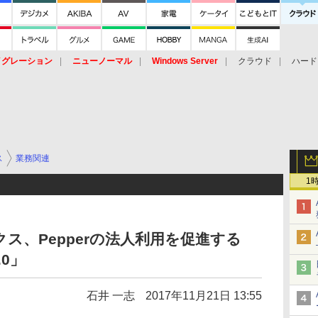
イグレーション
ニューノーマル
Windows Server
クラウド
ハード
トピック
ストレージ（HW）
オープンソース
SaaS
標的型
ント
ス
業務関連
1
ス、Pepperの法人利用を促進する
0」
石井 一志
2017年11月21日 13:55