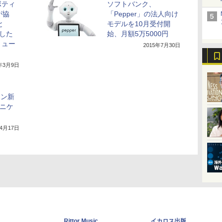
ボティ
ソフトバンク、
tが協
「Pepper」の法人向け
と
モデルを10月受付開
用した
始、月額5万5000円
リュー
2015年7月30日
6年3月9日
ラン新
ュニケ
年4月17日
Rittor Music
イカロス出版