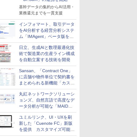
基幹データの集約からAI活用・
業務還元までを一貫支援
インフォマート、取引データ
をAI分析する経営分析システ
ム「IMAgent」ベータ版を提
供
日立、生成AIと数理最適化技
術で製造業の生産ライン構成
を自動立案する技術を開発
Sansan、「Contract One」
に店舗や物件単位で契約書を
まとめられる新機能「カスタ
ム契約ツリー」を追加
丸紅ネットワークソリューシ
ョンズ、自然言語で高度なデ
ータ分析が可能な「MAIDOA
AI ASSIST」を9月より提供
ユミルリンク、UI・UXを刷
新した「Cuenote FC」新版
を提供 カスタマイズ可能な
ダッシュボード画面を搭載