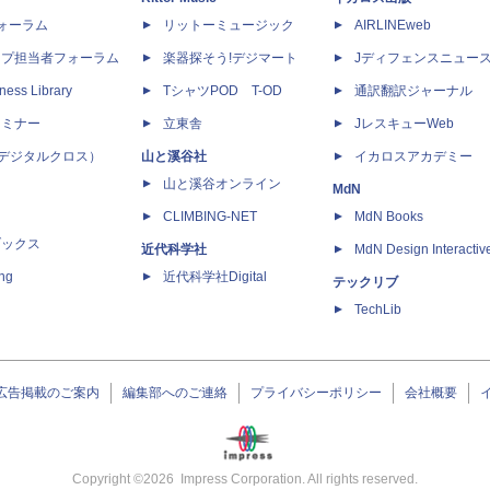
dフォーラム
リットーミュージック
AIRLINEweb
ップ担当者フォーラム
楽器探そう!デジマート
Jディフェンスニュー
ness Library
TシャツPOD T-OD
通訳翻訳ジャーナル
セミナー
立東舎
JレスキューWeb
 X（デジタルクロス）
山と溪谷社
イカロスアカデミー
山と溪谷オンライン
MdN
CLIMBING-NET
MdN Books
ブックス
近代科学社
MdN Design Interactiv
ing
近代科学社Digital
テックリブ
TechLib
広告掲載のご案内
編集部へのご連絡
プライバシーポリシー
会社概要
Copyright ©
2026
Impress Corporation. All rights reserved.