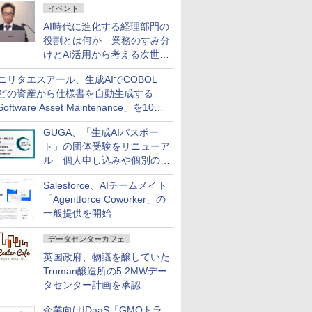
イベント
AI時代に進化する経理部門の
役割とは何か 業務のすみ分
けとAI活用から考える次世代
ファイナンス戦略
ニリタエスアール、生成AIでCOBOL
どの資産から仕様書を自動生成する
oftware Asset Maintenance」を10月
発売
GUGA、「生成AIパスポー
ト」の団体受験をリニューア
ル 個人申し込みや個別の支
払いなどに対応
Salesforce、AIチームメイト
「Agentforce Coworker」の
一般提供を開始
データセンターカフェ
英国政府、物議を醸していた
Truman醸造所の5.2MWデー
タセンター計画を承認
企業向けIDaaS「GMOトラ