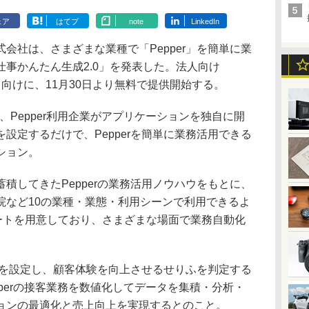
ェア
はてブ
note
LinkedIn
社は、さまざまな業種で「Pepper」を簡単に業
事かんたん生成2.0」を発表した。法人向け
r Biz」向けに、11月30日より無料で提供開始する。
、Pepper利用企業がアプリケーションを独自に開
設定するだけで、Pepperを簡単に業務活用できる
ション。
してきたPepperの業務活用ノウハウをもとに、
院など10の業種・業態・利用シーンで利用できるよ
レートを用意しており、さまざまな場面で業務自動化
ふを設定し、顧客体験を向上させるせりふを判定する
pperの接客業務を数値化してデータを集積・分析・
ョンの最適化と売上向上を実現するとのこと。