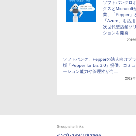
ソフトバンクロ
クスとMicrosof
業、「Pepper」
「Azure」を活
次世代型店舗ソ
ションを開発
201
ソフトバンク、Pepperの法人向けプ
版「Pepper for Biz 3.0」提供、コミ
ーション能力や管理性が向上
2019
Group site links
インプレスのビジネスWeb