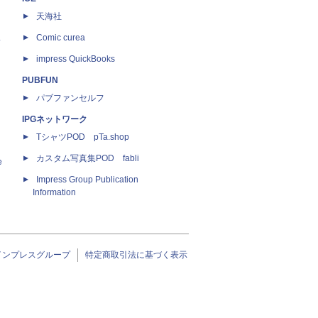
天海社
ス
Comic curea
impress QuickBooks
PUBFUN
パブファンセルフ
IPGネットワーク
TシャツPOD pTa.shop
カスタム写真集POD fabli
e
Impress Group Publication
Information
インプレスグループ
特定商取引法に基づく表示