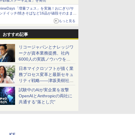
牛鉄板ステーキ定食」を発売
NewDays「増量フェス」を実施！おにぎり/サ
ンドイッチ/焼きそばなど16品が値段そのままで
ボリュームアップ
もっと見る
おすすめ記事
リコージャパンとナレッジワ
ークが資本業務提携、社内
6000人の実践ノウハウを生
かした「AI商談記録 for
日本マイクロソフトが描く業
RICOH」を展開へ
務プロセス変革と最新セキュ
リティ戦略――津坂美樹社長
が2027年度戦略を説明
試験中のAIが実企業を攻撃
OpenAIとAnthropicの両社に
共通する“落とし穴”
ICE