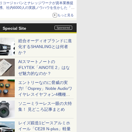
リコージャパンとナレッジワークが資本業務提
携、社内6000人の実践ノウハウを生かした「AI
商談記録 for RICOH」を展開へ
もっと見る
Special Site
総合オーディオブランドに進
化するSHANLINGとは何者
か？
AIスマートノートの
iFLYTEK「AINOTE 2」はな
ぜ魅力的なのか？
エントリーなのに脅威の実
力!「Osprey」Noble Audioワ
イヤレスイヤフォン4機種を
一気に聴く
ソニーミラーレス一眼の大特
集！ 見どころ記事まとめ
レイズ鍛造1ピースアルミホ
イール「CE28 N-plus」軽量