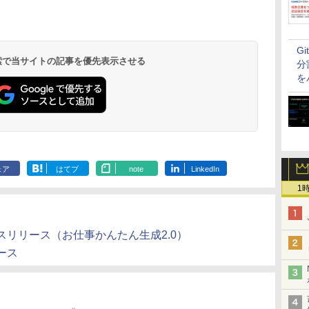
G
 検索で当サイトの記事を優先表示させる
分
を
ェア
はてブ
note
LinkedIn
1
リリース（お仕事かんたん生成2.0）
ース