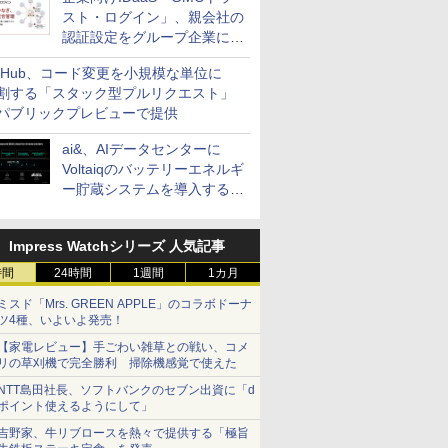
スト・ログイン」、親会社の
認証設定をグループ企業に展
開できる新機能を提供
itHub、コード変更を小規模な単位に
割する「スタック型プルリクエスト」
パブリックプレビューで提供
ai&、AIデータセンターに
Voltaiqのバッテリーエネルギ
ー貯蔵システムを導入する計
画を発表
Impress Watchシリーズ 人気記事
時間
24時間
1週間
1カ月
ミスド「Mrs. GREEN APPLE」のコラボドーナ
ツ4種、いよいよ発売！
【家電レビュー】手ごわい雑草との戦い、コメ
リの草刈機で完全勝利 掃除機感覚で使えた
NTT島田社長、ソフトバンクのセブン出資に「d
ポイント使えるようにして」
吉野家、牛リブロースを熱々で提供する「極旨