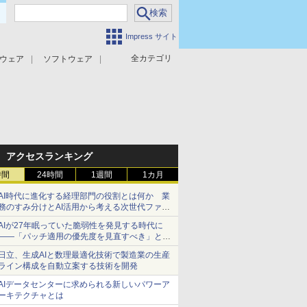
Impress サイト
全カテゴリ
ウェア
ソフトウェア
攻撃対策
マルウェア対策
アクセスランキング
時間
24時間
1週間
1カ月
AI時代に進化する経理部門の役割とは何か 業
務のすみ分けとAI活用から考える次世代ファイ
ナンス戦略
AIが27年眠っていた脆弱性を発見する時代に
――「パッチ適用の優先度を見直すべき」とセ
キュリティ専門家
日立、生成AIと数理最適化技術で製造業の生産
ライン構成を自動立案する技術を開発
AIデータセンターに求められる新しいパワーア
ーキテクチャとは