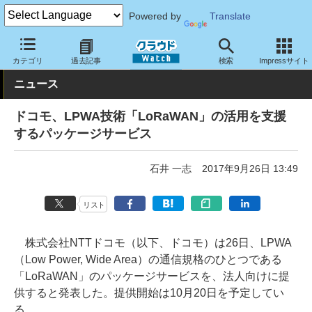
Powered by
Translate
クラウド Watch
ネットワーク
通信インフラ
カテゴリ
過去記事
検索
Impressサイト
ニュース
ドコモ、LPWA技術「LoRaWAN」の活用を支援
するパッケージサービス
石井 一志
2017年9月26日 13:49
リスト
株式会社NTTドコモ（以下、ドコモ）は26日、LPWA
（Low Power, Wide Area）の通信規格のひとつである
「LoRaWAN」のパッケージサービスを、法人向けに提
供すると発表した。提供開始は10月20日を予定してい
る。