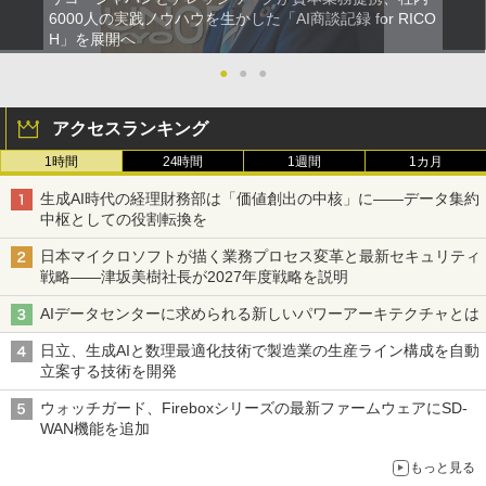
6000人の実践ノウハウを生かした「AI商談記録 for RICO
H」を展開へ
●
●
●
アクセスランキング
1時間
24時間
1週間
1カ月
生成AI時代の経理財務部は「価値創出の中核」に――データ集約
中枢としての役割転換を
日本マイクロソフトが描く業務プロセス変革と最新セキュリティ
戦略――津坂美樹社長が2027年度戦略を説明
AIデータセンターに求められる新しいパワーアーキテクチャとは
日立、生成AIと数理最適化技術で製造業の生産ライン構成を自動
立案する技術を開発
ウォッチガード、Fireboxシリーズの最新ファームウェアにSD-
WAN機能を追加
もっと見る