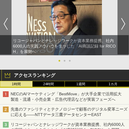
リコージャパンとナレッジワークが資本業務提携、社内
6000人の実践ノウハウを生かした「AI商談記録 for RICO
H」を展開へ
●
●
●
アクセスランキング
1時間
24時間
1週間
1カ月
NECのAIマーケティング「BestMove」が大手企業で活用拡大
製造・流通・小売企業・広告代理店などが実装フェーズへ
先進のファシリティとテクノロジーで顧客のデジタル変革ニーズ
に応える――NTTデータ三鷹データセンターEAST
リコージャパンとナレッジワークが資本業務提携、社内6000人