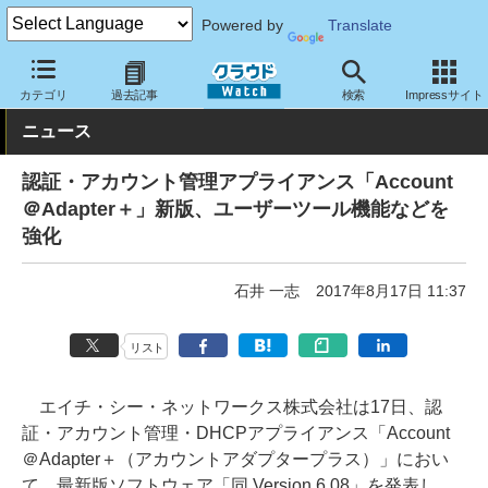
Powered by
Translate
クラウド Watch
セキュリティ
セキュリティアプライアンス
カテゴリ
過去記事
検索
Impressサイト
ニュース
認証・アカウント管理アプライアンス「Account
＠Adapter＋」新版、ユーザーツール機能などを
強化
石井 一志
2017年8月17日 11:37
リスト
エイチ・シー・ネットワークス株式会社は17日、認
証・アカウント管理・DHCPアプライアンス「Account
＠Adapter＋（アカウントアダプタープラス）」におい
て、最新版ソフトウェア「同 Version 6.08」を発表し