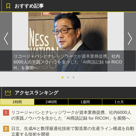
おすすめ記事
リコージャパンとナレッジワークが資本業務提携、社内
6000人の実践ノウハウを生かした「AI商談記録 for RICO
H」を展開へ
●
●
●
アクセスランキング
1時間
24時間
1週間
1カ月
リコージャパンとナレッジワークが資本業務提携、社内6000人
の実践ノウハウを生かした「AI商談記録 for RICOH」を展開へ
日立、生成AIと数理最適化技術で製造業の生産ライン構成を自動
立案する技術を開発