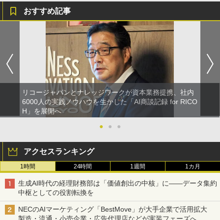
おすすめ記事
リコージャパンとナレッジワークが資本業務提携、社内
6000人の実践ノウハウを生かした「AI商談記録 for RICO
H」を展開へ
●
●
●
アクセスランキング
1時間
24時間
1週間
1カ月
生成AI時代の経理財務部は「価値創出の中核」に――データ集約
中枢としての役割転換を
NECのAIマーケティング「BestMove」が大手企業で活用拡大
製造・流通・小売企業・広告代理店などが実装フェーズへ