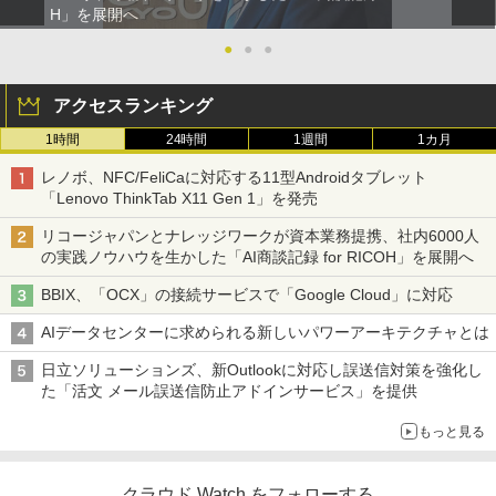
H」を展開へ
●
●
●
アクセスランキング
1時間
24時間
1週間
1カ月
レノボ、NFC/FeliCaに対応する11型Androidタブレット
「Lenovo ThinkTab X11 Gen 1」を発売
リコージャパンとナレッジワークが資本業務提携、社内6000人
の実践ノウハウを生かした「AI商談記録 for RICOH」を展開へ
BBIX、「OCX」の接続サービスで「Google Cloud」に対応
AIデータセンターに求められる新しいパワーアーキテクチャとは
日立ソリューションズ、新Outlookに対応し誤送信対策を強化し
た「活文 メール誤送信防止アドインサービス」を提供
もっと見る
クラウド Watch をフォローする