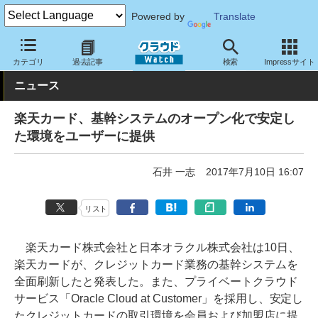
Powered by
Translate
クラウド Watch
トピック
導入事例
基幹業務
カテゴリ
過去記事
検索
Impressサイト
ニュース
楽天カード、基幹システムのオープン化で安定し
た環境をユーザーに提供
石井 一志
2017年7月10日 16:07
リスト
楽天カード株式会社と日本オラクル株式会社は10日、
楽天カードが、クレジットカード業務の基幹システムを
全面刷新したと発表した。また、プライベートクラウド
サービス「Oracle Cloud at Customer」を採用し、安定し
たクレジットカードの取引環境を会員および加盟店に提