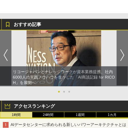
おすすめ記事
リコージャパンとナレッジワークが資本業務提携、社内
6000人の実践ノウハウを生かした「AI商談記録 for RICO
H」を展開へ
●
●
●
アクセスランキング
1時間
24時間
1週間
1カ月
AIデータセンターに求められる新しいパワーアーキテクチャとは