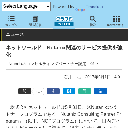
Powered by
Translate
クラウド Watch
サービス・ソフト
サービス
導入支援
カテゴリ
過去記事
検索
Impressサイト
ニュース
ネットワールド、Nutanix関連のサービス提供を強
化
Nutanixのコンサルティングパートナー認定に伴い
石井 一志
2017年6月1日 14:01
リスト
株式会社ネットワールドは5月31日、米Nutanixのパー
トナープログラムである「Nutanix Consulting Partner Pr
ogram」（以下、NCPプログラム）において、国内ディ
ストリビュータとして初めて、認定コンサルティングパ