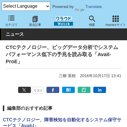
Powered by
Translate
クラウド Watch
サービス・ソフト
サービス
運用・監視
カテゴリ
過去記事
検索
Impressサイト
ニュース
CTCテクノロジー、ビッグデータ分析でシステム
パフォーマンス低下の予兆を読み取る「Avail-
ProE」
三柳 英樹
2016年10月17日 13:41
リスト
編集部のおすすめ記事
CTCテクノロジー、障害検知を自動化するシステム保守サ
ービス「Avail-I」