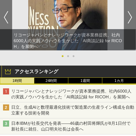
リコージャパンとナレッジワークが資本業務提携、社内
6000人の実践ノウハウを生かした「AI商談記録 for RICO
H」を展開へ
●
●
●
アクセスランキング
1時間
24時間
1週間
1カ月
リコージャパンとナレッジワークが資本業務提携、社内6000人
の実践ノウハウを生かした「AI商談記録 for RICOH」を展開へ
日立、生成AIと数理最適化技術で製造業の生産ライン構成を自動
立案する技術を開発
日本IBMが社長交代を発表――46歳の村田将輝氏が8月1日付で
新社長に就任、山口明夫社長は会長へ