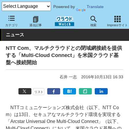
Powered by
Translate
クラウド Watch
ネットワーク
通信インフラ
カテゴリ
過去記事
検索
Impressサイト
ニュース
NTT Com、マルチクラウドとの閉域網接続を提供
する「Multi-Cloud Connect」を米国クラウド基
盤へ接続開始
石井 一志
2016年10月13日 16:33
リスト
NTTコミュニケーションズ株式会社（以下、NTT Co
m）は13日、セキュアなマルチクラウド環境を実現する
「Arcstar Universal One Multi-Cloud Connect」（以下、
Multi-Cloud Connect）において、米国クラウド基盤への