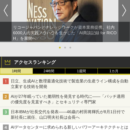
リコージャパンとナレッジワークが資本業務提携、社内
6000人の実践ノウハウを生かした「AI商談記録 for RICO
H」を展開へ
●
●
●
アクセスランキング
1時間
24時間
1週間
1カ月
日立、生成AIと数理最適化技術で製造業の生産ライン構成を自動
立案する技術を開発
AIが27年眠っていた脆弱性を発見する時代に――「パッチ適用
の優先度を見直すべき」とセキュリティ専門家
日本IBMが社長交代を発表――46歳の村田将輝氏が8月1日付で
新社長に就任、山口明夫社長は会長へ
AIデータセンターに求められる新しいパワーアーキテクチャとは