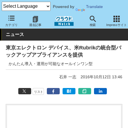
Powered by
Translate
クラウド Watch
ハード・インフラ
ハードウェア
アプライアン
カテゴリ
過去記事
検索
Impressサイト
ニュース
東京エレクトロン デバイス、米Rubrikの統合型バ
ックアップアプライアンスを提供
かんたん導入・運用が可能なオールインワン型
石井 一志
2016年10月12日 13:46
リスト