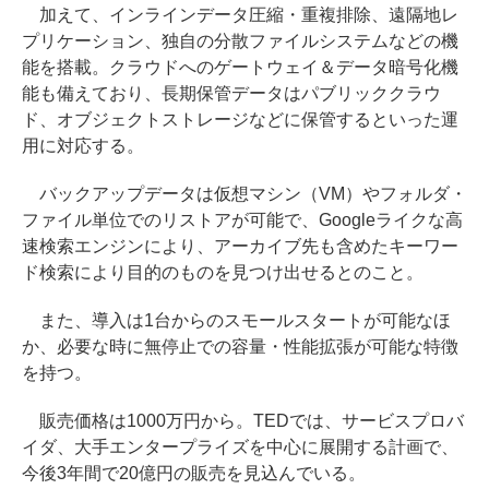
加えて、インラインデータ圧縮・重複排除、遠隔地レ
プリケーション、独自の分散ファイルシステムなどの機
能を搭載。クラウドへのゲートウェイ＆データ暗号化機
能も備えており、長期保管データはパブリッククラウ
ド、オブジェクトストレージなどに保管するといった運
用に対応する。
バックアップデータは仮想マシン（VM）やフォルダ・
ファイル単位でのリストアが可能で、Googleライクな高
速検索エンジンにより、アーカイブ先も含めたキーワー
ド検索により目的のものを見つけ出せるとのこと。
また、導入は1台からのスモールスタートが可能なほ
か、必要な時に無停止での容量・性能拡張が可能な特徴
を持つ。
販売価格は1000万円から。TEDでは、サービスプロバ
イダ、大手エンタープライズを中心に展開する計画で、
今後3年間で20億円の販売を見込んでいる。