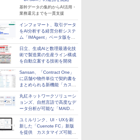
基幹データの集約からAI活用・
業務還元までを一貫支援
インフォマート、取引データ
をAI分析する経営分析システ
ム「IMAgent」ベータ版を提
供
日立、生成AIと数理最適化技
術で製造業の生産ライン構成
を自動立案する技術を開発
Sansan、「Contract One」
に店舗や物件単位で契約書を
まとめられる新機能「カスタ
ム契約ツリー」を追加
丸紅ネットワークソリューシ
ョンズ、自然言語で高度なデ
ータ分析が可能な「MAIDOA
AI ASSIST」を9月より提供
ユミルリンク、UI・UXを刷
新した「Cuenote FC」新版
を提供 カスタマイズ可能な
ダッシュボード画面を搭載