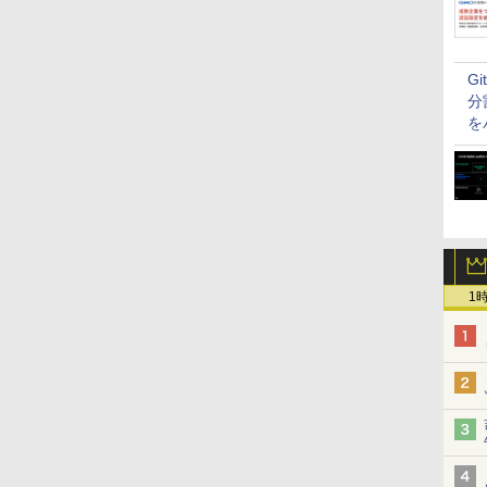
G
分
を
1