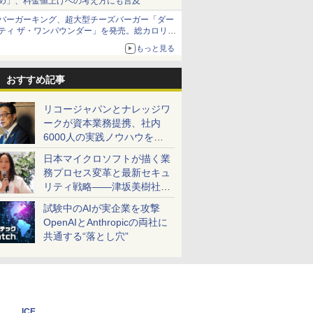
め」、料金値上げへの考え方にも言及
バーガーキング、超大型チーズバーガー「ダー
ティ ザ・ワンパウンダー」を発売。総カロリー
約1656kcal、総重量約527g！
もっと見る
おすすめ記事
リコージャパンとナレッジワ
ークが資本業務提携、社内
6000人の実践ノウハウを生
かした「AI商談記録 for
日本マイクロソフトが描く業
RICOH」を展開へ
務プロセス変革と最新セキュ
リティ戦略――津坂美樹社長
が2027年度戦略を説明
試験中のAIが実企業を攻撃
OpenAIとAnthropicの両社に
共通する“落とし穴”
ICE