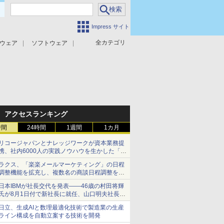
Impress サイト
全カテゴリ
ウェア
ソフトウェア
攻撃対策
マルウェア対策
アクセスランキング
時間
24時間
1週間
1カ月
リコージャパンとナレッジワークが資本業務提
携、社内6000人の実践ノウハウを生かした「AI
商談記録 for RICOH」を展開へ
ラクス、「楽楽メールマーケティング」の日程
調整機能を拡充し、複数名の商談日程調整を効
率化
日本IBMが社長交代を発表――46歳の村田将輝
氏が8月1日付で新社長に就任、山口明夫社長は
会長へ
日立、生成AIと数理最適化技術で製造業の生産
ライン構成を自動立案する技術を開発