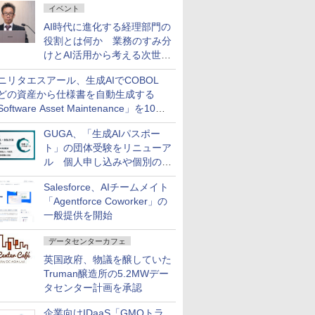
イベント
AI時代に進化する経理部門の
役割とは何か 業務のすみ分
けとAI活用から考える次世代
ファイナンス戦略
ニリタエスアール、生成AIでCOBOL
どの資産から仕様書を自動生成する
oftware Asset Maintenance」を10月
発売
GUGA、「生成AIパスポー
ト」の団体受験をリニューア
ル 個人申し込みや個別の支
払いなどに対応
Salesforce、AIチームメイト
「Agentforce Coworker」の
一般提供を開始
データセンターカフェ
英国政府、物議を醸していた
Truman醸造所の5.2MWデー
タセンター計画を承認
企業向けIDaaS「GMOトラ