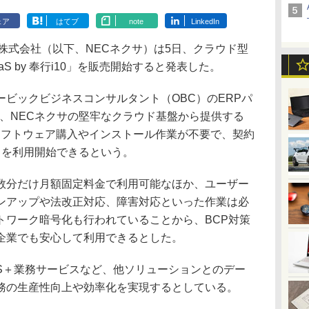
ェア
はてブ
note
LinkedIn
株式会社（以下、NECネクサ）は5日、クラウド型
S by 奉行i10」を販売開始すると発表した。
ビックビジネスコンサルタント（OBC）のERPパ
を、NECネクサの堅牢なクラウド基盤から提供する
ソフトウェア購入やインストール作業が不要で、契約
スを利用開始できるという。
分だけ月額固定料金で利用可能なほか、ユーザー
ンアップや法改正対応、障害対応といった作業は必
トワーク暗号化も行われていることから、BCP対策
企業でも安心して利用できるとした。
lやOMSS＋業務サービスなど、他ソリューションとのデー
務の生産性向上や効率化を実現するとしている。