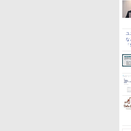
ユ
な
「S
に