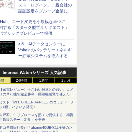
スト・ログイン」、親会社の
認証設定をグループ企業に展
開できる新機能を提供
itHub、コード変更を小規模な単位に
割する「スタック型プルリクエスト」
パブリックプレビューで提供
ai&、AIデータセンターに
Voltaiqのバッテリーエネルギ
ー貯蔵システムを導入する計
画を発表
Impress Watchシリーズ 人気記事
時間
24時間
1週間
1カ月
【家電レビュー】手ごわい雑草との戦い、コメ
リの草刈機で完全勝利 掃除機感覚で使えた
ミスド「Mrs. GREEN APPLE」のコラボドーナ
ツ4種、いよいよ発売！
吉野家、牛リブロースを熱々で提供する「極旨
牛鉄板ステーキ定食」を発売
ドコモ前田社長が「ahamo40GB化は検証のた