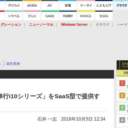
イグレーション
ニューノーマル
Windows Server
クラウド
ハード
トピック
ストレージ（HW）
オープンソース
SaaS
標的型
ント
ス
基幹業務
1
奉行i10シリーズ」をSaaS型で提供す
石井 一志
2016年10月5日 12:34