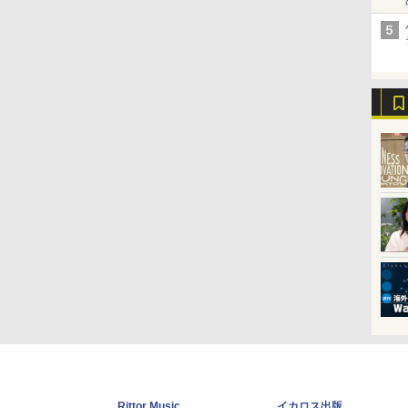
Rittor Music
イカロス出版