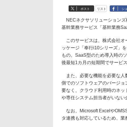
ポスト
リスト
シ
NECネクサソリューションズ
基幹業務サービス「基幹業務Saa
このサービスは、株式会社オー
ッケージ「奉行i10シリーズ」
もの。SaaS型のため導入時の
後最短1カ月の短期間でサービ
また、必要な機能を必要な人数
側でのソフトウェアのバージョ
要なく、クラウド利用時のネッ
や専任システム担当者がいない
なお、Microsoft Exce
タ連携も対応しているため、業