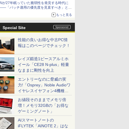
AIが27年眠っていた脆弱性を発見する時代に
――「パッチ適用の優先度を見直すべき」とセ
キュリティ専門家
もっと見る
Special Site
性能の良いお得な中古PC情
報はこのページでチェック！
レイズ鍛造1ピースアルミホ
イール「CE28 N-plus」軽量
なままに剛性を向上
エントリーなのに脅威の実
力!「Osprey」Noble Audioワ
イヤレスイヤフォン4機種を
一気に聴く
お値段そのままでメモリ倍
増！メモリ32GBの「お得な
ゲーミングノート」
AIスマートノートの
iFLYTEK「AINOTE 2」はな