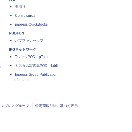
天海社
ス
Comic curea
impress QuickBooks
PUBFUN
パブファンセルフ
IPGネットワーク
TシャツPOD pTa.shop
カスタム写真集POD fabli
e
Impress Group Publication
Information
インプレスグループ
特定商取引法に基づく表示