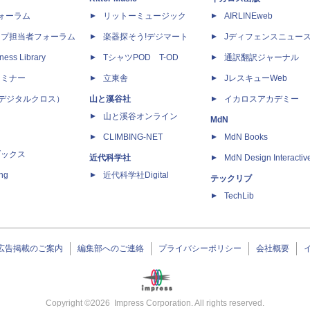
dフォーラム
リットーミュージック
AIRLINEweb
ップ担当者フォーラム
楽器探そう!デジマート
Jディフェンスニュー
ness Library
TシャツPOD T-OD
通訳翻訳ジャーナル
セミナー
立東舎
JレスキューWeb
 X（デジタルクロス）
山と溪谷社
イカロスアカデミー
山と溪谷オンライン
MdN
CLIMBING-NET
MdN Books
ブックス
近代科学社
MdN Design Interactiv
ing
近代科学社Digital
テックリブ
TechLib
広告掲載のご案内
編集部へのご連絡
プライバシーポリシー
会社概要
Copyright ©
2026
Impress Corporation. All rights reserved.