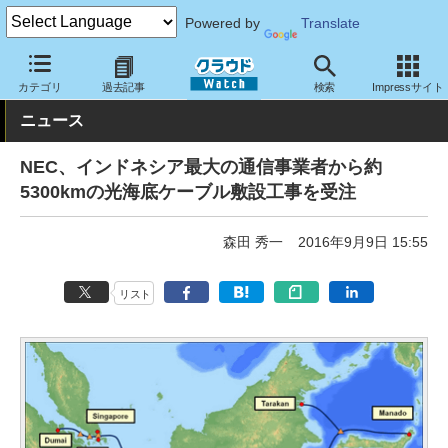
Powered by
Translate
クラウド Watch
ネットワーク
通信インフラ
カテゴリ
過去記事
検索
Impressサイト
ニュース
NEC、インドネシア最大の通信事業者から約
5300kmの光海底ケーブル敷設工事を受注
森田 秀一
2016年9月9日 15:55
リスト