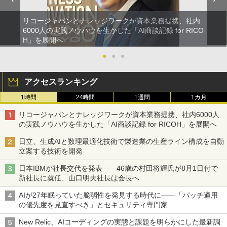
リコージャパンとナレッジワークが資本業務提携、社内
6000人の実践ノウハウを生かした「AI商談記録 for RICO
H」を展開へ
●
●
●
アクセスランキング
1時間
24時間
1週間
1カ月
リコージャパンとナレッジワークが資本業務提携、社内6000人
の実践ノウハウを生かした「AI商談記録 for RICOH」を展開へ
日立、生成AIと数理最適化技術で製造業の生産ライン構成を自動
立案する技術を開発
日本IBMが社長交代を発表――46歳の村田将輝氏が8月1日付で
新社長に就任、山口明夫社長は会長へ
AIが27年眠っていた脆弱性を発見する時代に――「パッチ適用
の優先度を見直すべき」とセキュリティ専門家
New Relic、AIコーディングの実態と課題を明らかにした最新調