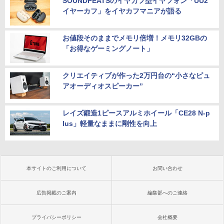
SOUNDPEATSのイヤカフ型イヤフォン「UU2
イヤーカフ」をイヤカフマニアが語る
お値段そのままでメモリ倍増！メモリ32GBの
「お得なゲーミングノート」
クリエイティブが作った2万円台の“小さなピュ
アオーディオスピーカー”
レイズ鍛造1ピースアルミホイール「CE28 N-p
lus」軽量なままに剛性を向上
本サイトのご利用について
お問い合わせ
広告掲載のご案内
編集部へのご連絡
プライバシーポリシー
会社概要