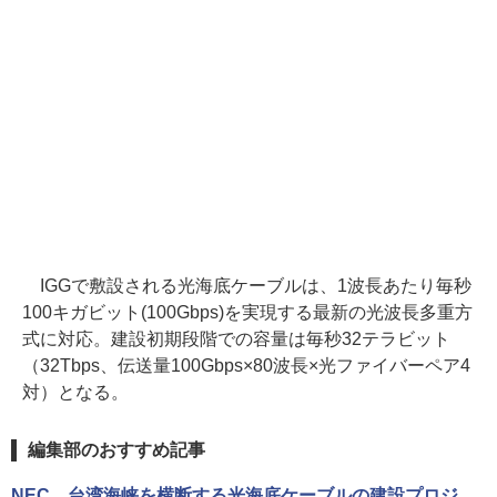
IGGで敷設される光海底ケーブルは、1波長あたり毎秒
100キガビット(100Gbps)を実現する最新の光波長多重方
式に対応。建設初期段階での容量は毎秒32テラビット
（32Tbps、伝送量100Gbps×80波長×光ファイバーペア4
対）となる。
編集部のおすすめ記事
NEC、台湾海峡を横断する光海底ケーブルの建設プロジ