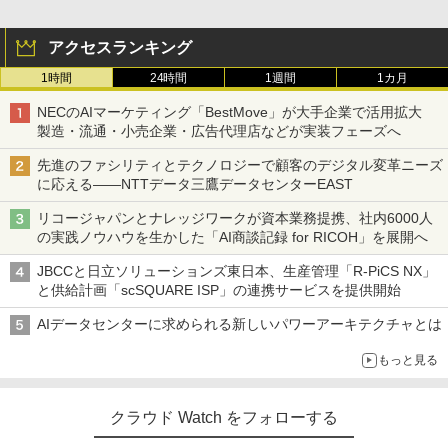
アクセスランキング
1時間
24時間
1週間
1カ月
NECのAIマーケティング「BestMove」が大手企業で活用拡大
製造・流通・小売企業・広告代理店などが実装フェーズへ
先進のファシリティとテクノロジーで顧客のデジタル変革ニーズ
に応える――NTTデータ三鷹データセンターEAST
リコージャパンとナレッジワークが資本業務提携、社内6000人
の実践ノウハウを生かした「AI商談記録 for RICOH」を展開へ
JBCCと日立ソリューションズ東日本、生産管理「R-PiCS NX」
と供給計画「scSQUARE ISP」の連携サービスを提供開始
AIデータセンターに求められる新しいパワーアーキテクチャとは
もっと見る
クラウド Watch をフォローする