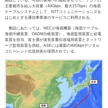
開始している。今回の香港への接続をもって、アジアの
主要都市を結ぶ大容量（40Gbps、最大15Tbps）の海底
ケーブルシステムとして、NTTコミュニケーションズを
はじめとする通信事業者のサービスに利用される。
敷設にあたっては、NECが海底機器（海底ケーブル、
海底中継装置、OADM分岐装置）、海底監視装置と給電
装置を担当、富士通が波長多重伝送端局装置とネットワ
ーク監視装置を供給。ASEには最新の40Gbpsデジタル
コヒーレント伝送技術が採用されている。