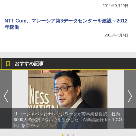
2011年9月29日
NTT Com、マレーシア第3データセンターを建設～2012
年稼働
2011年7月4日
おすすめ記事
リコージャパンとナレッジワークが資本業務提携、社内
6000人の実践ノウハウを生かした「AI商談記録 for RICO
H」を展開へ
●
●
●