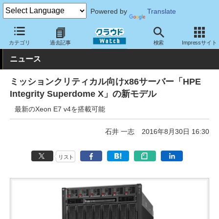
Powered by
Translate
クラウド Watch
ハード・インフラ
ハードウェア
サーバー
カテゴリ
過去記事
検索
Impressサイト
ニュース
ミッションクリティカル向けx86サーバー「HPE
Integrity Superdome X」の新モデル
最新のXeon E7 v4を搭載可能
石井 一志
2016年8月30日 16:30
リスト