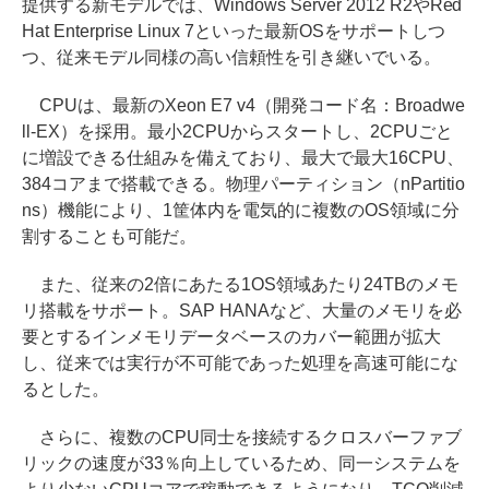
提供する新モデルでは、Windows Server 2012 R2やRed
Hat Enterprise Linux 7といった最新OSをサポートしつ
つ、従来モデル同様の高い信頼性を引き継いでいる。
CPUは、最新のXeon E7 v4（開発コード名：Broadwe
ll-EX）を採用。最小2CPUからスタートし、2CPUごと
に増設できる仕組みを備えており、最大で最大16CPU、
384コアまで搭載できる。物理パーティション（nPartitio
ns）機能により、1筐体内を電気的に複数のOS領域に分
割することも可能だ。
また、従来の2倍にあたる1OS領域あたり24TBのメモ
リ搭載をサポート。SAP HANAなど、大量のメモリを必
要とするインメモリデータベースのカバー範囲が拡大
し、従来では実行が不可能であった処理を高速可能にな
るとした。
さらに、複数のCPU同士を接続するクロスバーファブ
リックの速度が33％向上しているため、同一システムを