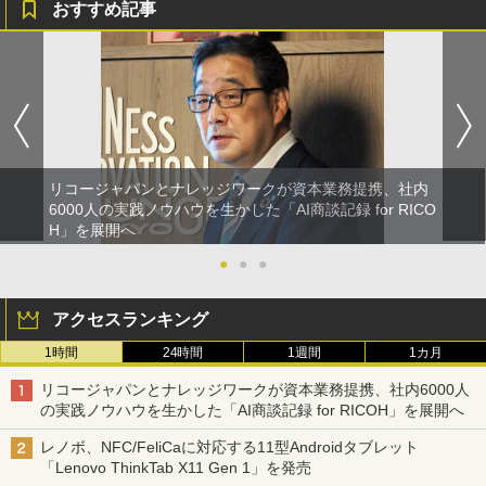
おすすめ記事
リコージャパンとナレッジワークが資本業務提携、社内
6000人の実践ノウハウを生かした「AI商談記録 for RICO
H」を展開へ
●
●
●
アクセスランキング
1時間
24時間
1週間
1カ月
リコージャパンとナレッジワークが資本業務提携、社内6000人
の実践ノウハウを生かした「AI商談記録 for RICOH」を展開へ
レノボ、NFC/FeliCaに対応する11型Androidタブレット
「Lenovo ThinkTab X11 Gen 1」を発売