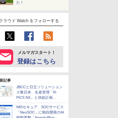
た！
クラウド Watch をフォローする
メルマガスタート！
登録はこちら
新記事
JBCCと日立ソリューション
ズ東日本、生産管理「R-
PiCS NX」と供給計画
「scSQUARE ISP」の連携サ
NRIセキュア、SOCサービス
ービスを提供開始
「NeoSOC」に独自開発のAI
統制基盤「AgenticBlue」を