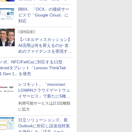
企業・広告代理店などが実装
BBIX、「OCX」の接続サー
フェーズへ
ビスで「Google Cloud」に
対応
イベント
【パネルディスカッション】
AI活用は何を変えるのか 攻
めのファイナンスを実現する
業務設計とマインドセット変
ノボ、NFC/FeliCaに対応する11型
革
droidタブレット「Lenovo ThinkTab
11 Gen 1」を発売
レコモット、「moconavi
LGWANクラウドゲートウェ
イサービス」で新たに5種類
のサービスと連携開始
利用可能サービスは計102種類
に拡大
日立ソリューションズ、新
Outlookに対応し誤送信対策
を強化した「活文 メール誤