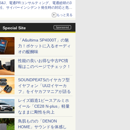
S&J、電通PRコンサルティング、電通総研の3
社、サイバーインシデント発生時の対応と危機
管理広報を一体的に訓練するプログラムを提供
もっと見る
Special Site
「A&ultima SP4000T」の魅
力！ポケットに入るオーディ
オの醍醐味
性能の良いお得な中古PC情
報はこのページでチェック！
SOUNDPEATSのイヤカフ型
イヤフォン「UU2イヤーカ
フ」をイヤカフマニアが語る
レイズ鍛造1ピースアルミホ
イール「CE28 N-plus」軽量
なままに剛性を向上
鳥肌ものの「DENON
HOME」サウンドを体感し