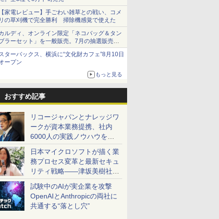
【家電レビュー】手ごわい雑草との戦い、コメ
リの草刈機で完全勝利 掃除機感覚で使えた
カルディ、オンライン限定「ネコバッグ＆タン
ブラーセット」を一般販売。7月の抽選販売の
当選無効分
スターバックス、横浜に“文化財カフェ”8月10日
オープン
もっと見る
おすすめ記事
リコージャパンとナレッジワ
ークが資本業務提携、社内
6000人の実践ノウハウを生
かした「AI商談記録 for
日本マイクロソフトが描く業
RICOH」を展開へ
務プロセス変革と最新セキュ
リティ戦略――津坂美樹社長
が2027年度戦略を説明
試験中のAIが実企業を攻撃
OpenAIとAnthropicの両社に
共通する“落とし穴”