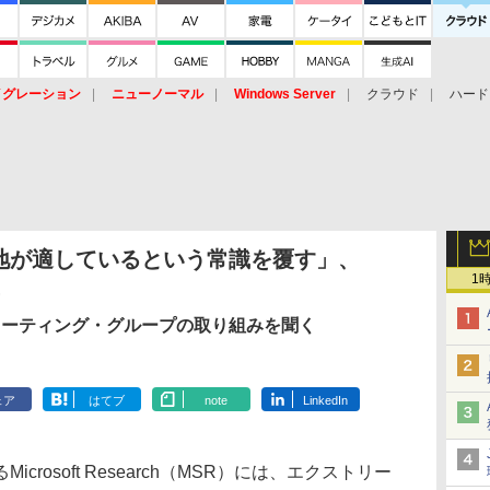
イグレーション
ニューノーマル
Windows Server
クラウド
ハード
トピック
ストレージ（HW）
オープンソース
SaaS
標的型
ント
地が適しているという常識を覆す」、
1
ューティング・グループの取り組みを聞く
ェア
はてブ
note
LinkedIn
icrosoft Research（MSR）には、エクストリー