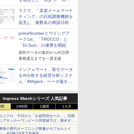
送信防止アドインサービス」
ラクス、「楽楽メールマーケ
を提供
ティング」の日程調整機能を
拡充し、複数名の商談日程調
整を効率化
primeNumberとウイングア
ーク1st、「TROCCO」と
「Dr.Sum」の連携を開始
基幹データの集約からAI活用・
業務還元までを一貫支援
インフォマート、取引データ
をAI分析する経営分析システ
ム「IMAgent」ベータ版を提
供
Impress Watchシリーズ 人気記事
時間
24時間
1週間
1カ月
ユニクロ、今日から「お盆特別セール」。涼感
シアサッカーワンピース待望値下げ、撥水ギア
ショーツは1990円に
東映の歴代オープニング映像がカプセルトイ
に。全5種で8月下旬発売