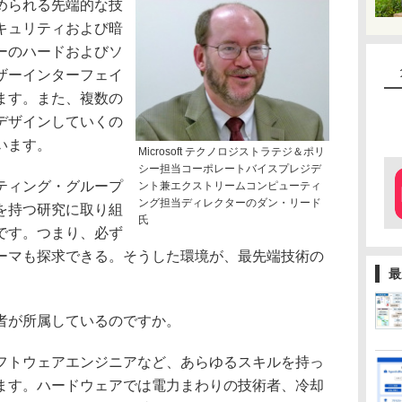
められる先端的な技
キュリティおよび暗
ーのハードおよびソ
ザーインターフェイ
ます。また、複数の
デザインしていくの
います。
Microsoft テクノロジストラテジ＆ポリ
シー担当コーポレートバイスプレジデ
ティング・グループ
ント兼エクストリームコンピューティ
ング担当ディレクターのダン・リード
を持つ研究に取り組
氏
です。つまり、必ず
ーマも探求できる。そうした環境が、最先端技術の
最
者が所属しているのですか。
トウェアエンジニアなど、あらゆるスキルを持っ
ます。ハードウェアでは電力まわりの技術者、冷却