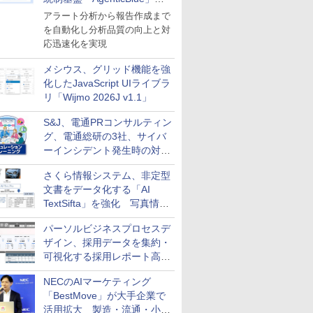
導入
アラート分析から報告作成まで
を自動化し分析品質の向上と対
応迅速化を実現
メシウス、グリッド機能を強
化したJavaScript UIライブラ
リ「Wijmo 2026J v1.1」
S&J、電通PRコンサルティン
グ、電通総研の3社、サイバ
ーインシデント発生時の対応
と危機管理広報を一体的に訓
さくら情報システム、非定型
練するプログラムを提供
文書をデータ化する「AI
TextSifta」を強化 写真情報
のデータ化などに対応
パーソルビジネスプロセスデ
ザイン、採用データを集約・
可視化する採用レポート高速
化サービスを提供
NECのAIマーケティング
「BestMove」が大手企業で
活用拡大 製造・流通・小売