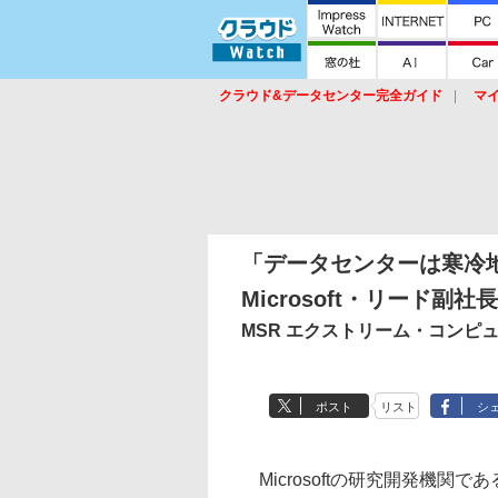
クラウド&データセンター完全ガイド
マ
サービス
セキュリティ
ネットワーク
スイッチ
ルータ
導入事例
イベ
「データセンターは寒冷
Microsoft・リード副社長
MSR エクストリーム・コンピ
ポスト
リスト
シ
Microsoftの研究開発機関であるM