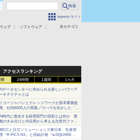
Impress サイト
全カテゴリ
ウェア
ソフトウェア
攻撃対策
マルウェア対策
アクセスランキング
時間
24時間
1週間
1カ月
AIデータセンターに求められる新しいパワーア
ーキテクチャとは
リコージャパンとナレッジワークが資本業務提
携、社内6000人の実践ノウハウを生かした「AI
商談記録 for RICOH」を展開へ
AI時代に進化する経理部門の役割とは何か 業
務のすみ分けとAI活用から考える次世代ファイ
ナンス戦略
JBCCと日立ソリューションズ東日本、生産管
理「R-PiCS NX」と供給計画「scSQUARE
ISP」の連携サービスを提供開始