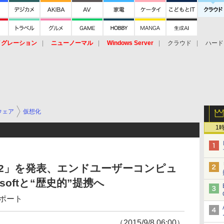
イグレーション
ニューノーマル
Windows Server
クラウド
ハード
トピック
ストレージ（HW）
オープンソース
SaaS
標的型
ント
ウェア
仮想化
1
ct A^2」を発表、エンドユーザーコンピュ
softと“歴史的”提携へ
レポート
（2015/9/8 06:00）