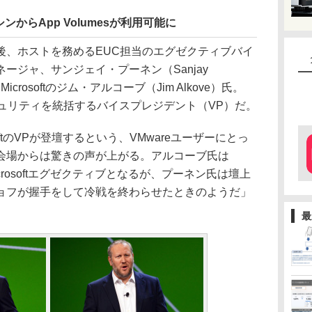
 10マシンからApp Volumesが利用可能に
、ホストを務めるEUC担当のエグゼクティブバイ
ージャ、サンジェイ・プーネン（Sanjay
crosoftのジム・アルコーブ（Jim Alkove）氏。
セキュリティを統括するバイスプレジデント（VP）だ。
oftのVPが登壇するという、VMwareユーザーにとっ
会場からは驚きの声が上がる。アルコーブ氏は
icrosoftエグゼクティブとなるが、プーネン氏は壇上
ョフが握手をして冷戦を終わらせたときのようだ」
最