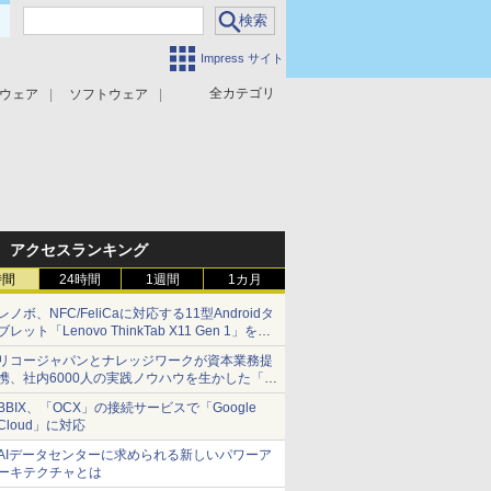
Impress サイト
全カテゴリ
ウェア
ソフトウェア
攻撃対策
マルウェア対策
アクセスランキング
時間
24時間
1週間
1カ月
レノボ、NFC/FeliCaに対応する11型Androidタ
ブレット「Lenovo ThinkTab X11 Gen 1」を発
売
リコージャパンとナレッジワークが資本業務提
携、社内6000人の実践ノウハウを生かした「AI
商談記録 for RICOH」を展開へ
BBIX、「OCX」の接続サービスで「Google
Cloud」に対応
AIデータセンターに求められる新しいパワーア
ーキテクチャとは