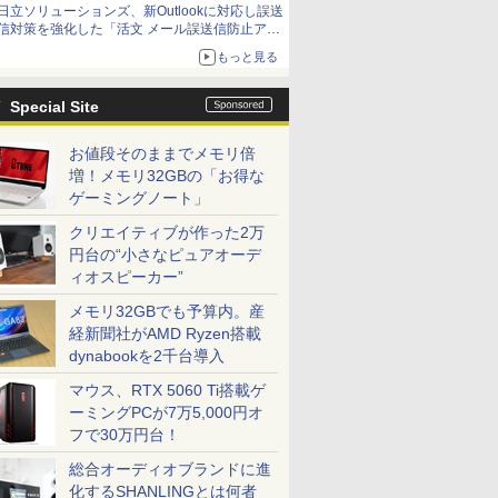
日立ソリューションズ、新Outlookに対応し誤送
信対策を強化した「活文 メール誤送信防止アド
インサービス」を提供
もっと見る
Special Site
お値段そのままでメモリ倍
増！メモリ32GBの「お得な
ゲーミングノート」
クリエイティブが作った2万
円台の“小さなピュアオーデ
ィオスピーカー”
メモリ32GBでも予算内。産
経新聞社がAMD Ryzen搭載
dynabookを2千台導入
マウス、RTX 5060 Ti搭載ゲ
ーミングPCが7万5,000円オ
フで30万円台！
総合オーディオブランドに進
化するSHANLINGとは何者