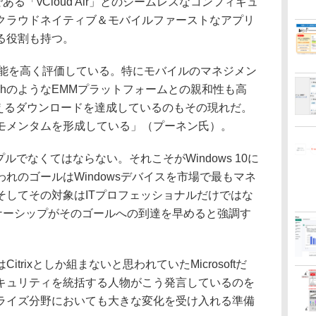
ある「vCloud Air」とのシームレスなコンフィギュ
クラウドネイティブ＆モバイルファーストなアプリ
る役割も持つ。
10の性能を高く評価している。特にモバイルのマネジメン
tchのようなEMMプラットフォームとの親和性も高
超えるダウンロードを達成しているのもその現れだ。
モメンタムを形成している」（プーネン氏）。
でなくてはならない。それこそがWindows 10に
れのゴールはWindowsデバイスを市場で最もマネ
そしてその対象はITプロフェッショナルだけではな
トナーシップがそのゴールへの到達を早めると強調す
rixとしか組まないと思われていたMicrosoftだ
キュリティを統括する人物がこう発言しているのを
タープライズ分野においても大きな変化を受け入れる準備