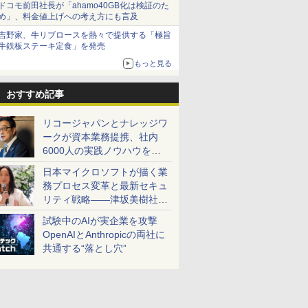
ドコモ前田社長が「ahamo40GB化は検証のた
め」、料金値上げへの考え方にも言及
吉野家、牛リブロースを熱々で提供する「極旨
牛鉄板ステーキ定食」を発売
もっと見る
おすすめ記事
リコージャパンとナレッジワ
ークが資本業務提携、社内
6000人の実践ノウハウを生
かした「AI商談記録 for
日本マイクロソフトが描く業
RICOH」を展開へ
務プロセス変革と最新セキュ
リティ戦略――津坂美樹社長
が2027年度戦略を説明
試験中のAIが実企業を攻撃
OpenAIとAnthropicの両社に
共通する“落とし穴”