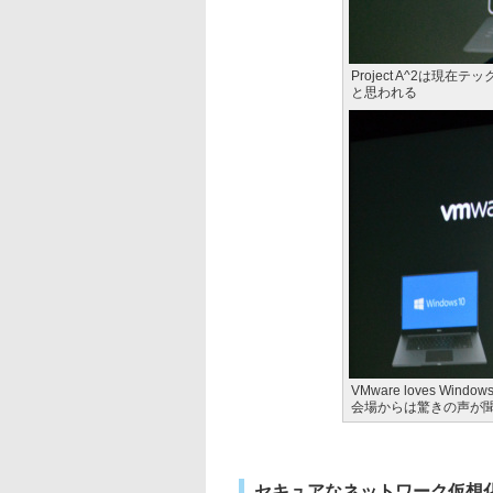
Project A^2は
と思われる
VMware loves W
会場からは驚きの声が
セキュアなネットワーク仮想化