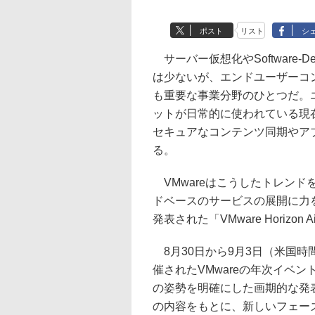
ポスト
リスト
シ
サーバー仮想化やSoftware-De
は少ないが、エンドユーザーコン
も重要な事業分野のひとつだ。
ットが日常的に使われている現
セキュアなコンテンツ同期やア
る。
VMwareはこうしたトレンドを受け、
ドベースのサービスの展開に力を
発表された「VMware Horizo
8月30日から9月3日（米国時
催されたVMwareの年次イベント「
の姿勢を明確にした画期的な発
の内容をもとに、新しいフェーズ