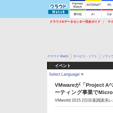
クラウド&データセンター完全ガイド
マ
サービス
セキュリティ
ネットワーク
スイッチ
ルータ
導入事例
イベ
クラウド Watch
サービス・ソフト
ソフト
イベント
Select Language
▼
VMwareが「Proje
ーティング事業でMicro
VMworld 2015 2日目基調講演