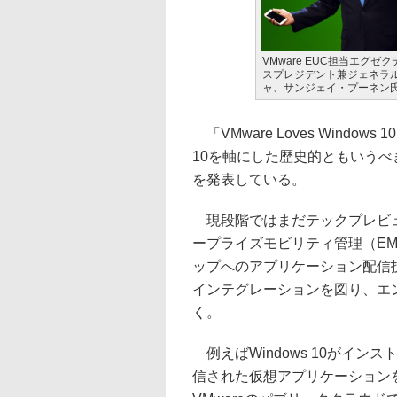
VMware EUC担当エグゼ
スプレジデント兼ジェネラ
ャ、サンジェイ・プーネン
「VMware Loves Windo
10を軸にした歴史的ともいうべきパー
を発表している。
現段階ではまだテックプレビュ
ープライズモビリティ管理（EMM
ップへのアプリケーション配信技術「VM
インテグレーションを図り、エンタ
く。
例えばWindows 10がインスト
信された仮想アプリケーションを利