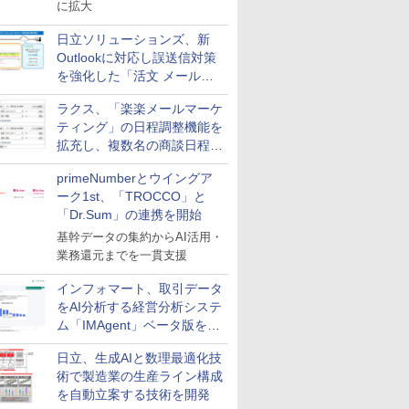
に拡大
日立ソリューションズ、新
Outlookに対応し誤送信対策
を強化した「活文 メール誤
送信防止アドインサービス」
ラクス、「楽楽メールマーケ
を提供
ティング」の日程調整機能を
拡充し、複数名の商談日程調
整を効率化
primeNumberとウイングア
ーク1st、「TROCCO」と
「Dr.Sum」の連携を開始
基幹データの集約からAI活用・
業務還元までを一貫支援
インフォマート、取引データ
をAI分析する経営分析システ
ム「IMAgent」ベータ版を提
供
日立、生成AIと数理最適化技
術で製造業の生産ライン構成
を自動立案する技術を開発