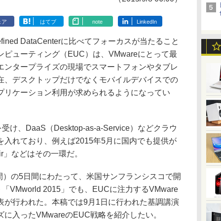
ェア
はてブ
note
LinkedIn
fined DataCenterに比べてフォーカスが当たること
ピューティング（EUC）は、VMwareにとって最
エンタープライズの現場でスマートフォンやタブレ
在、デスクトップだけでなくモバイルデバイスでの
プリケーション利用が求められるようになってい
DaaS（Desktop-as-a-Service）などクラウ
入れており、例えば2015年5月に国内でも提供が
n Air」などはその一環だ。
間）の5日間にわたって、米国サンフランシスコで開
VMworld 2015」でも、EUCに注力するVMware
表が行われた。本稿では9月1日に行われた基調講演
に入ったVMwareのEUC戦略を紹介したい。