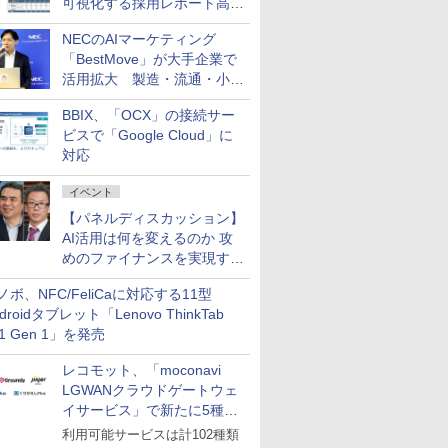
可視化する採用レポート高速
化サービスを提供
NECのAIマーケティング
「BestMove」が大手企業で
活用拡大 製造・流通・小売
企業・広告代理店などが実装
BBIX、「OCX」の接続サー
フェーズへ
ビスで「Google Cloud」に
対応
イベント
【パネルディスカッション】
AI活用は何を変えるのか 攻
めのファイナンスを実現する
業務設計とマインドセット変
ノボ、NFC/FeliCaに対応する11型
革
droidタブレット「Lenovo ThinkTab
11 Gen 1」を発売
レコモット、「moconavi
LGWANクラウドゲートウェ
イサービス」で新たに5種類
のサービスと連携開始
利用可能サービスは計102種類