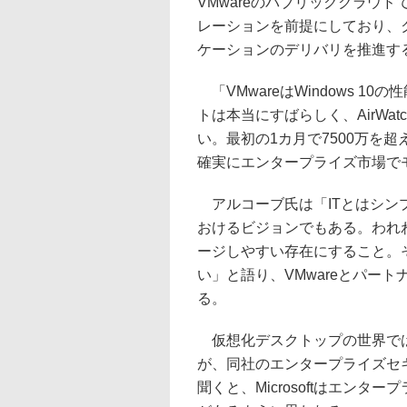
VMwareのパブリッククラウドで
レーションを前提にしており、
ケーションのデリバリを推進す
「VMwareはWindows 
トは本当にすばらしく、AirWa
い。最初の1カ月で7500万を
確実にエンタープライズ市場で
アルコーブ氏は「ITとはシンプル
おけるビジョンでもある。われわ
ージしやすい存在にすること。
い」と語り、VMwareとパー
る。
仮想化デスクトップの世界ではCit
が、同社のエンタープライズセ
聞くと、Microsoftはエン