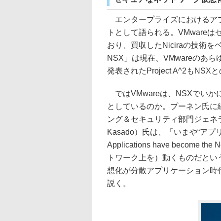
エンタープライズにおけるアプ
トとして語られる。VMware
おり、買収したNiciraの技術
NSX」は現在、VMwareの
発表されたProject A^2もN
ではVMwareは、NSXでい
としているのか。プーネン氏に続
ング＆セキュリティ部門ジェネラル
Kasado）氏は、「いまや“ア
Applications have beco
トワーク上を）動くものだとい
想化が分散アプリケーション時
説く。