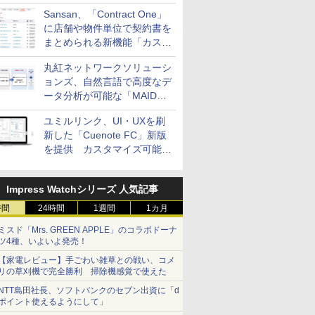
Sansan、「Contract One」
に店舗や物件単位で契約書を
まとめられる新機能「カスタ
ム契約ツリー」を追加
丸紅ネットワークソリューシ
ョンズ、自然言語で高度なデ
ータ分析が可能な「MAIDOA
AI ASSIST」を9月より提供
ユミルリンク、UI・UXを刷
新した「Cuenote FC」新版
を提供 カスタマイズ可能な
ダッシュボード画面を搭載
Impress Watchシリーズ 人気記事
時間
24時間
1週間
1カ月
ミスド「Mrs. GREEN APPLE」のコラボドーナ
ツ4種、いよいよ発売！
【家電レビュー】手ごわい雑草との戦い、コメ
リの草刈機で完全勝利 掃除機感覚で使えた
NTT島田社長、ソフトバンクのセブン出資に「d
ポイント使えるようにして」