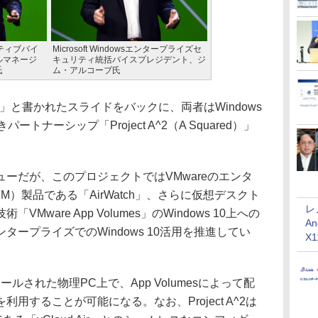
クティブバイ
Microsoft Windowsエンタープライズセ
ルマネージ
キュリティ統括バイスプレジデント、ジ
氏
ム・アルコーブ氏
ws 10」と書かれたスライドをバックに、両者はWindows
トナーシップ「Project A^2（A Squared）」
ーだが、このプロジェクトではVMwareのエンタ
）製品である「AirWatch」、さらに仮想デスクト
レ
ware App Volumes」のWindows 10上への
An
ープライズでのWindows 10活用を推進してい
X
ールされた物理PC上で、App Volumesによって配
用することが可能になる。なお、Project A^2は