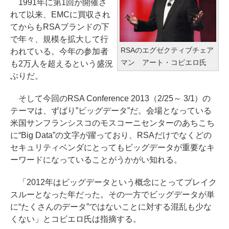
1991年に第1回が開催さ
れて以来、EMCに買収され
てからもRSAブランドの下
で年々、規模を拡大して行
RSAのエグゼクティブチェア
われている。今年の参加者
マン アート・コビエロ氏
も2万人を超えるという盛況
ぶりだ。
そして今回のRSA Conference 2013（2/25～ 3/1）の
テーマは、ずばり”ビッグデータ”だ。会場となっている
米国サンフランシスコのモスコーニセンターのあちこち
に“Big Data”の文字が躍っており、RSAだけでなくどの
セキュリティベンダにとってもビッグデータが重要なキ
ーワードになっていることがうかがい知れる。
「2012年はビッグデータという概念にとってブレイク
スルーとなった年だった。その一方でビッグデータが単
に“たくさんのデータ”ではないことに対する混乱も少な
くない」とコビエロ氏は指摘する。