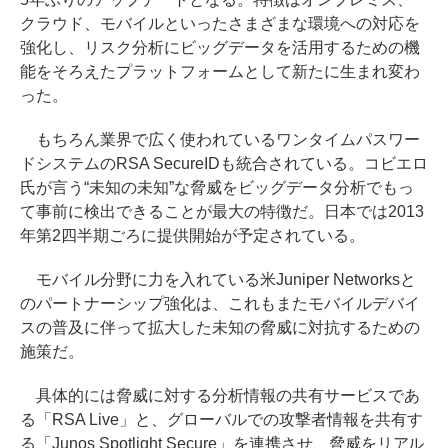
クラウド、モバイルといったさまざまな環境への対応を
強化し、リスク分析にビッグデータを活用するための機
能をそろえたプラットフォームとして新たに生まれ変わ
った。
もちろん業界で広く使われているワンタイムパスワー
ドシステムのRSA SecureIDも統合されている。コビエロ
氏が言う“未知の未知”な脅威をビッグデータ分析でもっ
て事前に検出できることが最大の特徴だ。日本では2013
年第2四半期ごろに提供開始が予定されている。
モバイル分野に力を入れている米Juniper Networksと
のパートナーシップ強化は、これもまたモバイルデバイ
スの普及に伴って拡大した未知の脅威に対抗するための
施策だ。
具体的には脅威に対する分析情報の共有サービスであ
る「RSA Live」と、グローバルでの攻撃者情報を共有す
る「Junos Spotlight Secure」を連携させ、脅威をリアル