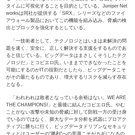
タイムに可視化することを目的としている。Juniper Net
worksは同社が提供する「SRX」シリーズなどのファイ
アウォール製品においてこの機能を組み込み、脅威の検
出とブロックを強化するとしている。
「一技術者として、テクノロジとはいまは未解決の問
題を速く、安全に、正しく解決する支援をするものであ
ると信じている。ビッグデータはまさしくそうしたテク
ノロジだ」とコビエロ氏。いままでできなかったことを
可能にするのがITの役割だとしたら、ビッグデータこそ
がその最たるものであり、増大するリスクを減らす存在
となる。
「われわれは敗者となっている余裕はない。WE ARE
THE CHAMPIONS!」と最後に結んだコビエロ氏。やむ
ことがない攻撃や未知の脅威に対して防戦一方の受け身
でいるのではなく、膨大なデータ分析を武器にプロアク
ティブに勝ちに行く。ビッグデータドリブンなセキュリ
ティとはユーザーの“勝利”への意識こそがカギになるの