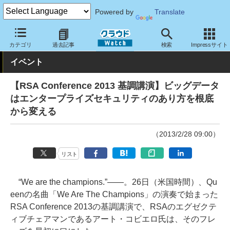
Powered by
Translate
クラウド Watch
イベント
RSA Conference Japan
2013
カテゴリ
過去記事
検索
Impressサイト
イベント
【RSA Conference 2013 基調講演】ビッグデータ
はエンタープライズセキュリティのあり方を根底
から変える
（2013/2/28 09:00）
リスト
“We are the champions.”――。26日（米国時間）、Qu
eenの名曲「We Are The Champions」の演奏で始まった
RSA Conference 2013の基調講演で、RSAのエグゼクテ
ィブチェアマンであるアート・コビエロ氏は、そのフレ