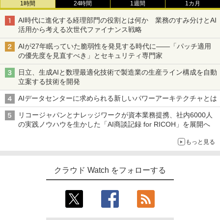
1時間
24時間
1週間
1カ月
AI時代に進化する経理部門の役割とは何か 業務のすみ分けとAI
活用から考える次世代ファイナンス戦略
AIが27年眠っていた脆弱性を発見する時代に――「パッチ適用
の優先度を見直すべき」とセキュリティ専門家
日立、生成AIと数理最適化技術で製造業の生産ライン構成を自動
立案する技術を開発
AIデータセンターに求められる新しいパワーアーキテクチャとは
リコージャパンとナレッジワークが資本業務提携、社内6000人
の実践ノウハウを生かした「AI商談記録 for RICOH」を展開へ
もっと見る
クラウド Watch をフォローする