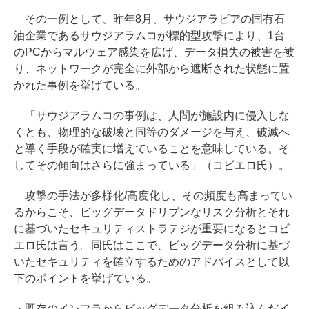
その一例として、昨年8月、サウジアラビアの国有石
油企業であるサウジアラムコが標的型攻撃により、1台
のPCからマルウェア感染を広げ、データ損失の被害を被
り、ネットワークが完全に外部から遮断された状態に置
かれた事例を挙げている。
「サウジアラムコの事例は、人間が施設内に侵入しな
くとも、物理的な破壊と同等のダメージを与え、破滅へ
と導く手段が確実に増えていることを意味している。そ
してその傾向はさらに強まっている」（コビエロ氏）。
攻撃の手法が多様化/高度化し、その頻度も高まってい
るからこそ、ビッグデータドリブンなリスク分析とそれ
に基づいたセキュリティストラテジが重要になるとコビ
エロ氏は言う。同氏はここで、ビッグデータ分析に基づ
いたセキュリティを確立するためのアドバイスとして以
下のポイントを挙げている。
・既存のインフラからビッグデータ分析を組み込んだイ