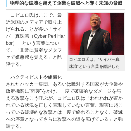
物理的な破壊を超えて企業を破滅へと導く未知の脅威
コビエロ氏はここで、最
近米国のメディアで取り上
げられることが多い「サイ
バー真珠湾（Cyber Perl Har
bor）」という言葉につい
て、「非常に貧弱なメタフ
ァで嫌悪感を覚える」と酷
コビエロ氏は、“サイバー真
評する。
珠湾”という言葉を酷評した
ハクティビストや組織化
されたハッカー集団、あるいは敵対する国家が大企業や
政府機関に“奇襲”をかけ、一度で破壊的なダメージを与
える攻撃をこう呼ぶが、コビエロ氏は「われわれが置か
れている状況を正しく表現していない言葉。現実に起こ
っている破壊的な攻撃とは一度で終わることなく、破滅
への序章となってさらに攻撃への道を広げている」と強
調する。