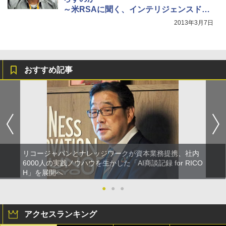
～米RSAに聞く、インテリジェンスドリ
ブンなセキュリティとは
2013年3月7日
おすすめ記事
リコージャパンとナレッジワークが資本業務提携、社内
6000人の実践ノウハウを生かした「AI商談記録 for RICO
H」を展開へ
●
●
●
アクセスランキング