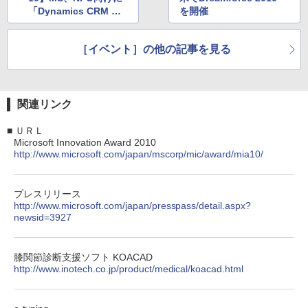
「Dynamics CRM Onl
を開催
ine」を特別提供
［イベント］の他の記事を見る
関連リンク
■
ＵＲＬ
Microsoft Innovation Award 2010
http://www.microsoft.com/japan/mscorp/mic/award/mia10/
プレスリリース
http://www.microsoft.com/japan/presspass/detail.aspx?
newsid=3927
膝関節診断支援ソフト KOACAD
http://www.inotech.co.jp/product/medical/koacad.html