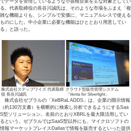
でデータを管理しているような小規模企業を主な対象としてい
る。代表取締役の長谷川誠氏は、そのような市場をふまえ「複
雑な機能よりも、シンプルで安価に、マニュアルレスで使える
ものにした。中小企業に必要な機能はひととおり用意してい
る」と語った。
株式会社ステップワイズ 代表取締
クラウド型販売管理システム
役 長谷川誠氏
「Venta for Silverlight」
株式会社ゼブラルの「XeBRaL ADDS」は、企業の開示情報
（約130万文書）を横断的に検索し分析できるようにするSaa
S型ソリューション。名前のとおりXBRLを最大限活用してい
るという。ゼブラルではSaaS型以外にも、マイクロソフトの
情報マーケットプレイスDallasで情報を販売するといった提供