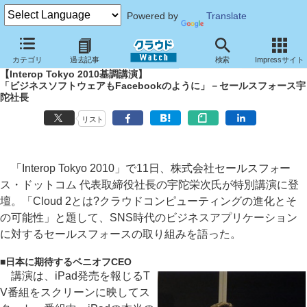
Powered by
Translate
クラウド Watch
イベント
Interop
Tokyo 2010
カテゴリ
過去記事
検索
Impressサイト
【Interop Tokyo 2010基調講演】
「ビジネスソフトウェアもFacebookのように」－セールスフォース宇
陀社長
リスト
「Interop Tokyo 2010」で11日、株式会社セールスフォー
ス・ドットコム 代表取締役社長の宇陀栄次氏が特別講演に登
壇。「Cloud 2とは?クラウドコンピューティングの進化とそ
の可能性」と題して、SNS時代のビジネスアプリケーション
に対するセールスフォースの取り組みを語った。
■
日本に期待するベニオフCEO
講演は、iPad発売を報じるT
V番組をスクリーンに映してス