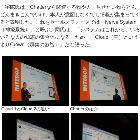
宇陀氏は、Chatterなら関連する物や人、見せたい物をどん
どんまきこんでいけ、本人が意図しなくても情報が集まってく
ると説明した。これをセールスフォースでは「Nerve System
（神経系統）」と呼ぶ。同氏は、「システムはこれから、いろ
いろな人の知恵の集合体になる」ため、「Cloud（雲）という
よりCrowd（群集の叡智）」だと語った。
Cloud 1とCloud 2の違い
Chatterの紹介