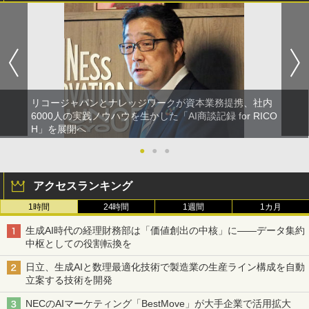
リコージャパンとナレッジワークが資本業務提携、社内
6000人の実践ノウハウを生かした「AI商談記録 for RICO
H」を展開へ
●
●
●
アクセスランキング
1時間
24時間
1週間
1カ月
生成AI時代の経理財務部は「価値創出の中核」に――データ集約
中枢としての役割転換を
日立、生成AIと数理最適化技術で製造業の生産ライン構成を自動
立案する技術を開発
NECのAIマーケティング「BestMove」が大手企業で活用拡大