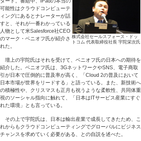
タート。番組中、iPadの本当の
可能性はクラウドコンピューテ
ィングにあるとナレーターが話
すと、それが一番わかっている
人物として米Salesforce社CEO
株式会社セールスフォース・ドッ
のマーク・ベニオフ氏が紹介さ
トコム 代表取締役社長 宇陀栄次氏
れた。
壇上の宇陀氏はそれを受けて、ベニオフ氏の日本への期待を
紹介した。ベニオフ氏は、3GネットワークやSNS、電子商取
引が日本で圧倒的に普及率が高く、「Cloud 2の普及において
日本市場が世界をリードする」と語っている。また、新技術へ
の積極性や、クリスマスも正月も祝うような柔軟性、共同体重
視のソーシャル指向に触れて、「日本はITサービス産業にすぐ
れた環境」とも言っている。
その上で宇陀氏は、日本は輸出産業で成長してきたため、こ
れからもクラウドコンピューティングでグローバルにビジネス
チャンスを求めていく必要がある、との自説を述べた。