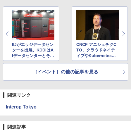
IIJがエッジデータセン
CNCF アニシュチクC
ターを出展、KDDIはA
TO、クラウドネイテ
Iデータセンターとその
ィブやKubernetesへ
上で動くAIサービスな
の関心の高まりをアピ
どを展示
ール
［イベント］の他の記事を見る
関連リンク
Interop Tokyo
関連記事