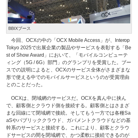
BBIXブース
今回、OCXの中の「OCX Mobile Access」が、Interop
Tokyo 2025で出展企業の製品やサービスを表彰する「Be
st of Show Award」において、「モバイルコンピューテ
ィング（5G / 6G）部門」のグランプリを受賞した。ブー
スでの説明によると、OCXのサービス全体がさまざまな
形で使える中でのモバイルサービスというのが受賞理由
とのことだった。
OCXは、閉域網のサービスだ。OCXを真ん中に挟ん
で、顧客側とクラウド側を接続する。顧客側とはさまざ
まな回線にて閉域網で接続。そしてもう一方では各種Sa
aSやパブリッククラウド、ガバメントクラウドなどの基
幹系のサービスと接続する。これにより、顧客とクラウ
ドサービスの間を閉域網で、かつ柔軟に接続できるのが