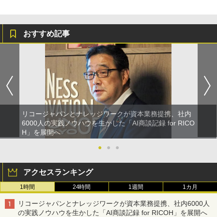
おすすめ記事
リコージャパンとナレッジワークが資本業務提携、社内
6000人の実践ノウハウを生かした「AI商談記録 for RICO
H」を展開へ
●
●
●
アクセスランキング
1時間
24時間
1週間
1カ月
リコージャパンとナレッジワークが資本業務提携、社内6000人
の実践ノウハウを生かした「AI商談記録 for RICOH」を展開へ