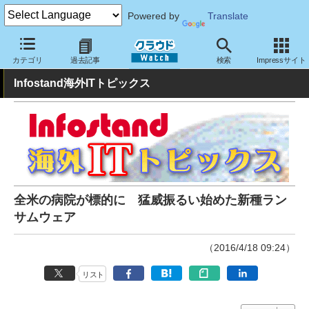
Powered by
Translate
クラウド Watch
トピック
業界動向
カテゴリ
過去記事
検索
Impressサイト
Infostand海外ITトピックス
全米の病院が標的に 猛威振るい始めた新種ラン
サムウェア
（2016/4/18 09:24）
リスト