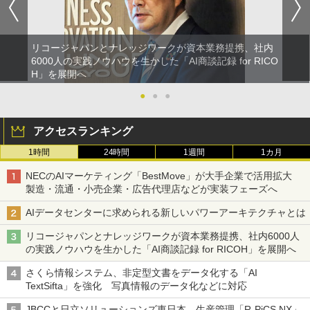
リコージャパンとナレッジワークが資本業務提携、社内
6000人の実践ノウハウを生かした「AI商談記録 for RICO
H」を展開へ
●
●
●
アクセスランキング
1時間
24時間
1週間
1カ月
NECのAIマーケティング「BestMove」が大手企業で活用拡大
製造・流通・小売企業・広告代理店などが実装フェーズへ
AIデータセンターに求められる新しいパワーアーキテクチャとは
リコージャパンとナレッジワークが資本業務提携、社内6000人
の実践ノウハウを生かした「AI商談記録 for RICOH」を展開へ
さくら情報システム、非定型文書をデータ化する「AI
TextSifta」を強化 写真情報のデータ化などに対応
JBCCと日立ソリューションズ東日本、生産管理「R-PiCS NX」