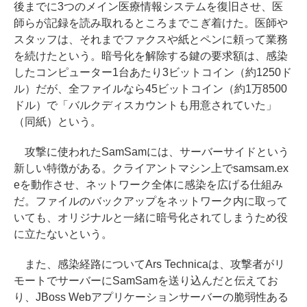
後までに3つのメイン医療情報システムを復旧させ、医
師らが記録を読み取れるところまでこぎ着けた。医師や
スタッフは、それまでファクスや紙とペンに頼って業務
を続けたという。暗号化を解除する鍵の要求額は、感染
したコンピューター1台あたり3ビットコイン（約1250ド
ル）だが、全ファイルなら45ビットコイン（約1万8500
ドル）で「バルクディスカウントも用意されていた」
（同紙）という。
攻撃に使われたSamSamには、サーバーサイドという
新しい特徴がある。クライアントマシン上でsamsam.ex
eを動作させ、ネットワーク全体に感染を広げる仕組み
だ。ファイルのバックアップをネットワーク内に取って
いても、オリジナルと一緒に暗号化されてしまうため役
に立たないという。
また、感染経路についてArs Technicaは、攻撃者がリ
モートでサーバーにSamSamを送り込んだと伝えてお
り、JBoss Webアプリケーションサーバーの脆弱性ある