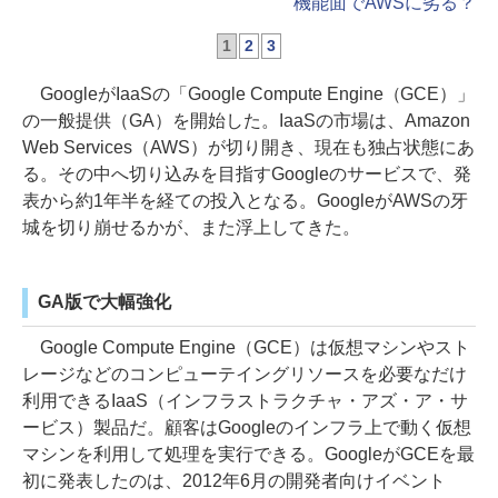
機能面でAWSに劣る？
1
2
3
GoogleがIaaSの「Google Compute Engine（GCE）」
の一般提供（GA）を開始した。IaaSの市場は、Amazon
Web Services（AWS）が切り開き、現在も独占状態にあ
る。その中へ切り込みを目指すGoogleのサービスで、発
表から約1年半を経ての投入となる。GoogleがAWSの牙
城を切り崩せるかが、また浮上してきた。
GA版で大幅強化
Google Compute Engine（GCE）は仮想マシンやスト
レージなどのコンピューテイングリソースを必要なだけ
利用できるIaaS（インフラストラクチャ・アズ・ア・サ
ービス）製品だ。顧客はGoogleのインフラ上で動く仮想
マシンを利用して処理を実行できる。GoogleがGCEを最
初に発表したのは、2012年6月の開発者向けイベント