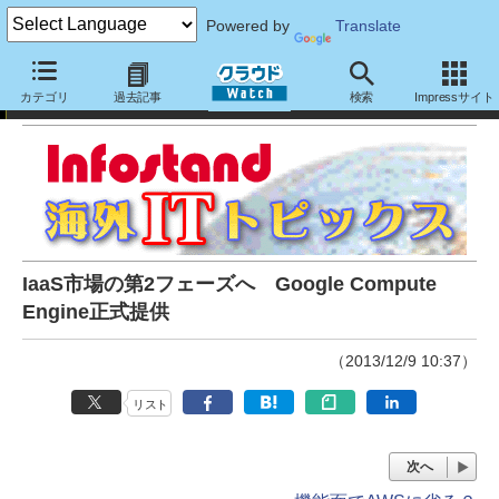
Powered by
Translate
Infostand海外ITトピックス
カテゴリ
過去記事
検索
Impressサイト
IaaS市場の第2フェーズへ Google Compute
Engine正式提供
（2013/12/9 10:37）
リスト
次へ