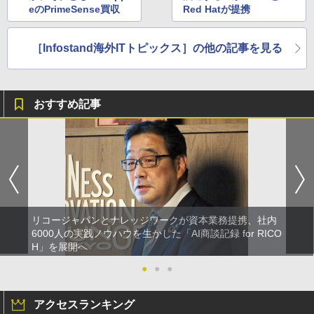
eのPrimeSense買収
Red Hatが提携
［Infostand海外ITトピックス］の他の記事を見る
おすすめ記事
リコージャパンとナレッジワークが資本業務提携、社内
6000人の実践ノウハウを生かした「AI商談記録 for RICO
H」を展開へ
●
●
●
アクセスランキング