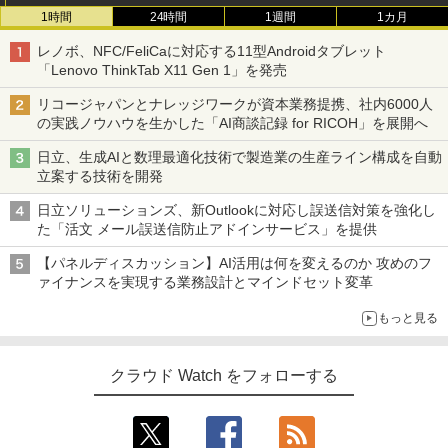
1時間
24時間
1週間
1カ月
レノボ、NFC/FeliCaに対応する11型Androidタブレット
「Lenovo ThinkTab X11 Gen 1」を発売
リコージャパンとナレッジワークが資本業務提携、社内6000人
の実践ノウハウを生かした「AI商談記録 for RICOH」を展開へ
日立、生成AIと数理最適化技術で製造業の生産ライン構成を自動
立案する技術を開発
日立ソリューションズ、新Outlookに対応し誤送信対策を強化し
た「活文 メール誤送信防止アドインサービス」を提供
【パネルディスカッション】AI活用は何を変えるのか 攻めのフ
ァイナンスを実現する業務設計とマインドセット変革
もっと見る
クラウド Watch をフォローする