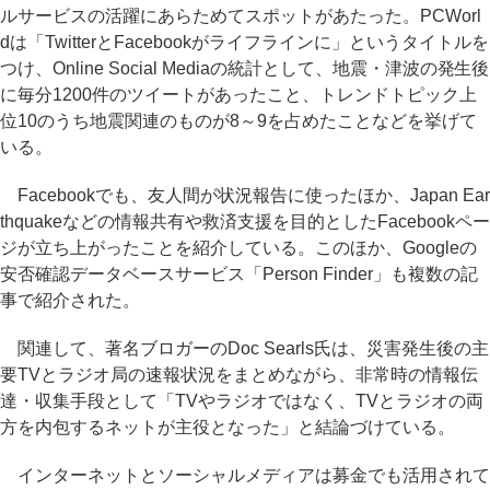
ルサービスの活躍にあらためてスポットがあたった。PCWorl
dは「TwitterとFacebookがライフラインに」というタイトルを
つけ、Online Social Mediaの統計として、地震・津波の発生後
に毎分1200件のツイートがあったこと、トレンドトピック上
位10のうち地震関連のものが8～9を占めたことなどを挙げて
いる。
Facebookでも、友人間が状況報告に使ったほか、Japan Ear
thquakeなどの情報共有や救済支援を目的としたFacebookペー
ジが立ち上がったことを紹介している。このほか、Googleの
安否確認データベースサービス「Person Finder」も複数の記
事で紹介された。
関連して、著名ブロガーのDoc Searls氏は、災害発生後の主
要TVとラジオ局の速報状況をまとめながら、非常時の情報伝
達・収集手段として「TVやラジオではなく、TVとラジオの両
方を内包するネットが主役となった」と結論づけている。
インターネットとソーシャルメディアは募金でも活用されて