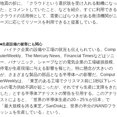
地震の折に、「クラウドという選択肢を受け入れる動機になっ
た」とコメントしていたこと、などを紹介。すぐに利用できる
クラウドの活用例として、需要にばらつきがある救済機関がニ
ーズに応じてリソースを利用できると提案している。
■
生産設備の被害にも関心
ハイテク企業の設備や工場の状況も伝えられている。Comp
uterWeekly、The Mercury News、Financial Timesなどはソニ
ー、パナソニック、シャープなどの電気企業の工場破損規模、
停電が生産現場に与える影響を報じた。特に懸念が大きいの
が、さまざまな製品の部品となる半導体への影響だ。Comput
erWeeklyは、「東芝のある工場でクリスマス前に1秒以下レベ
ルの電力供給不調が起こったが、それですら生産に支障をきた
した」とする半導体アナリストの警告を引用する。このアナリ
ストによると、「世界の半導体生産の20～25％が日本」で
「最大規模を誇る東芝／SanDiskは、世界の半分のNANDフラ
ッシュを生産している」という。