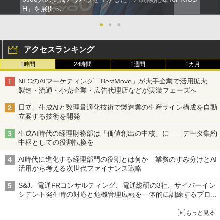
H」を展開へ
●
●
●
アクセスランキング
1時間
24時間
1週間
1カ月
NECのAIマーケティング「BestMove」が大手企業で活用拡大
製造・流通・小売企業・広告代理店などが実装フェーズへ
日立、生成AIと数理最適化技術で製造業の生産ライン構成を自動
立案する技術を開発
生成AI時代の経理財務部は「価値創出の中核」に――データ集約
中枢としての役割転換を
AI時代に進化する経理部門の役割とは何か 業務のすみ分けとAI
活用から考える次世代ファイナンス戦略
S&J、電通PRコンサルティング、電通総研の3社、サイバーイン
シデント発生時の対応と危機管理広報を一体的に訓練するプログ
ラムを提供
もっと見る