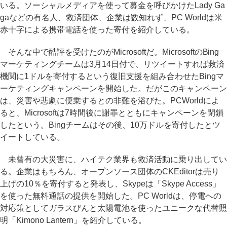
いる。ソーシャルメディアを使って募金を呼びかけたLady Ga
gaなどの有名人、救済団体、企業は数知れず、PC Worldは米
赤十字による携帯電話を使った寄付を紹介している。
そんな中で酷評を受けたのがMicrosoftだ。MicrosoftのBing
マーケティングチームは3月14日付で、リツイートすれば救済
機関に1ドルを寄付するという復旧支援を組み合わせたBingマ
ーケティングキャンペーンを開始した。だがこのキャンペーン
は、災害や悲劇に便乗するとの非難を浴びた。PCWorldによ
ると、Microsoftは7時間後に謝罪とともにキャンペーンを閉鎖
したという。Bingチームはその後、10万ドルを寄付したとツ
イートしている。
未曾有の大災害に、ハイテク業界も救済活動に乗り出してい
る。企業はもちろん、オープンソース団体のCKEditorは売り
上げの10％を寄付すると発表し、Skypeは「Skype Access」
を使った無料通話の提供を開始した。PC Worldは、停電への
対応策としてガラスびんと太陽電池を使ったユニークな代替照
明「Kimono Lantern」を紹介している。