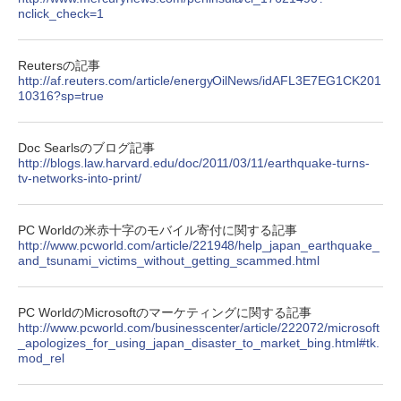
nclick_check=1
Reutersの記事
http://af.reuters.com/article/energyOilNews/idAFL3E7EG1CK201
10316?sp=true
Doc Searlsのブログ記事
http://blogs.law.harvard.edu/doc/2011/03/11/earthquake-turns-
tv-networks-into-print/
PC Worldの米赤十字のモバイル寄付に関する記事
http://www.pcworld.com/article/221948/help_japan_earthquake_
and_tsunami_victims_without_getting_scammed.html
PC WorldのMicrosoftのマーケティングに関する記事
http://www.pcworld.com/businesscenter/article/222072/microsoft
_apologizes_for_using_japan_disaster_to_market_bing.html#tk.
mod_rel