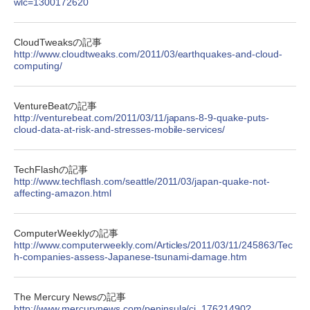
wlc=1300172620
CloudTweaksの記事
http://www.cloudtweaks.com/2011/03/earthquakes-and-cloud-
computing/
VentureBeatの記事
http://venturebeat.com/2011/03/11/japans-8-9-quake-puts-
cloud-data-at-risk-and-stresses-mobile-services/
TechFlashの記事
http://www.techflash.com/seattle/2011/03/japan-quake-not-
affecting-amazon.html
ComputerWeeklyの記事
http://www.computerweekly.com/Articles/2011/03/11/245863/Tec
h-companies-assess-Japanese-tsunami-damage.htm
The Mercury Newsの記事
http://www.mercurynews.com/peninsula/ci_17621490?