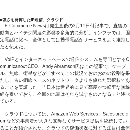
■
強さを発揮したIP通信、クラウド
E-Commerce Newsは発生直後の3月11日付記事で、直後の
動向とハイテク関連の影響を多角的に分析。インフラでは、固
定電話に比べ、全体としては携帯電話がサービスをよく維持し
たと伝えた。
VoIPとインターネットベースの通信システムを専門とするC
omunicanoのCEO、Andy Abramson氏はこの記事で、ケーブ
ル、無線、衛星などが「すべてこの状況でおのおのの役割を果
たし、古い銅線ベースのネットワークよりも優れた選択肢であ
ることを実証した」「日本は世界的に見て高度かつ堅牢な無線
網を敷いており、今回の地震はそれを試すものとなる」と述べ
ている。
クラウドについては、Amazon Web Services、Salesforce.c
omなどの事業者が大きな支障なくサービス提供を継続してい
ることが紹介された。クラウドの稼働状況に対する注目は全体