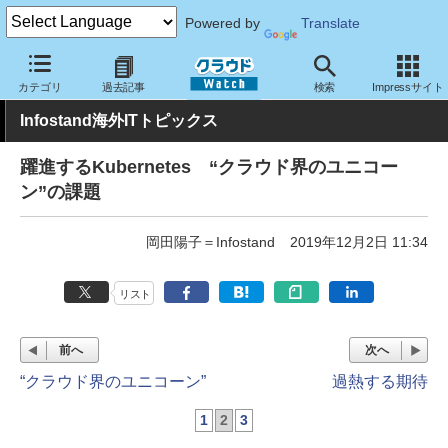
Powered by
Translate
クラウド Watch
トピック
業界動向
カテゴリ
過去記事
検索
Impressサイト
Infostand海外ITトピックス
躍進するKubernetes “クラウド界のユニコー
ン”の課題
岡田陽子＝Infostand
2019年12月2日 11:34
リスト
前へ
次へ
“クラウド界のユニコーン”
過熱する期待
1
2
3