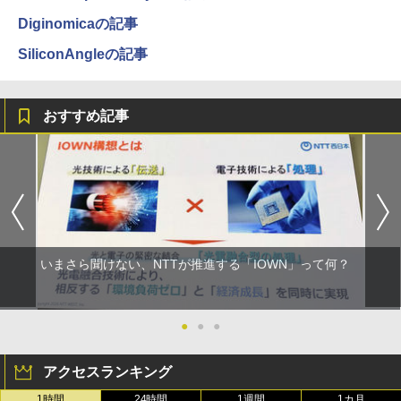
Diginomicaの記事
SiliconAngleの記事
おすすめ記事
いまさら聞けない、NTTが推進する「IOWN」って何？
●
●
●
アクセスランキング
1時間
24時間
1週間
1カ月