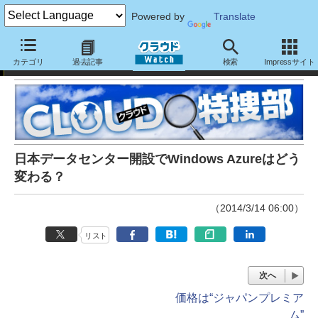
Powered by
Translate
クラウド特捜部
カテゴリ
過去記事
検索
Impressサイト
日本データセンター開設でWindows Azureはどう
変わる？
（2014/3/14 06:00）
リスト
次へ
価格は“ジャパンプレミア
ム”