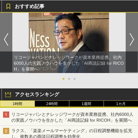
おすすめ記事
リコージャパンとナレッジワークが資本業務提携、社内
6000人の実践ノウハウを生かした「AI商談記録 for RICO
H」を展開へ
●
●
●
アクセスランキング
1時間
24時間
1週間
1カ月
リコージャパンとナレッジワークが資本業務提携、社内6000人
の実践ノウハウを生かした「AI商談記録 for RICOH」を展開へ
ラクス、「楽楽メールマーケティング」の日程調整機能を拡充
し、複数名の商談日程調整を効率化