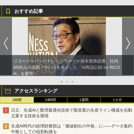
おすすめ記事
リコージャパンとナレッジワークが資本業務提携、社内
6000人の実践ノウハウを生かした「AI商談記録 for RICO
H」を展開へ
●
●
●
アクセスランキング
1時間
24時間
1週間
1カ月
日立、生成AIと数理最適化技術で製造業の生産ライン構成を自動
立案する技術を開発
生成AI時代の経理財務部は「価値創出の中核」に――データ集約
中枢としての役割転換を