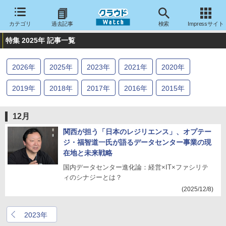
カテゴリ
過去記事
検索
Impressサイト
特集 2025年 記事一覧
2026
年
2025
年
2023
年
2021
年
2020
年
2019
年
2018
年
2017
年
2016
年
2015
年
2014
年
12月
関西が担う「日本のレジリエンス」、オプテー
ジ・福智道一氏が語るデータセンター事業の現
在地と未来戦略
国内データセンター進化論：経営×IT×ファシリテ
ィのシナジーとは？
(2025/12/8)
2023年