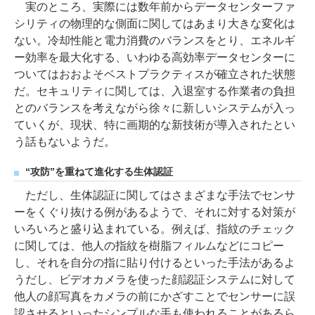
実のところ、実際には数年前からデータセンターファ
シリティの物理的な側面に関してはあまり大きな変化は
ない。冷却性能と電力消費のバランスをとり、エネルギ
ー効率を最大化する、いわゆる高効率データセンターに
ついてはおおよそベストプラクティスが確立された状態
だ。セキュリティに関しては、入退室する作業者の負担
とのバランスを考えながら徐々に新しいシステムが入っ
ていくが、現状、特に画期的な新技術が導入されたとい
う話もないようだ。
“攻防”を重ねて進化する生体認証
ただし、生体認証に関してはさまざまな手法でセンサ
ーをくぐり抜ける例があるようで、それに対する対策が
いろいろと盛り込まれている。例えば、指紋のチェック
に関しては、他人の指紋を樹脂フィルムなどにコピー
し、それを自分の指に貼り付けるといった手法があるよ
うだし、ビデオカメラを使った顔認証システムに対して
他人の顔写真をカメラの前にかざすことでセンサーに誤
認させるといったシンプルな手も使われることがあるら