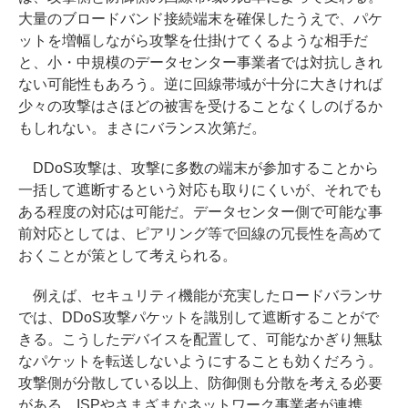
大量のブロードバンド接続端末を確保したうえで、パケ
ットを増幅しながら攻撃を仕掛けてくるような相手だ
と、小・中規模のデータセンター事業者では対抗しきれ
ない可能性もあろう。逆に回線帯域が十分に大きければ
少々の攻撃はさほどの被害を受けることなくしのげるか
もしれない。まさにバランス次第だ。
DDoS攻撃は、攻撃に多数の端末が参加することから
一括して遮断するという対応も取りにくいが、それでも
ある程度の対応は可能だ。データセンター側で可能な事
前対応としては、ピアリング等で回線の冗長性を高めて
おくことが策として考えられる。
例えば、セキュリティ機能が充実したロードバランサ
では、DDoS攻撃パケットを識別して遮断することがで
きる。こうしたデバイスを配置して、可能なかぎり無駄
なパケットを転送しないようにすることも効くだろう。
攻撃側が分散している以上、防御側も分散を考える必要
がある。ISPやさまざまなネットワーク事業者が連携