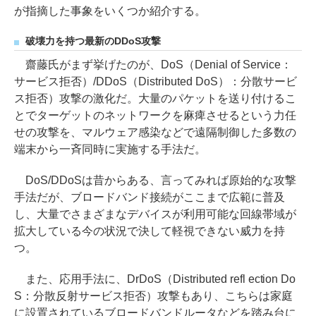
が指摘した事象をいくつか紹介する。
破壊力を持つ最新のDDoS攻撃
齋藤氏がまず挙げたのが、DoS（Denial of Service：
サービス拒否）/DDoS（Distributed DoS）：分散サービ
ス拒否）攻撃の激化だ。大量のパケットを送り付けるこ
とでターゲットのネットワークを麻痺させるという力任
せの攻撃を、マルウェア感染などで遠隔制御した多数の
端末から一斉同時に実施する手法だ。
DoS/DDoSは昔からある、言ってみれば原始的な攻撃
手法だが、ブロードバンド接続がここまで広範に普及
し、大量でさまざまなデバイスが利用可能な回線帯域が
拡大している今の状況で決して軽視できない威力を持
つ。
また、応用手法に、DrDoS（Distributed refl ection Do
S：分散反射サービス拒否）攻撃もあり、こちらは家庭
に設置されているブロードバンドルータなどを踏み台に