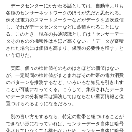
データセンターにかかわる話としては、自動車よりも
各種のセンサーネットワークのほうが先だと思われる。
例えば電力のスマートメーターなどがデータを逐次送信
し、それがデータセンターなどに蓄積されることにな
る。このとき、現在の共通認識としては「センサーデー
タそのものの機密性はさほど高くない」「データが蓄積
された場合には価値も高まり、保護の必要性も増す」と
いう辺りだ。
実際、個々の検針値そのものはさほどの価値はない
が、一定期間の検針値がまとまればその世帯の電力消費
のパターンを推測するなど、いろいろな知見を引き出す
ことが可能になってくる。こうして、集積されたデータ
やデータの分析結果は漏洩してはならない重要情報と位
置づけられるようになるだろう。
別の言い方をするなら、特定の世帯と紐づけることが
できない形になっていれば、センサーデータ自体は暗号
化されていなくても構わないため、センサー自体に暗号