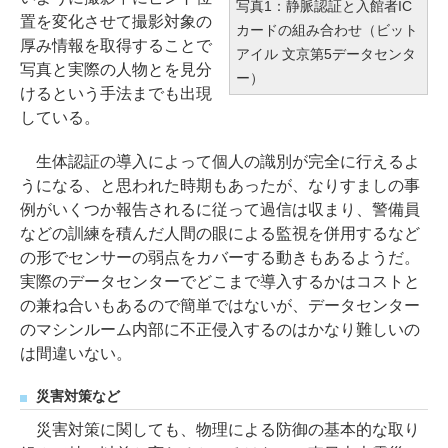
写真1：静脈認証と入館者IC
置を変化させて撮影対象の
カードの組み合わせ（ビット
厚み情報を取得することで
アイル 文京第5データセンタ
写真と実際の人物とを見分
ー）
けるという手法までも出現
している。
生体認証の導入によって個人の識別が完全に行えるよ
うになる、と思われた時期もあったが、なりすましの事
例がいくつか報告されるに従って過信は収まり、警備員
などの訓練を積んだ人間の眼による監視を併用するなど
の形でセンサーの弱点をカバーする動きもあるようだ。
実際のデータセンターでどこまで導入するかはコストと
の兼ね合いもあるので簡単ではないが、データセンター
のマシンルーム内部に不正侵入するのはかなり難しいの
は間違いない。
災害対策など
災害対策に関しても、物理による防御の基本的な取り