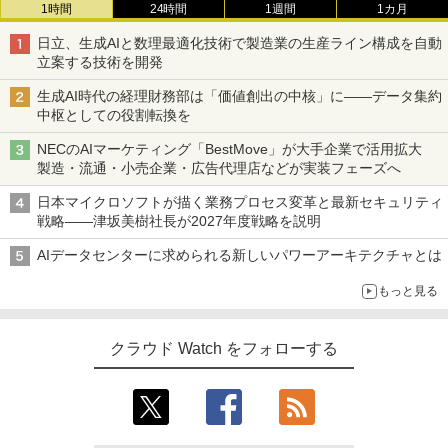
1時間
24時間
1週間
1カ月
日立、生成AIと数理最適化技術で製造業の生産ライン構成を自動
立案する技術を開発
生成AI時代の経理財務部は「価値創出の中核」に――データ集約
中枢としての役割転換を
NECのAIマーケティング「BestMove」が大手企業で活用拡大
製造・流通・小売企業・広告代理店などが実装フェーズへ
日本マイクロソフトが描く業務プロセス変革と最新セキュリティ
戦略――津坂美樹社長が2027年度戦略を説明
AIデータセンターに求められる新しいパワーアーキテクチャとは
もっと見る
クラウド Watch をフォローする