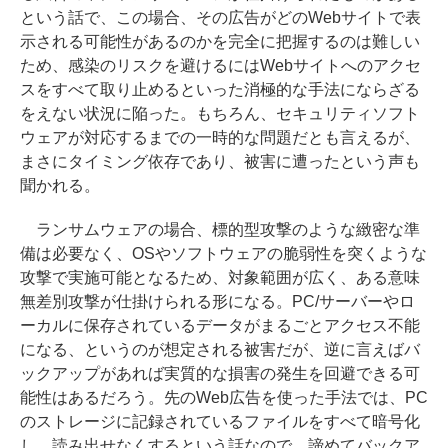
という話で、この場合、その広告がどのWebサイトで表
示される可能性があるのかを完全に把握するのは難しい
ため、感染のリスクを避けるにはWebサイトへのアクセ
スをすべて取り止めるといった消極的な手法にならざる
をえない状況に陥った。もちろん、セキュリティソフト
ウェアが対応するまでの一時的な問題だとも言えるが、
まさにタイミング依存であり、被害に遭ったという声も
聞かれる。
ランサムウェアの場合、標的型攻撃のような緻密な準
備は必要なく、OSやソフトウェアの脆弱性を突くような
攻撃で実施可能となるため、対象範囲が広く、ある意味
無差別攻撃が仕掛けられる形になる。PC/サーバーやロ
ーカルに保存されているデータがまるごとアクセス不能
になる、というのが想定される被害だが、逆に言えばバ
ックアップがあれば実質的な損害の発生を回避できる可
能性はあるだろう。先のWeb広告を使った手法では、PC
のストレージに記録されているファイルをすべて暗号化
し、読み出せなくするという話なので、諦めてバックア