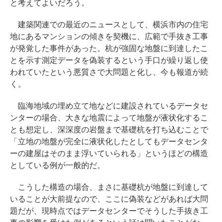
と考えてよいだろう。
建築関連での最近のニュースとして、横浜市内の住宅
地にあるマンションの傾きを契機に、広範で手抜き工事
が発覚した事件があった。杭が強固な地盤に到達したこ
とを示す測定データを偽装するという手口が繰り返し使
われていたという悪質さで大問題と化し、今も報道が続
く。
臨海地域の埋め立て地などに建設されているデータセ
ンターの場合、大きな地震によって地盤が液状化するこ
とも想定し、深深度の岩盤まで基礎杭を打ち込むことで
「立地の地盤が完全に液状化したとしてもデータセンタ
ーの建屋はそのまま浮いていられる」というほどの構造
としている例が一般的だ。
こうした構造の場合、まさに基礎杭が地盤に到達して
いることが大前提なので、ここに偽装などがあれば大問
題だが、現時点ではデータセンターでそうした手抜き工