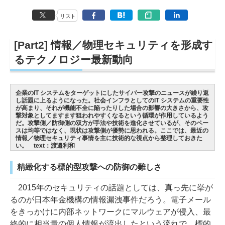
リスト
[Part2] 情報／物理セキュリティを形成す
るテクノロジー最新動向
企業のIT システムをターゲットにしたサイバー攻撃のニュースが繰り返
し話題に上るようになった。社会インフラとしてのIT システムの重要性
が高まり、それが機能不全に陥ったりした場合の影響の大きさから、攻
撃対象としてますます狙われやすくなるという循環が作用しているよう
だ。攻撃側／防御側の双方が手法や技術を進化させているが、そのペー
スは均等ではなく、現状は攻撃側が優勢に思われる。ここでは、最近の
情報／物理セキュリティ事情を主に技術的な視点から整理しておきた
い。 text：渡邉利和
精緻化する標的型攻撃への防御の難しさ
2015年のセキュリティの話題としては、真っ先に挙が
るのが日本年金機構の情報漏洩事件だろう。電子メール
をきっかけに内部ネットワークにマルウェアが侵入、最
終的に相当量の個人情報が流出したという流れで、標的