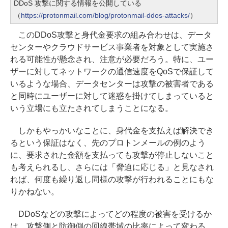
DDoS 攻撃に関する情報を公開している
（
https://protonmail.com/blog/protonmail-ddos-attacks/
）
このDDoS攻撃と身代金要求の組み合わせは、データ
センターやクラウドサービス事業者を対象として実施さ
れる可能性が懸念され、注意が必要だろう。特に、ユー
ザーに対してネットワークの通信速度をQoSで保証して
いるような場合、データセンターは攻撃の被害者である
と同時にユーザーに対して迷惑を掛けてしまっていると
いう立場にも立たされてしまうことになる。
しかもやっかいなことに、身代金を支払えば解決でき
るという保証はなく、先のプロトンメールの例のよう
に、要求された金額を支払っても攻撃が停止しないこと
も考えられるし、さらには「脅迫に応じる」と見なされ
れば、何度も繰り返し同様の攻撃が行われることにもな
りかねない。
DDoSなどの攻撃によってどの程度の被害を受けるか
は、攻撃側と防御側の回線帯域の比率によって変わる。