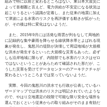
組みで特に以前と変わるところはない。東日本大震災に
よって首都圏と言えど、電力供給が不安定になる状況は
起こりうるという認識が定着し、また従来の地震に加え
て津波による水害のリスクを再評価する動きが拡がった
が、その後は特に変化はないようだ。
また、2015年9月には活発な雨雲が列をなして局地的
に記録的な集中豪雨を降らせる線状降水帯とよばれる現
象が発生し、鬼怒川の堤防が決壊して周辺地域が大規模
な洪水が発生するといった大規模な災害もあった。必ず
しも沿岸地域に限らず、内陸部でも水害のリスクはゼロ
ではないということがあらためて確認された形だが、こ
うした災害を受けてデータセンターのアーキテクチャが
変わるというところまでは至っていないようだ。
実際、今回の鬼怒川の洪水でも行政が公表しているハ
ザードマップでは洪水のリスクは明記されていたような
ので、やはり立地選定の段階で可能な限り安全な場所を
選んでおくという従来からの取り組みがそのまま有効だ