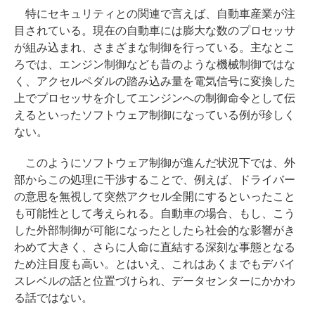
特にセキュリティとの関連で言えば、自動車産業が注
目されている。現在の自動車には膨大な数のプロセッサ
が組み込まれ、さまざまな制御を行っている。主なとこ
ろでは、エンジン制御なども昔のような機械制御ではな
く、アクセルペダルの踏み込み量を電気信号に変換した
上でプロセッサを介してエンジンへの制御命令として伝
えるといったソフトウェア制御になっている例が珍しく
ない。
このようにソフトウェア制御が進んだ状況下では、外
部からこの処理に干渉することで、例えば、ドライバー
の意思を無視して突然アクセル全開にするといったこと
も可能性として考えられる。自動車の場合、もし、こう
した外部制御が可能になったとしたら社会的な影響がき
わめて大きく、さらに人命に直結する深刻な事態となる
ため注目度も高い。とはいえ、これはあくまでもデバイ
スレベルの話と位置づけられ、データセンターにかかわ
る話ではない。