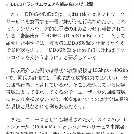
DDoSとランサムウェアを組み合わせた攻撃
さて、DDoSやDrDoSは、それ自体ではネットワーク
サービスを妨害する一種の嫌がらせ行為なのだが、これ
らとランサムウェア的な手法の組み合わせも報告されて
いる。齋藤氏が「DD4BC（DDoS for Bitcoin）」として
紹介した事例では、被害者にDDoS攻撃を仕掛けたうえ
で脅迫状を送り、「DDoS攻撃を止めてほしければビッ
トコインを支払うように」と要求している。
氏が紹介した例では最初の攻撃規模は10Gbps～40Gbp
sで、同氏の評価では「破壊的な攻撃能力ではないが十分
な迷惑行為」とされているが、そこは確保している回線
帯域によって変わってくるので、ユーザー側の回線帯域
にあまり余裕がない場合、40Gbpsというのは十分破壊的
な規模と見なされる例もあるだろう。
また、ニュースとしても報道されたが、スイスのプロ
トンメール（ProtonMail）というメールサービス事業者
がDDoS攻撃を受け、要求された身代金を支払ったこと