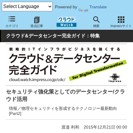
Powered by
Translate
クラウド Watch
ハード・インフラ
データセンター
カテゴリ
過去記事
検索
Impressサイト
クラウド&データセンター完全ガイド：特集
セキュリティ強化策としてのデータセンター/クラ
ウド活用
情報／物理セキュリティを形成するテクノロジー最新動向
[Part2]
渡邉 利和
2015年12月21日 00:00