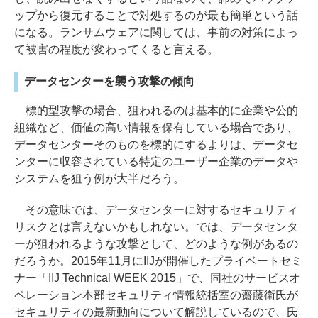
ップから復元することで対処するのが最も簡単という話
になる。ランサムウェアに関しては、事前の対策によっ
て被害の程度が変わってくると言える。
データセンターを襲う攻撃の傾向
標的型攻撃の場合、狙われるのは基本的に企業や公的
組織など、価値の高い情報を保有している場合であり、
データセンターそのものを標的にするよりは、データセ
ンターに収容されている特定のユーザー企業のデータや
システムを狙う例が大半だろう。
その意味では、データセンターに対するセキュリティ
リスクとは言えないかもしれない。では、データセンタ
ーが狙われるような攻撃として、どのような例があるの
だろうか。2015年11月にIIJが開催したプライベートセミ
ナー「IIJ Technical WEEK 2015」で、同社のサービスオ
ペレーション本部セキュリティ情報統括室の齋藤衛氏が
セキュリティの最新動向について解説しているので、氏