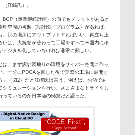
」（江崎氏）。
BCP（事業継続計画）の面でもメリットがあると
物理空間の複製（設計図／プログラム）があれば、
も、別の場所にアウトプットすればいい。再立ち上
るいは、大統領が替わって工場をすべて米国内に移
がデジタル化していなければ非常に難しい。
は、まず設計図通りの環境をサイバー空間に作っ
い、十分にPDCAを回した後で実際の工場に展開す
方」（図2）だと江崎氏は言う。例えば、お酒であ
てシミュレーションを行い、さまざまなトライをし
行っているのが日本酒の獺祭だと語った。