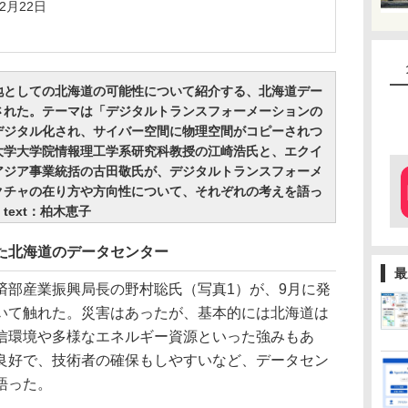
2月22日
集積地としての北海道の可能性について紹介する、北海道デー
された。テーマは「デジタルトランスフォーメーションの
デジタル化され、サイバー空間に物理空間がコピーされつ
大学大学院情報理工学系研究科教授の江崎浩氏と、エクイ
アジア事業統括の古田敬氏が、デジタルトランスフォーメ
クチャの在り方や方向性について、それぞれの考えを語っ
ext：柏木恵子
た北海道のデータセンター
最
部産業振興局長の野村聡氏（写真1）が、9月に発
いて触れた。災害はあったが、基本的には北海道は
信環境や多様なエネルギー資源といった強みもあ
良好で、技術者の確保もしやすいなど、データセン
語った。