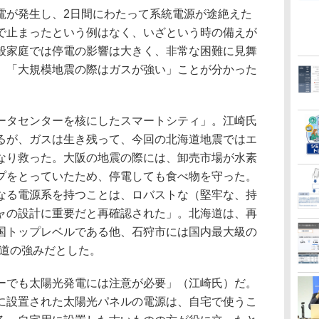
が発生し、2日間にわたって系統電源が途絶えた
で止まったという例はなく、いざという時の備えが
般家庭では停電の影響は大きく、非常な困難に見舞
、「大規模地震の際はガスが強い」ことが分かった
タセンターを核にしたスマートシティ」。江崎氏
るが、ガスは生き残って、今回の北海道地震ではエ
なり救った。大阪の地震の際には、卸売市場が水素
プをとっていたため、停電しても食べ物を守った。
なる電源系を持つことは、ロバストな（堅牢な、持
ャの設計に重要だと再確認された」。北海道は、再
国トップレベルである他、石狩市には国内最大級の
海道の強みだとした。
でも太陽光発電には注意が必要」（江崎氏）だ。
に設置された太陽光パネルの電源は、自宅で使うこ