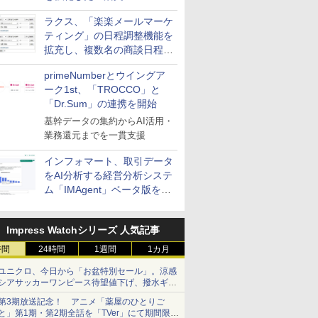
送信防止アドインサービス」
ラクス、「楽楽メールマーケ
を提供
ティング」の日程調整機能を
拡充し、複数名の商談日程調
整を効率化
primeNumberとウイングア
ーク1st、「TROCCO」と
「Dr.Sum」の連携を開始
基幹データの集約からAI活用・
業務還元までを一貫支援
インフォマート、取引データ
をAI分析する経営分析システ
ム「IMAgent」ベータ版を提
供
Impress Watchシリーズ 人気記事
時間
24時間
1週間
1カ月
ユニクロ、今日から「お盆特別セール」。涼感
シアサッカーワンピース待望値下げ、撥水ギア
ショーツは1990円に
第3期放送記念！ アニメ「薬屋のひとりご
と」第1期・第2期全話を「TVer」にて期間限定