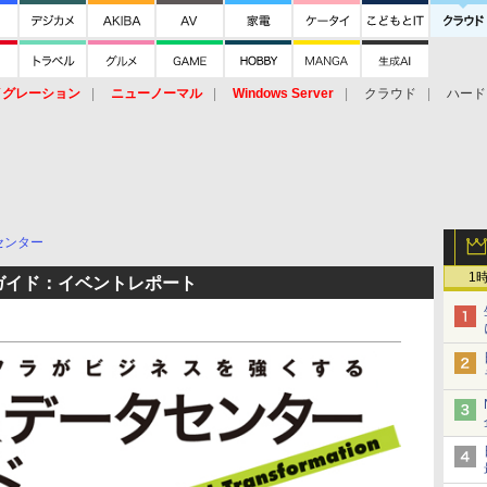
イグレーション
ニューノーマル
Windows Server
クラウド
ハード
トピック
ストレージ（HW）
オープンソース
SaaS
標的型
ント
センター
1
ガイド：イベントレポート