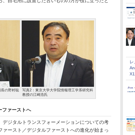
ろ、自宅用に設置した古いものの方が役に立ったと
レ
An
X
局長の野村聡
写真2：東京大学大学院情報理工学系研究科
教授の江崎浩氏
ーファーストへ
デジタルトランスフォーメーションについての考
ファースト／デジタルファーストへの進化が始まっ