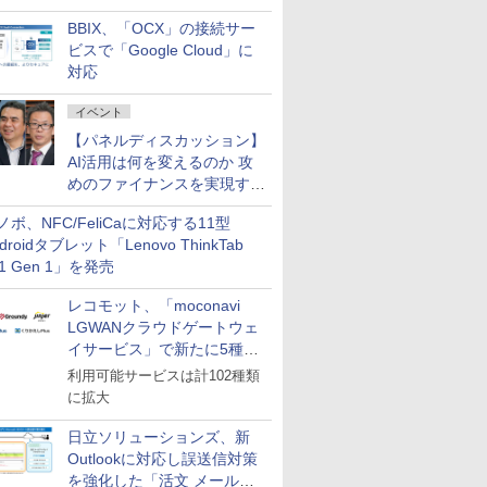
企業・広告代理店などが実装
BBIX、「OCX」の接続サー
フェーズへ
ビスで「Google Cloud」に
対応
イベント
【パネルディスカッション】
AI活用は何を変えるのか 攻
めのファイナンスを実現する
業務設計とマインドセット変
ノボ、NFC/FeliCaに対応する11型
革
droidタブレット「Lenovo ThinkTab
11 Gen 1」を発売
レコモット、「moconavi
LGWANクラウドゲートウェ
イサービス」で新たに5種類
のサービスと連携開始
利用可能サービスは計102種類
に拡大
日立ソリューションズ、新
Outlookに対応し誤送信対策
を強化した「活文 メール誤