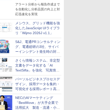
導入
アラート分析から報告作成まで
を自動化し分析品質の向上と対
応迅速化を実現
メシウス、グリッド機能を強
化したJavaScript UIライブラ
リ「Wijmo 2026J v1.1」
S&J、電通PRコンサルティン
グ、電通総研の3社、サイバ
ーインシデント発生時の対応
と危機管理広報を一体的に訓
さくら情報システム、非定型
練するプログラムを提供
文書をデータ化する「AI
TextSifta」を強化 写真情報
のデータ化などに対応
パーソルビジネスプロセスデ
ザイン、採用データを集約・
可視化する採用レポート高速
化サービスを提供
NECのAIマーケティング
「BestMove」が大手企業で
活用拡大 製造・流通・小売