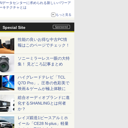
AIデータセンターに求められる新しいパワーア
ーキテクチャとは
もっと見る
Special Site
性能の良いお得な中古PC情
報はこのページでチェック！
ソニーミラーレス一眼の大特
集！ 見どころ記事まとめ
ハイグレードテレビ「TCL
Q7D Pro」。圧巻の色彩美で
映画＆ゲームが極上体験に
総合オーディオブランドに進
化するSHANLINGとは何者
か？
レイズ鍛造1ピースアルミホ
イール「CE28 N-plus」軽量