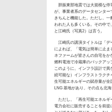
胆振東部地震では大規模な停電
が、事業者系のデータセンター
きちんと機能した。ただし、一
われた人も多くいる。その中で
と江崎氏（写真2）は言う。
江崎氏の講演タイトルは「デー
によれば、「電気は簡単に止ま
ネファームが皆さんの自宅をか
燃料電池で冷蔵庫のバックアッ
このように、インフラ設計で異
続可能な）インフラストラクチ
生可能エネルギーの賦存量が全
LNG 基地があり、その点も北
ただし、「再生可能エネルギー
電力会社に販売することを前提