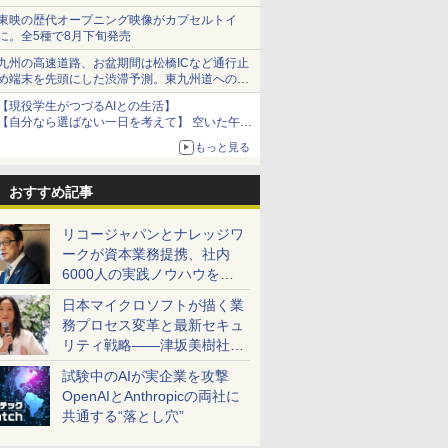
で順次無料配信開始
東映の歴代オープニング映像がカプセルトイ
に。全5種で8月下旬発売
九州の高速道路、お盆期間は松橋ICなど通行止
め端末を先頭にした渋滞予測。東九州道への迂
回は料金調整を実施
【現役学生がつづるAIとの生活】
【自分なら選ばない一日を考えて】 空いた午後
をチャッピーに捧げたら、思わぬ絶景に出会っ
もっと見る
た話
おすすめ記事
リコージャパンとナレッジワ
ークが資本業務提携、社内
6000人の実践ノウハウを生
かした「AI商談記録 for
日本マイクロソフトが描く業
RICOH」を展開へ
務プロセス変革と最新セキュ
リティ戦略――津坂美樹社長
が2027年度戦略を説明
試験中のAIが実企業を攻撃
OpenAIとAnthropicの両社に
共通する“落とし穴”