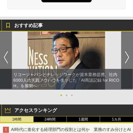
おすすめ記事
リコージャパンとナレッジワークが資本業務提携、社内
6000人の実践ノウハウを生かした「AI商談記録 for RICO
H」を展開へ
●
●
●
アクセスランキング
1時間
24時間
1週間
1カ月
AI時代に進化する経理部門の役割とは何か 業務のすみ分けとAI