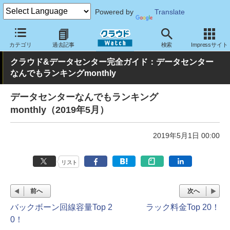
Powered by
Translate
クラウド Watch
ハード・インフラ
データセンター
カテゴリ
過去記事
検索
Impressサイト
クラウド&データセンター完全ガイド：データセンター
なんでもランキングmonthly
データセンターなんでもランキング
monthly（2019年5月）
2019年5月1日 00:00
リスト
前へ
次へ
バックボーン回線容量Top 2
ラック料金Top 20！
0！