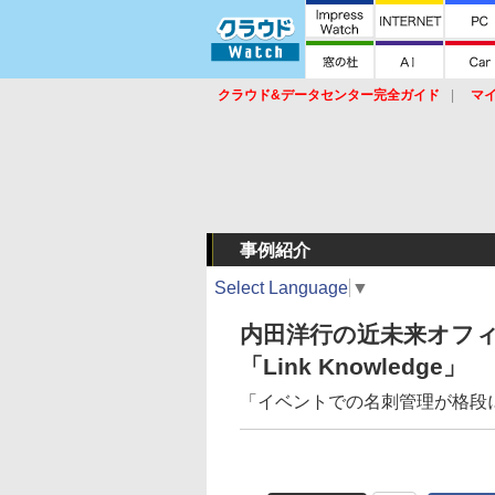
クラウド&データセンター完全ガイド
マ
サービス
セキュリティ
ネットワーク
スイッチ
ルータ
導入事例
イベ
事例紹介
Select Language
▼
内田洋行の近未来オフ
「Link Knowledge」
「イベントでの名刺管理が格段