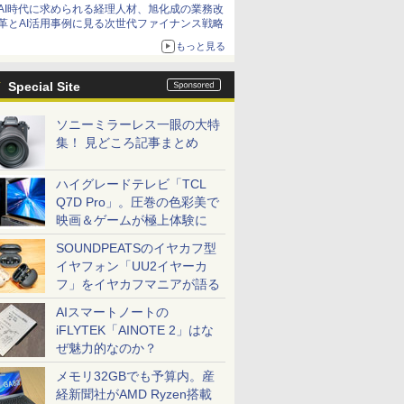
AI時代に求められる経理人材、旭化成の業務改
革とAI活用事例に見る次世代ファイナンス戦略
もっと見る
Special Site
ソニーミラーレス一眼の大特
集！ 見どころ記事まとめ
ハイグレードテレビ「TCL
Q7D Pro」。圧巻の色彩美で
映画＆ゲームが極上体験に
SOUNDPEATSのイヤカフ型
イヤフォン「UU2イヤーカ
フ」をイヤカフマニアが語る
AIスマートノートの
iFLYTEK「AINOTE 2」はな
ぜ魅力的なのか？
メモリ32GBでも予算内。産
経新聞社がAMD Ryzen搭載