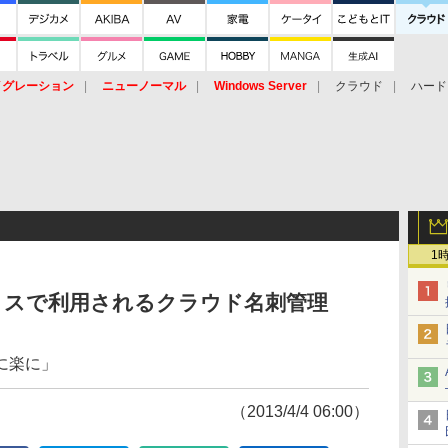
イグレーション
ニューノーマル
Windows Server
クラウド
ハード
トピック
ストレージ（HW）
オープンソース
SaaS
標的型
ント
1
ィスで利用されるクラウド名刺管理
に楽に」
（2013/4/4 06:00）