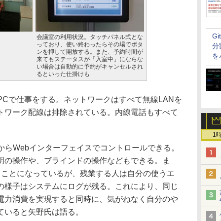
G
会議室の利用状況。タッチパネル式とな
っており、使い終わったらその場でボタ
分
ンを押して開放する。また、予約時間が
を
来てもステータスが「入室中」にならな
い場合は自動的に予約がキャンセルされ
るといった仕掛けも
PCで仕事をする。ネットワークはすべて無線LANを
トワーク配線は排除されている。内線電話もすべて
1
からWebインターフェイスでコントロールできる。
明の操作や、ブラインドの操作などもできる。ま
ることになっているが、残業する人は自分の使うエ
の様子はシステムにログが残る。これにより、同じ
電力消費を実現すると同時に、気がねなく自分のや
ていると矢野氏は語る。