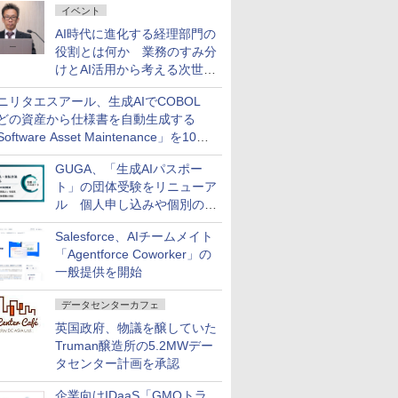
イベント
AI時代に進化する経理部門の
役割とは何か 業務のすみ分
けとAI活用から考える次世代
ファイナンス戦略
ニリタエスアール、生成AIでCOBOL
どの資産から仕様書を自動生成する
oftware Asset Maintenance」を10月
発売
GUGA、「生成AIパスポー
ト」の団体受験をリニューア
ル 個人申し込みや個別の支
払いなどに対応
Salesforce、AIチームメイト
「Agentforce Coworker」の
一般提供を開始
データセンターカフェ
英国政府、物議を醸していた
Truman醸造所の5.2MWデー
タセンター計画を承認
企業向けIDaaS「GMOトラ