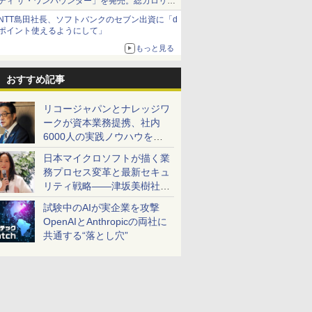
ティ ザ・ワンパウンダー」を発売。総カロリー
約1656kcal、総重量約527g！
NTT島田社長、ソフトバンクのセブン出資に「d
ポイント使えるようにして」
もっと見る
おすすめ記事
リコージャパンとナレッジワ
ークが資本業務提携、社内
6000人の実践ノウハウを生
かした「AI商談記録 for
日本マイクロソフトが描く業
RICOH」を展開へ
務プロセス変革と最新セキュ
リティ戦略――津坂美樹社長
が2027年度戦略を説明
試験中のAIが実企業を攻撃
OpenAIとAnthropicの両社に
共通する“落とし穴”