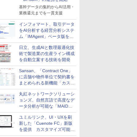
基幹データの集約からAI活用・
業務還元までを一貫支援
インフォマート、取引データ
をAI分析する経営分析システ
ム「IMAgent」ベータ版を提
供
日立、生成AIと数理最適化技
術で製造業の生産ライン構成
を自動立案する技術を開発
Sansan、「Contract One」
に店舗や物件単位で契約書を
まとめられる新機能「カスタ
ム契約ツリー」を追加
丸紅ネットワークソリューシ
ョンズ、自然言語で高度なデ
ータ分析が可能な「MAIDOA
AI ASSIST」を9月より提供
ユミルリンク、UI・UXを刷
新した「Cuenote FC」新版
を提供 カスタマイズ可能な
ダッシュボード画面を搭載