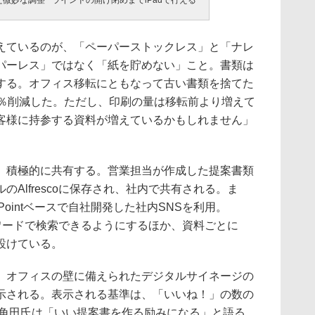
た微妙な調整
ラインドの開け閉めまでiPadで行える
ているのが、「ペーパーストックレス」と「ナレ
パーレス」ではなく「紙を貯めない」こと。書類は
する。オフィス移転にともなって古い書類を捨てた
1％削減した。ただし、印刷の量は移転前より増えて
客様に持参する資料が増えているかもしれません」
積極的に共有する。営業担当が作成した提案書類
Alfrescoに保存され、社内で共有される。ま
arePointベースで自社開発した社内SNSを利用。
キーワードで検索できるようにするほか、資料ごとに
設けている。
オフィスの壁に備えられたデジタルサイネージの
示される。表示される基準は、「いいね！」の数の
。角田氏は「いい提案書を作る励みになる」と語る。