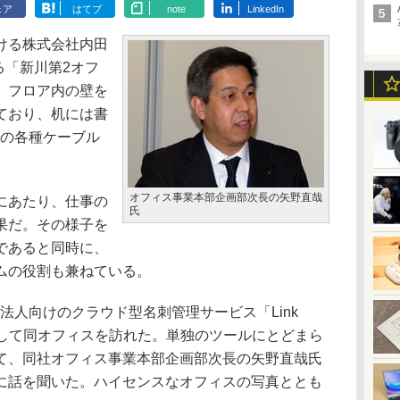
ェア
はてブ
note
LinkedIn
ける株式会社内田
る「新川第2オフ
。フロア内の壁を
ており、机には書
Cの各種ケーブル
オフィス事業本部企画部次長の矢野直哉
にあたり、仕事の
氏
果だ。その様子を
であると同時に、
ムの役割も兼ねている。
る法人向けのクラウド型名刺管理サービス「Link
事例として同オフィスを訪れた。単独のツールにとどまら
て、同社オフィス事業本部企画部次長の矢野直哉氏
に話を聞いた。ハイセンスなオフィスの写真ととも