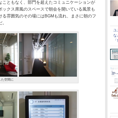
なこともなく、部門を超えたコミュニケーションが
ボックス席風のスペースで朝会を開いている風景も
ける雰囲気のその場にはBGMも流れ、まさに朝のフ
だ。
ユ
な
「S
に
した空間に