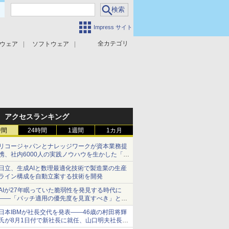
Impress サイト
全カテゴリ
ウェア
ソフトウェア
攻撃対策
マルウェア対策
アクセスランキング
時間
24時間
1週間
1カ月
リコージャパンとナレッジワークが資本業務提
携、社内6000人の実践ノウハウを生かした「AI
商談記録 for RICOH」を展開へ
日立、生成AIと数理最適化技術で製造業の生産
ライン構成を自動立案する技術を開発
AIが27年眠っていた脆弱性を発見する時代に
――「パッチ適用の優先度を見直すべき」とセ
キュリティ専門家
日本IBMが社長交代を発表――46歳の村田将輝
氏が8月1日付で新社長に就任、山口明夫社長は
会長へ