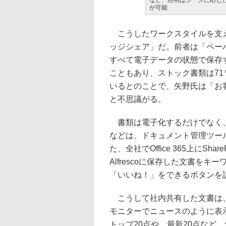
など、照明はシーンに応じ
が可能
こうしたワークスタイルを支え
ッジシェア」だ。前者は「ペー
すべて電子データの状態で保存
こともあり、ストック書類は7
いるとのことで、矢野氏は「お
と不思議がる。
書類は電子化するだけでなく、
などは、ドキュメント管理ツールの
た、全社でOffice 365上にSh
Alfrescoに保存した文書を
「いいね！」をできるボタンを
こうして社内共有した文書は、
モニターでニュースのように表
トップ20点や、最新20点など