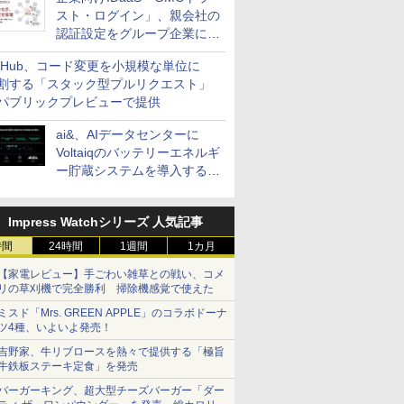
スト・ログイン」、親会社の
認証設定をグループ企業に展
開できる新機能を提供
itHub、コード変更を小規模な単位に
割する「スタック型プルリクエスト」
パブリックプレビューで提供
ai&、AIデータセンターに
Voltaiqのバッテリーエネルギ
ー貯蔵システムを導入する計
画を発表
Impress Watchシリーズ 人気記事
時間
24時間
1週間
1カ月
【家電レビュー】手ごわい雑草との戦い、コメ
リの草刈機で完全勝利 掃除機感覚で使えた
ミスド「Mrs. GREEN APPLE」のコラボドーナ
ツ4種、いよいよ発売！
吉野家、牛リブロースを熱々で提供する「極旨
牛鉄板ステーキ定食」を発売
バーガーキング、超大型チーズバーガー「ダー